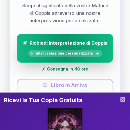
Scopri il significato della vostra Matrice
di Coppia attraverso una nostra
interpretazione personalizzata.
Richiedi Interpretazione di Coppia
✨
Interpretazione personalizzata
⚡
Consegna in 48 ore
Libro in Arrivo
Ricevi la Tua Copia Gratuita del Libro
📚
Guida completa di Coppia
Ricevi la Tua Copia Gratuita
Clo
Il libro è in fase di scrittura. Iscriviti alla newsletter
per ricevere aggiornamenti!