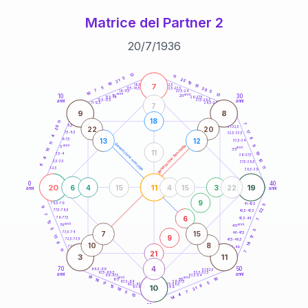
Matrice del Partner 2
20
/
7
/
1936
20
anni
12
11
5
22
21
10
16
7
21-22,5
15
18,5-19
5
20
22,5-23,5
17,5-18,5
7
5
16-17,5
23,5-24
16
anni
anni
13
10
30
15
25
26-27,5
13,5-14
12,5-13,5
27,5-28,5
anni
anni
11-12,5
28,5-29
7
9
8
18
11
7
8,5-9
31-32,5
20
22
20
17
7,5-8,5
32,5-33,5
4
8
13
12
6-7,5
33,5-34
11
generazione maschile
anni
9
generazione femminile
5
anni
35
15
11
19
3,5-4
36-37,5
4
10
2,5-3,5
37,5-38,5
6
11
1-2,5
38,5-39
0
40
20
11
19
6
4
15
4
15
3
22
anni
anni
9
78,5-79
41-42,5
5
9
22
77,5-78,5
42,5-43,5
7
6
76-77,5
43,5-44
7
12
anni
anni
75
45
5
3
7
15
73,5-74
46-47,5
9
13
17
72,5-73,5
47,5-48,5
8
14
10
8
71-72,5
48,5-49
11
21
7
3
11
4
70
50
68,5-69
51-52,5
67,5-68,5
52,5-53,5
anni
anni
66-67,5
53,5-54
19
anni
anni
16
65
55
16
63,5-64
56-57,5
5
11
62,5-63,5
57,5-58,5
8
13
10
61-62,5
58,5-59
21
18
7
5
4
15
14
60