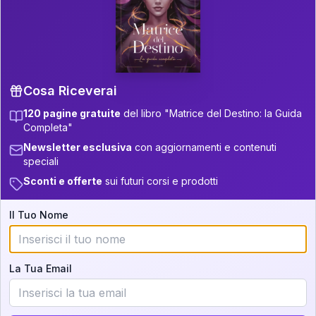
P.S. Interpretazione parziale
👇
gratuita
Scorri più in basso per vedere
un'interpretazione parziale gratuita della tua
Matrice! (o clicca qui!)
Cosa Riceverai
120 pagine gratuite
del libro "Matrice del Destino: la Guida
📚
Libro in Arrivo
Completa"
Iscriviti alla newsletter per ricevere
Newsletter esclusiva
con aggiornamenti e contenuti
aggiornamenti quando sarà disponibile.
speciali
Sconti e offerte
sui futuri corsi e prodotti
Il Tuo Nome
Cosa scoprirete nella vostra
interpretazione:
La Tua Email
💕
Come rafforzare la vostra unione