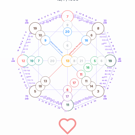
20
anni
22
11
15
22
5
10
8
7
21-22,5
15
18,5-19
17
20
22,5-23,5
17,5-18,5
9
5
16-17,5
23,5-24
10
anni
anni
13
10
30
15
25
26-27,5
13,5-14
12,5-13,5
27,5-28,5
anni
anni
11-12,5
28,5-29
9
19
8
20
6
7
8,5-9
31-32,5
10
6
5
17
7,5-8,5
32,5-33,5
9
8
9
16
6-7,5
33,5-34
4
generazione maschile
anni
9
generazione femminile
5
anni
20
35
6
19
3,5-4
36-37,5
16
10
2,5-3,5
37,5-38,5
10
11
1-2,5
38,5-39
0
40
12
13
19
19
7
20
8
21
5
6
anni
anni
16
6
78,5-79
41-42,5
5
77,5-78,5
42,5-43,5
5
11
11
76-77,5
9
43,5-44
10
anni
anni
75
45
22
17
13
11
73,5-74
46-47,5
17
12
11
72,5-73,5
47,5-48,5
22
18
14
7
71-72,5
48,5-49
9
10
6
5
3
17
70
50
68,5-69
51-52,5
67,5-68,5
52,5-53,5
anni
anni
66-67,5
53,5-54
8
anni
anni
20
65
55
21
17
63,5-64
56-57,5
10
62,5-63,5
57,5-58,5
4
16
11
61-62,5
58,5-59
14
7
21
9
20
7
18
60
anni