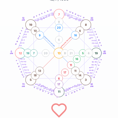
20
anni
22
11
15
22
5
10
8
7
21-22,5
15
18,5-19
17
20
22,5-23,5
17,5-18,5
9
5
16-17,5
23,5-24
10
anni
anni
13
10
30
15
25
26-27,5
13,5-14
12,5-13,5
27,5-28,5
anni
anni
11-12,5
28,5-29
9
19
8
20
6
7
8,5-9
31-32,5
10
6
5
17
7,5-8,5
32,5-33,5
9
8
9
16
6-7,5
33,5-34
4
generazione maschile
anni
9
generazione femminile
5
anni
20
35
6
19
3,5-4
36-37,5
16
10
2,5-3,5
37,5-38,5
10
11
1-2,5
38,5-39
0
40
12
13
19
19
7
20
8
21
5
6
anni
anni
16
6
78,5-79
41-42,5
5
77,5-78,5
42,5-43,5
5
11
11
76-77,5
9
43,5-44
10
anni
anni
75
45
22
17
13
11
73,5-74
46-47,5
17
12
11
72,5-73,5
47,5-48,5
22
18
14
7
71-72,5
48,5-49
9
10
6
5
3
17
70
50
68,5-69
51-52,5
67,5-68,5
52,5-53,5
anni
anni
66-67,5
53,5-54
8
anni
anni
20
65
55
21
17
63,5-64
56-57,5
10
62,5-63,5
57,5-58,5
4
16
11
61-62,5
58,5-59
14
7
21
9
20
7
18
60
anni