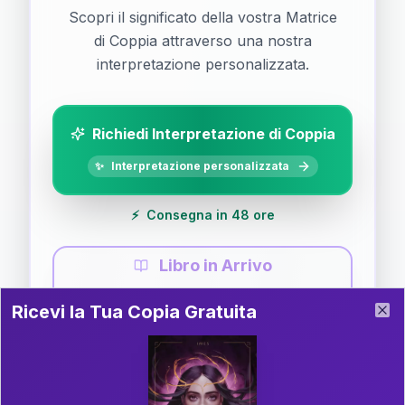
Scopri il significato della vostra Matrice
di Coppia attraverso una nostra
interpretazione personalizzata.
Richiedi Interpretazione di Coppia
✨
Interpretazione personalizzata
⚡
Consegna in 48 ore
Libro in Arrivo
Ricevi la Tua Copia Gratuita del Libro
📚
Guida completa di Coppia
Ricevi la Tua Copia Gratuita
Clo
Il libro è in fase di scrittura. Iscriviti alla newsletter
per ricevere aggiornamenti!