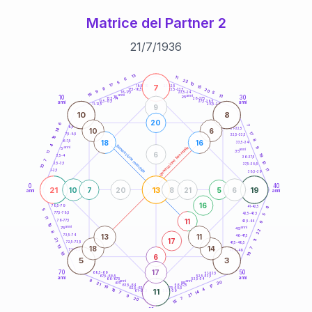
Matrice del Partner 2
21
/
7
/
1936
20
anni
13
11
6
22
5
10
17
7
21-22,5
15
18,5-19
8
20
22,5-23,5
17,5-18,5
9
5
16-17,5
23,5-24
19
anni
anni
13
10
30
15
25
26-27,5
13,5-14
12,5-13,5
27,5-28,5
anni
anni
11-12,5
28,5-29
9
10
8
20
6
7
8,5-9
31-32,5
10
6
14
17
7,5-8,5
32,5-33,5
18
8
18
16
6-7,5
33,5-34
4
generazione maschile
anni
9
generazione femminile
5
anni
35
11
6
19
3,5-4
36-37,5
7
10
2,5-3,5
37,5-38,5
10
11
1-2,5
38,5-39
0
40
21
13
19
10
7
20
8
21
5
6
anni
anni
16
6
78,5-79
41-42,5
5
77,5-78,5
42,5-43,5
5
11
11
76-77,5
9
43,5-44
19
anni
anni
75
45
22
8
13
11
73,5-74
46-47,5
17
21
11
72,5-73,5
47,5-48,5
13
18
14
7
71-72,5
48,5-49
18
10
6
5
3
17
70
50
68,5-69
51-52,5
67,5-68,5
52,5-53,5
anni
anni
66-67,5
53,5-54
8
anni
anni
20
65
55
21
17
63,5-64
56-57,5
10
62,5-63,5
57,5-58,5
4
16
11
61-62,5
58,5-59
14
7
21
9
20
7
18
60