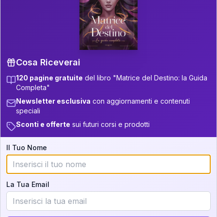
P.S. Interpretazione parziale
👇
gratuita
Scorri più in basso per vedere
un'interpretazione parziale gratuita della tua
Matrice! (o clicca qui!)
Cosa Riceverai
120 pagine gratuite
del libro "Matrice del Destino: la Guida
📚
Libro in Arrivo
Completa"
Iscriviti alla newsletter per ricevere
Newsletter esclusiva
con aggiornamenti e contenuti
aggiornamenti quando sarà disponibile.
speciali
Sconti e offerte
sui futuri corsi e prodotti
Il Tuo Nome
Cosa scoprirete nella vostra
interpretazione:
La Tua Email
💕
Come rafforzare la vostra unione