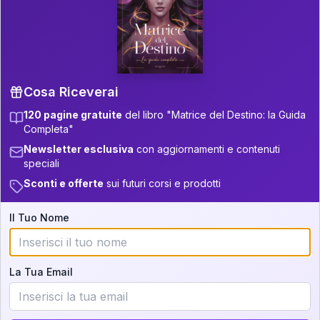
P.S. Interpretazione parziale
👇
gratuita
Scorri più in basso per vedere
un'interpretazione parziale gratuita della tua
Matrice! (o clicca qui!)
Cosa Riceverai
120 pagine gratuite
del libro "Matrice del Destino: la Guida
📚
Libro in Arrivo
Completa"
Iscriviti alla newsletter per ricevere
Newsletter esclusiva
con aggiornamenti e contenuti
aggiornamenti quando sarà disponibile.
speciali
Sconti e offerte
sui futuri corsi e prodotti
Il Tuo Nome
Cosa scoprirete nella vostra
interpretazione:
La Tua Email
💕
Come rafforzare la vostra unione