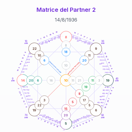
Matrice del Partner 2
14
/
8
/
1936
20
anni
19
15
11
7
14
6
8
3
21-22,5
17
18,5-19
10
7
22,5-23,5
17,5-18,5
7
8
16-17,5
23,5-24
11
anni
anni
17
10
30
15
25
26-27,5
13,5-14
12,5-13,5
27,5-28,5
anni
anni
11-12,5
28,5-29
8
22
9
18
8
10
8,5-9
31-32,5
10
11
4
19
7,5-8,5
32,5-33,5
13
11
6
20
6-7,5
33,5-34
9
generazione maschile
anni
10
generazione femminile
5
anni
14
35
10
21
3,5-4
36-37,5
5
11
2,5-3,5
37,5-38,5
19
3
1-2,5
38,5-39
0
40
14
10
19
20
6
16
11
21
11
3
anni
anni
19
9
78,5-79
41-42,5
7
77,5-78,5
8
42,5-43,5
20
8
76-77,5
15
43,5-44
8
anni
anni
75
45
6
7
3
17
73,5-74
46-47,5
20
5
13
72,5-73,5
47,5-48,5
7
13
22
5
71-72,5
48,5-49
19
8
15
19
6
20
70
50
68,5-69
51-52,5
67,5-68,5
52,5-53,5
anni
anni
66-67,5
53,5-54
8
anni
anni
65
55
5
7
17
63,5-64
56-57,5
13
62,5-63,5
57,5-58,5
10
6
5
61-62,5
58,5-59
11
17
9
11
16
16
21
60