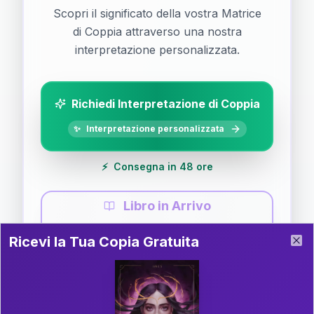
Scopri il significato della vostra Matrice
di Coppia attraverso una nostra
interpretazione personalizzata.
Richiedi Interpretazione di Coppia
✨
Interpretazione personalizzata
⚡
Consegna in 48 ore
Libro in Arrivo
Ricevi la Tua Copia Gratuita del Libro
📚
Guida completa di Coppia
Ricevi la Tua Copia Gratuita
Clo
Il libro è in fase di scrittura. Iscriviti alla newsletter
per ricevere aggiornamenti!