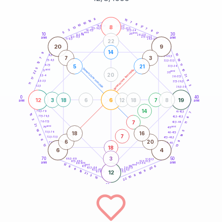
20
anni
8
15
18
7
10
6
10
8
21-22,5
17
18,5-19
13
7
22,5-23,5
17,5-18,5
3
8
16-17,5
23,5-24
5
anni
anni
17
10
30
15
25
26-27,5
13,5-14
12,5-13,5
27,5-28,5
anni
anni
11-12,5
28,5-29
22
20
9
14
9
10
8,5-9
31-32,5
7
3
7
19
7,5-8,5
32,5-33,5
12
11
5
21
6-7,5
33,5-34
5
generazione maschile
anni
10
generazione femminile
5
anni
22
35
20
21
3,5-4
36-37,5
17
11
2,5-3,5
37,5-38,5
11
3
1-2,5
38,5-39
0
40
12
6
19
3
18
6
12
18
7
8
anni
anni
14
78,5-79
41-42,5
7
15
77,5-78,5
6
42,5-43,5
3
7
76-77,5
43,5-44
11
21
anni
anni
75
45
18
5
18
16
73,5-74
46-47,5
14
7
6
72,5-73,5
47,5-48,5
6
6
20
9
71-72,5
48,5-49
12
13
18
6
4
3
70
50
68,5-69
51-52,5
67,5-68,5
52,5-53,5
anni
anni
66-67,5
53,5-54
12
anni
anni
6
65
55
6
20
63,5-64
56-57,5
6
62,5-63,5
57,5-58,5
9
18
12
61-62,5
16
58,5-59
21
8
3
10
15
22
60
anni