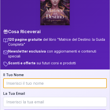
P.S. Interpretazione parziale
👇
gratuita
Scorri più in basso per vedere
un'interpretazione parziale gratuita della tua
Matrice! (o clicca qui!)
Cosa Riceverai
120 pagine gratuite
del libro "Matrice del Destino: la Guida
📚
Libro in Arrivo
Completa"
Iscriviti alla newsletter per ricevere
Newsletter esclusiva
con aggiornamenti e contenuti
aggiornamenti quando sarà disponibile.
speciali
Sconti e offerte
sui futuri corsi e prodotti
Il Tuo Nome
Cosa scoprirete nella vostra
interpretazione:
La Tua Email
💕
Come rafforzare la vostra unione