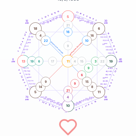
20
anni
15
21
10
16
15
9
5
5
21-22,5
11
18,5-19
10
10
22,5-23,5
17,5-18,5
5
17
16-17,5
23,5-24
5
anni
anni
5
10
30
15
25
26-27,5
13,5-14
12,5-13,5
27,5-28,5
anni
anni
11-12,5
28,5-29
21
18
6
16
4
19
8,5-9
22
31-32,5
4
16
13
7,5-8,5
32,5-33,5
8
20
22
10
6-7,5
33,5-34
4
generazione maschile
anni
7
generazione femminile
5
anni
21
35
9
15
3,5-4
36-37,5
17
8
2,5-3,5
37,5-38,5
3
9
1-2,5
38,5-39
0
40
13
11
19
19
6
17
4
15
3
22
anni
anni
9
78,5-79
41-42,5
5
17
22
77,5-78,5
42,5-43,5
4
6
76-77,5
43,5-44
7
22
anni
anni
75
45
18
3
9
15
73,5-74
46-47,5
9
5
17
72,5-73,5
47,5-48,5
5
14
14
8
71-72,5
48,5-49
10
21
7
5
11
4
70
50
68,5-69
51-52,5
67,5-68,5
52,5-53,5
anni
anni
66-67,5
53,5-54
7
anni
anni
16
65
55
20
63,5-64
56-57,5
5
8
62,5-63,5
57,5-58,5
8
15
10
61-62,5
58,5-59
21
22
7
7
4
17
14
60
anni