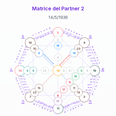
Matrice del Partner 2
14
/
5
/
1936
20
anni
16
21
11
16
17
9
6
5
21-22,5
11
18,5-19
13
10
22,5-23,5
17,5-18,5
7
17
16-17,5
23,5-24
8
anni
anni
5
10
30
15
25
26-27,5
13,5-14
12,5-13,5
27,5-28,5
anni
anni
11-12,5
28,5-29
5
19
6
18
8
19
8,5-9
31-32,5
10
20
7
13
7,5-8,5
32,5-33,5
13
20
9
14
6-7,5
33,5-34
6
generazione maschile
anni
7
generazione femminile
5
anni
35
8
4
15
3,5-4
36-37,5
20
8
2,5-3,5
37,5-38,5
7
9
1-2,5
38,5-39
0
40
14
13
19
5
9
22
8
21
5
6
anni
anni
16
6
78,5-79
41-42,5
22
77,5-78,5
42,5-43,5
5
8
11
76-77,5
9
43,5-44
11
anni
anni
75
45
22
21
15
11
73,5-74
46-47,5
17
4
11
72,5-73,5
47,5-48,5
10
22
14
7
71-72,5
48,5-49
17
10
6
7
3
17
70
50
68,5-69
51-52,5
67,5-68,5
52,5-53,5
anni
anni
66-67,5
53,5-54
14
anni
anni
20
65
55
7
17
63,5-64
56-57,5
7
62,5-63,5
57,5-58,5
4
18
11
61-62,5
58,5-59
14
11
21
11
22
7
18
60