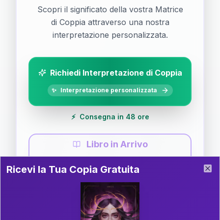
Scopri il significato della vostra Matrice
di Coppia attraverso una nostra
interpretazione personalizzata.
Richiedi Interpretazione di Coppia
✨
Interpretazione personalizzata
⚡
Consegna in 48 ore
Libro in Arrivo
Ricevi la Tua Copia Gratuita del Libro
📚
Guida completa di Coppia
Ricevi la Tua Copia Gratuita
Clo
Il libro è in fase di scrittura. Iscriviti alla newsletter
per ricevere aggiornamenti!