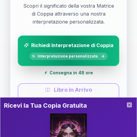
Scopri il significato della vostra Matrice
di Coppia attraverso una nostra
interpretazione personalizzata.
Richiedi Interpretazione di Coppia
✨
Interpretazione personalizzata
⚡
Consegna in 48 ore
Libro in Arrivo
Ricevi la Tua Copia Gratuita del Libro
📚
Guida completa di Coppia
Ricevi la Tua Copia Gratuita
Clo
Il libro è in fase di scrittura. Iscriviti alla newsletter
per ricevere aggiornamenti!