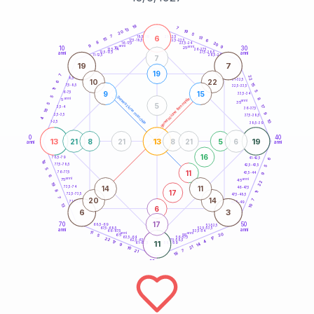
20
anni
19
7
13
19
20
5
6
7
21-22,5
13
18,5-19
15
6
22,5-23,5
17,5-18,5
8
20
16-17,5
23,5-24
9
anni
anni
9
10
30
15
25
26-27,5
13,5-14
12,5-13,5
27,5-28,5
anni
anni
11-12,5
28,5-29
7
19
7
19
7
22
8,5-9
31-32,5
10
22
6
15
7,5-8,5
32,5-33,5
11
5
9
15
6-7,5
33,5-34
5
generazione maschile
anni
8
generazione femminile
5
anni
35
5
5
17
3,5-4
36-37,5
18
9
2,5-3,5
37,5-38,5
4
10
1-2,5
38,5-39
0
40
13
13
19
21
8
21
8
21
5
6
anni
anni
16
6
78,5-79
41-42,5
18
77,5-78,5
42,5-43,5
5
5
11
76-77,5
9
43,5-44
6
anni
anni
75
45
22
19
14
11
73,5-74
46-47,5
17
8
11
72,5-73,5
47,5-48,5
7
20
14
7
71-72,5
48,5-49
13
10
6
6
3
17
70
50
68,5-69
51-52,5
67,5-68,5
52,5-53,5
anni
anni
66-67,5
53,5-54
11
anni
anni
20
65
55
5
17
63,5-64
56-57,5
22
62,5-63,5
57,5-58,5
4
17
11
61-62,5
58,5-59
14
9
21
10
21
7
18
60
anni