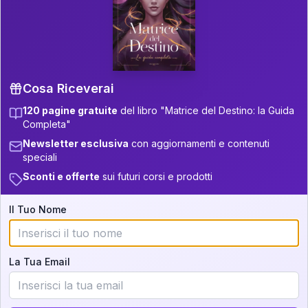
P.S. Interpretazione parziale
👇
gratuita
Scorri più in basso per vedere
un'interpretazione parziale gratuita della tua
Matrice! (o clicca qui!)
Cosa Riceverai
120 pagine gratuite
del libro "Matrice del Destino: la Guida
📚
Libro in Arrivo
Completa"
Iscriviti alla newsletter per ricevere
Newsletter esclusiva
con aggiornamenti e contenuti
aggiornamenti quando sarà disponibile.
speciali
Sconti e offerte
sui futuri corsi e prodotti
Il Tuo Nome
Cosa scoprirete nella vostra
interpretazione:
La Tua Email
💕
Come rafforzare la vostra unione