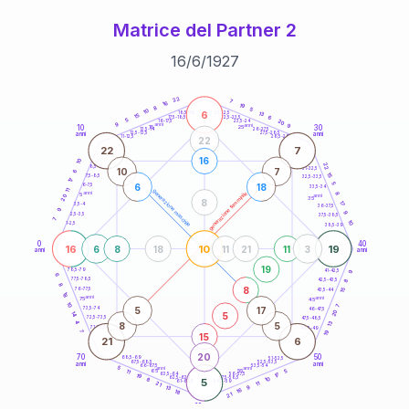
Matrice del Partner 2
16
/
6
/
1927
20
anni
22
7
16
19
8
5
10
6
21-22,5
13
18,5-19
15
6
22,5-23,5
17,5-18,5
5
20
16-17,5
23,5-24
9
anni
anni
9
10
30
15
25
26-27,5
13,5-14
12,5-13,5
27,5-28,5
anni
anni
11-12,5
28,5-29
22
22
7
16
10
22
8,5-9
31-32,5
10
7
6
15
7,5-8,5
32,5-33,5
17
5
6
18
6-7,5
33,5-34
11
generazione maschile
anni
8
generazione femminile
5
anni
20
35
8
17
3,5-4
36-37,5
9
9
2,5-3,5
37,5-38,5
7
10
1-2,5
38,5-39
0
40
16
10
19
6
8
18
11
21
11
3
anni
anni
19
9
78,5-79
41-42,5
6
77,5-78,5
8
42,5-43,5
8
8
76-77,5
15
43,5-44
18
anni
anni
75
45
10
7
5
17
73,5-74
46-47,5
20
5
14
72,5-73,5
47,5-48,5
4
13
8
5
71-72,5
48,5-49
19
7
15
21
6
20
70
50
68,5-69
51-52,5
67,5-68,5
52,5-53,5
anni
anni
66-67,5
53,5-54
5
anni
anni
65
55
5
11
17
63,5-64
56-57,5
19
62,5-63,5
57,5-58,5
10
8
5
61-62,5
58,5-59
11
21
9
13
16
18
21
60