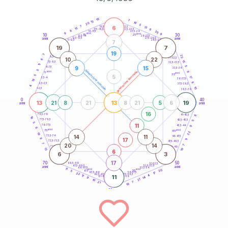
20
anni
19
7
13
19
20
5
6
7
21-22,5
13
18,5-19
15
6
22,5-23,5
17,5-18,5
8
20
16-17,5
23,5-24
9
anni
anni
9
10
30
15
25
26-27,5
13,5-14
12,5-13,5
27,5-28,5
anni
anni
11-12,5
28,5-29
7
19
7
19
7
22
8,5-9
31-32,5
10
22
6
15
7,5-8,5
32,5-33,5
11
5
9
15
6-7,5
33,5-34
5
generazione maschile
anni
8
generazione femminile
5
anni
35
5
5
17
3,5-4
36-37,5
18
9
2,5-3,5
37,5-38,5
4
10
1-2,5
38,5-39
0
40
13
13
19
21
8
21
8
21
5
6
anni
anni
16
6
78,5-79
41-42,5
18
77,5-78,5
42,5-43,5
5
5
11
76-77,5
9
43,5-44
6
anni
anni
75
45
22
19
14
11
73,5-74
46-47,5
17
8
11
72,5-73,5
47,5-48,5
7
20
14
7
71-72,5
48,5-49
13
10
6
6
3
17
70
50
68,5-69
51-52,5
67,5-68,5
52,5-53,5
anni
anni
66-67,5
53,5-54
11
anni
anni
20
65
55
5
17
63,5-64
56-57,5
22
62,5-63,5
57,5-58,5
4
17
11
61-62,5
58,5-59
14
9
21
10
21
7
18
60
anni