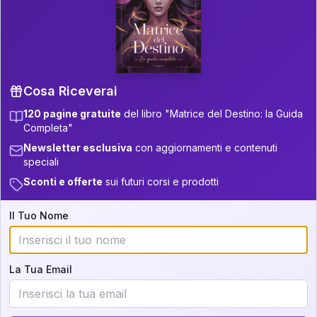
P.S. Interpretazione parziale
👇
gratuita
Scorri più in basso per vedere
un'interpretazione parziale gratuita della tua
Matrice! (o clicca qui!)
Cosa Riceverai
120 pagine gratuite
del libro "Matrice del Destino: la Guida
📚
Libro in Arrivo
Completa"
Iscriviti alla newsletter per ricevere
Newsletter esclusiva
con aggiornamenti e contenuti
aggiornamenti quando sarà disponibile.
speciali
Sconti e offerte
sui futuri corsi e prodotti
Il Tuo Nome
Cosa scoprirete nella vostra
interpretazione:
La Tua Email
💕
Come rafforzare la vostra unione