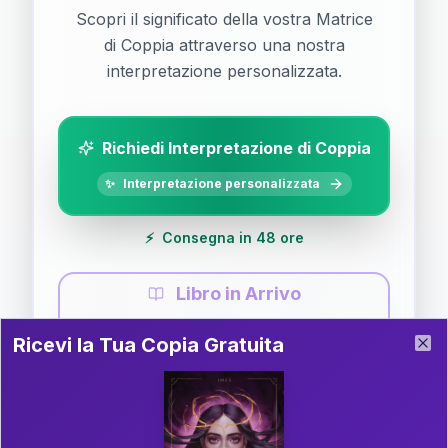
Scopri il significato della vostra Matrice
di Coppia attraverso una nostra
interpretazione personalizzata.
Richiedi Interpretazione di Coppia
✨
Interpretazione personalizzata
⚡
Consegna in 48 ore
Libro in Arrivo
Ricevi la Tua Copia Gratuita del Libro
📚
Guida completa di Coppia
Ricevi la Tua Copia Gratuita
Clo
Il libro è in fase di scrittura. Iscriviti alla newsletter
per ricevere aggiornamenti!