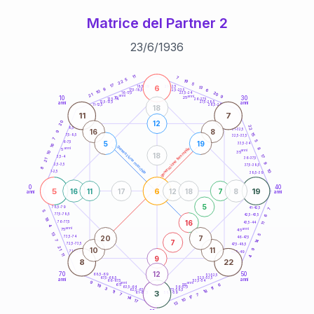
Matrice del Partner 2
23
/
6
/
1936
20
anni
11
7
5
19
22
5
17
6
21-22,5
13
18,5-19
9
6
22,5-23,5
17,5-18,5
10
20
16-17,5
23,5-24
21
anni
anni
9
10
30
15
25
26-27,5
13,5-14
12,5-13,5
27,5-28,5
anni
anni
11-12,5
28,5-29
18
11
7
12
20
22
8,5-9
31-32,5
16
8
9
15
7,5-8,5
32,5-33,5
7
5
5
19
6-7,5
33,5-34
16
generazione maschile
anni
8
generazione femminile
5
anni
35
10
18
17
3,5-4
36-37,5
21
9
2,5-3,5
37,5-38,5
8
10
1-2,5
38,5-39
0
40
5
6
19
16
11
17
12
18
7
8
anni
anni
5
78,5-79
41-42,5
7
5
77,5-78,5
6
42,5-43,5
18
16
76-77,5
43,5-44
11
4
anni
anni
75
45
13
5
20
7
73,5-74
46-47,5
14
7
7
72,5-73,5
47,5-48,5
21
10
11
9
71-72,5
48,5-49
11
9
4
8
22
12
70
50
68,5-69
51-52,5
67,5-68,5
52,5-53,5
anni
anni
66-67,5
53,5-54
9
anni
anni
6
65
55
19
63,5-64
56-57,5
11
3
18
62,5-63,5
57,5-58,5
11
3
61-62,5
58,5-59
7
7
17
14
10
17
13
60