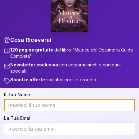
P.S. Interpretazione parziale
👇
gratuita
Scorri più in basso per vedere
un'interpretazione parziale gratuita della tua
Matrice! (o clicca qui!)
Cosa Riceverai
120 pagine gratuite
del libro "Matrice del Destino: la Guida
📚
Libro in Arrivo
Completa"
Iscriviti alla newsletter per ricevere
Newsletter esclusiva
con aggiornamenti e contenuti
aggiornamenti quando sarà disponibile.
speciali
Sconti e offerte
sui futuri corsi e prodotti
Il Tuo Nome
Cosa scoprirete nella vostra
interpretazione:
La Tua Email
💕
Come rafforzare la vostra unione