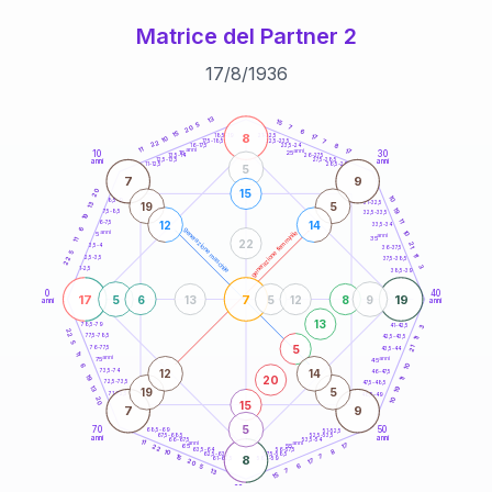
Matrice del Partner 2
17
/
8
/
1936
20
anni
13
15
5
7
20
6
15
8
21-22,5
17
18,5-19
10
7
22,5-23,5
17,5-18,5
22
8
16-17,5
23,5-24
11
anni
anni
17
10
30
15
25
26-27,5
13,5-14
12,5-13,5
27,5-28,5
anni
anni
11-12,5
28,5-29
5
7
9
15
20
10
8,5-9
31-32,5
19
5
13
19
7,5-8,5
32,5-33,5
19
11
12
14
6-7,5
33,5-34
6
generazione maschile
anni
10
generazione femminile
5
anni
35
11
22
21
3,5-4
36-37,5
5
11
2,5-3,5
22
37,5-38,5
3
1-2,5
38,5-39
0
40
17
7
19
5
6
13
5
12
8
9
anni
anni
13
78,5-79
3
41-42,5
22
77,5-78,5
42,5-43,5
11
5
5
21
76-77,5
43,5-44
11
anni
anni
75
45
6
10
12
14
73,5-74
46-47,5
20
19
11
72,5-73,5
47,5-48,5
19
13
19
5
71-72,5
48,5-49
20
10
15
7
9
5
70
50
68,5-69
51-52,5
67,5-68,5
52,5-53,5
anni
anni
66-67,5
53,5-54
11
anni
anni
17
65
55
22
8
63,5-64
56-57,5
10
62,5-63,5
57,5-58,5
15
8
7
61-62,5
58,5-59
17
20
6
5
13
7
15
60