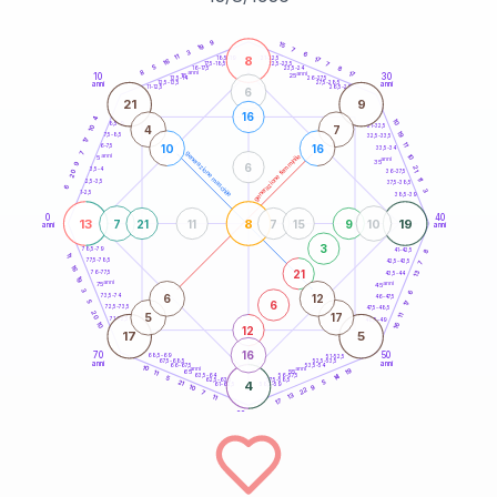
20
anni
9
15
19
7
3
6
8
11
21-22,5
17
18,5-19
16
7
22,5-23,5
17,5-18,5
5
8
16-17,5
23,5-24
8
anni
anni
17
10
30
15
25
26-27,5
13,5-14
12,5-13,5
27,5-28,5
anni
anni
11-12,5
28,5-29
6
21
9
16
4
10
8,5-9
31-32,5
4
7
10
19
7,5-8,5
32,5-33,5
17
11
10
16
6-7,5
33,5-34
7
generazione maschile
anni
10
generazione femminile
5
anni
35
9
6
21
3,5-4
36-37,5
20
11
2,5-3,5
37,5-38,5
6
3
1-2,5
38,5-39
0
40
13
8
19
7
21
11
7
15
9
10
anni
anni
3
8
78,5-79
41-42,5
11
77,5-78,5
42,5-43,5
7
16
21
13
76-77,5
43,5-44
19
anni
anni
75
45
3
6
6
12
73,5-74
46-47,5
6
5
17
72,5-73,5
47,5-48,5
20
5
17
11
71-72,5
48,5-49
16
10
12
17
5
16
70
50
68,5-69
51-52,5
67,5-68,5
52,5-53,5
anni
anni
66-67,5
53,5-54
10
anni
anni
19
65
55
11
14
63,5-64
56-57,5
5
62,5-63,5
57,5-58,5
21
4
5
61-62,5
58,5-59
9
10
22
7
13
11
17
60
anni