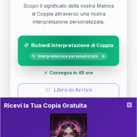
Scopri il significato della vostra Matrice
di Coppia attraverso una nostra
interpretazione personalizzata.
Richiedi Interpretazione di Coppia
✨
Interpretazione personalizzata
⚡
Consegna in 48 ore
Libro in Arrivo
Ricevi la Tua Copia Gratuita del Libro
📚
Guida completa di Coppia
Ricevi la Tua Copia Gratuita
Clo
Il libro è in fase di scrittura. Iscriviti alla newsletter
per ricevere aggiornamenti!