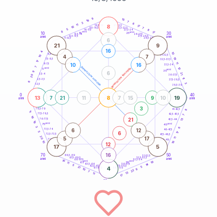
20
anni
9
15
19
7
3
6
8
11
21-22,5
17
18,5-19
16
7
22,5-23,5
17,5-18,5
5
8
16-17,5
23,5-24
8
anni
anni
17
10
30
15
25
26-27,5
13,5-14
12,5-13,5
27,5-28,5
anni
anni
11-12,5
28,5-29
6
21
9
16
4
10
8,5-9
31-32,5
4
7
10
19
7,5-8,5
32,5-33,5
17
11
10
16
6-7,5
33,5-34
7
generazione maschile
anni
10
generazione femminile
5
anni
35
9
6
21
3,5-4
36-37,5
20
11
2,5-3,5
37,5-38,5
6
3
1-2,5
38,5-39
0
40
13
8
19
7
21
11
7
15
9
10
anni
anni
3
8
78,5-79
41-42,5
11
77,5-78,5
42,5-43,5
7
16
21
13
76-77,5
43,5-44
19
anni
anni
75
45
3
6
6
12
73,5-74
46-47,5
6
5
17
72,5-73,5
47,5-48,5
20
5
17
11
71-72,5
48,5-49
16
10
12
17
5
16
70
50
68,5-69
51-52,5
67,5-68,5
52,5-53,5
anni
anni
66-67,5
53,5-54
10
anni
anni
19
65
55
11
14
63,5-64
56-57,5
5
62,5-63,5
57,5-58,5
21
4
5
61-62,5
58,5-59
9
10
22
7
13
11
17
60
anni