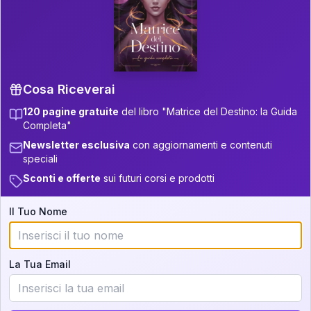
P.S. Interpretazione parziale
👇
gratuita
Scorri più in basso per vedere
un'interpretazione parziale gratuita della tua
Matrice! (o clicca qui!)
Cosa Riceverai
120 pagine gratuite
del libro "Matrice del Destino: la Guida
📚
Libro in Arrivo
Completa"
Iscriviti alla newsletter per ricevere
Newsletter esclusiva
con aggiornamenti e contenuti
aggiornamenti quando sarà disponibile.
speciali
Sconti e offerte
sui futuri corsi e prodotti
Il Tuo Nome
Cosa scoprirete nella vostra
interpretazione:
La Tua Email
💕
Come rafforzare la vostra unione