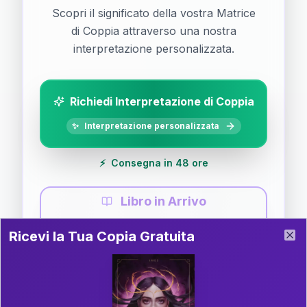
Scopri il significato della vostra Matrice
di Coppia attraverso una nostra
interpretazione personalizzata.
Richiedi Interpretazione di Coppia
✨
Interpretazione personalizzata
⚡
Consegna in 48 ore
Libro in Arrivo
Ricevi la Tua Copia Gratuita del Libro
📚
Guida completa di Coppia
Ricevi la Tua Copia Gratuita
Clo
Il libro è in fase di scrittura. Iscriviti alla newsletter
per ricevere aggiornamenti!