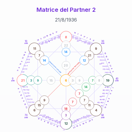
Matrice del Partner 2
21
/
8
/
1936
20
anni
17
15
9
7
10
6
19
8
21-22,5
17
18,5-19
22
7
22,5-23,5
17,5-18,5
3
8
16-17,5
23,5-24
14
anni
anni
17
10
30
15
25
26-27,5
13,5-14
12,5-13,5
27,5-28,5
anni
anni
11-12,5
28,5-29
22
11
9
14
9
10
8,5-9
31-32,5
16
7
21
19
7,5-8,5
32,5-33,5
21
11
14
12
6-7,5
33,5-34
5
generazione maschile
anni
10
generazione femminile
5
anni
13
35
20
21
3,5-4
36-37,5
8
11
2,5-3,5
37,5-38,5
11
3
1-2,5
38,5-39
0
40
21
6
19
3
9
15
3
9
7
8
anni
anni
14
78,5-79
41-42,5
7
6
77,5-78,5
6
42,5-43,5
3
7
76-77,5
43,5-44
11
12
anni
anni
75
45
9
5
9
7
73,5-74
46-47,5
14
7
6
72,5-73,5
47,5-48,5
15
15
11
9
71-72,5
48,5-49
21
13
18
6
4
3
70
50
68,5-69
51-52,5
67,5-68,5
52,5-53,5
anni
anni
66-67,5
53,5-54
12
anni
anni
6
65
55
6
20
63,5-64
56-57,5
6
62,5-63,5
57,5-58,5
9
18
12
61-62,5
16
58,5-59
21
8
3
10
15
22
60