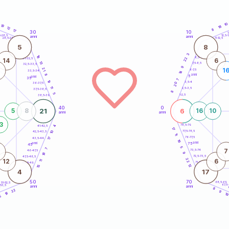
10
19
18
12
8
17
30
10
5
1
5-28,5
12,5-1
anni
anni
28,5-29
11-12,5
5
8
3
18
8,5-9
22
31-32,5
14
6
13
7,5-8,5
32,5-33,5
9
21
1
6-7,5
33,5-34
14
anni
8
5
anni
35
7
19
3,5-4
20
36-37,5
11
2,5-3,5
37,5-38,5
8
5
1-2,5
38,5-39
40
0
21
6
5
8
16
10
anni
anni
3
78,5-79
4
41-42,5
17
77,5-78,5
10
42,5-43,5
11
76-77,5
17
43,5-44
16
anni
anni
75
45
5
7
7
73,5-74
46-47,5
18
9
72,5-73,5
47,5-48,5
22
12
6
11
71-72,5
48,5-49
12
15
4
17
50
70
68,5-69
51-52,5
67,5
-53,5
anni
anni
4
8
22
9
18
1
5