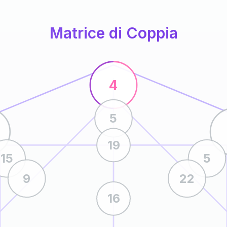
Matrice di Coppia
4
5
19
15
5
9
22
16