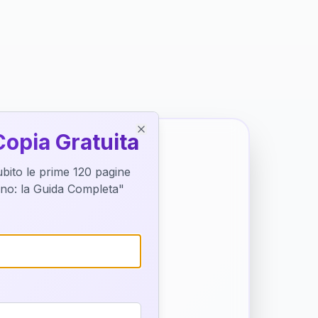
Copia Gratuita
Close
subito le prime 120 pagine
tino: la Guida Completa"
o destino
trice di