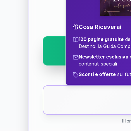
Scopri il significat
Cosa Riceverai
120 pagine gratuite
del
Destino: la Guida Comp
Newsletter esclusiva
c
contenuti speciali
Sconti e offerte
sui fut
Il li