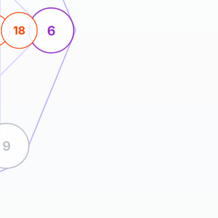
6
18
9