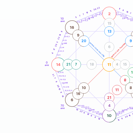
20
anni
22
11
20
9
11
16
18
2
21-22,5
7
18,5-19
7
22,5-23,5
17,5-18,5
7
16-17,5
23,5-24
5
anni
anni
10
15
25
26-27,
13,5-14
12,5-13,5
27,
anni
11-12,5
15
16
13
8
8,5-9
9
19
7,5-8,5
22
20
9
6-7,5
3
generazione maschile
generazione femminile
anni
5
20
6
3,5-4
17
2,5-3,5
4
1-2,5
0
14
11
21
7
18
4
15
anni
1
78,5-79
21
77,5-78,5
7
8
76-77,5
9
anni
75
20
10
8
73,5-74
10
11
72,5-73,5
8
16
71-72,5
14
21
6
4
70
68,5-69
67,5-68,5
52,5
anni
66-67,5
53,5-5
10
anni
anni
65
55
22
63,5-64
56-57,5
11
62,5-63,5
57,5-58,5
16
10
61-62,5
58,5-59
14
6
20
8
18
6
16
60
anni