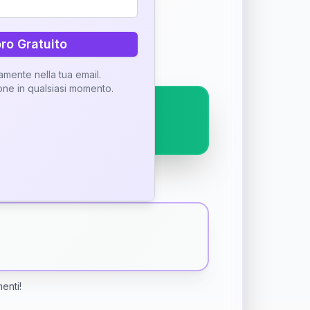
ostra interpretazione
bro Gratuito
tamente nella tua email.
ione in qualsiasi momento.
menti!