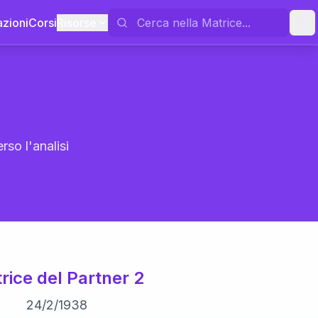
azioni
Corsi
Risorse
rso l'analisi
rice del Partner 2
24
/
2
/
1938