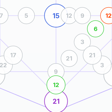
15
17
5
12
9
12
6
3
17
21
21
22
3
9
12
21