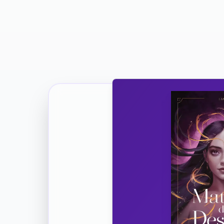
Ricevi la Tua Copia Gratuit
Unisciti
Vuoi co