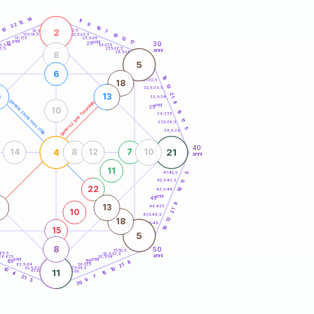
20
anni
14
11
12
9
22
16
10
2
21-22,5
7
18,5-19
19
22,5-23,5
17,5-18,5
12
16-17,5
23,5-24
anni
17
anni
30
15
25
26-27,5
3,5-14
3,5
27,5-28,5
anni
28,5-29
8
5
6
18
31-32,5
18
13
32,5-33,5
21
6
13
33,5-34
generazione maschile
generazione femminile
8
anni
35
10
19
36-37,5
11
37,5-38,5
5
38,5-39
40
4
21
14
8
12
7
10
anni
11
41-42,5
5
42,5-43,5
11
22
19
43,5-44
anni
45
8
13
46-47,5
21
10
47,5-48,5
13
18
48,5-49
18
15
5
8
50
51-52,5
-68,5
52,5-53,5
anni
66-67,5
53,5-54
anni
anni
65
55
8
21
63,5-64
56-57,5
9
62,5-63,5
57,5-58,5
10
10
11
61-62,5
58,5-59
16
4
7
21
5
9
20
60
anni