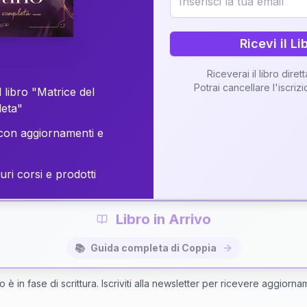
o della vostra Matrice di Coppia attraverso una n
personalizzata.
Ricevi il Li
Riceverai il libro diret
Potrai cancellare l'iscriz
 libro "Matrice del
Richiedi Interpretazione di Coppia
leta"
on aggiornamenti e
✨
Interpretazione personalizzata
⚡
Consegna in 48 ore
uri corsi e prodotti
Libro in Arrivo
📚
Guida completa di Coppia
bro è in fase di scrittura. Iscriviti alla newsletter per ricevere aggiorna