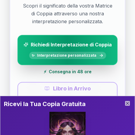
Scopri il significato della vostra Matrice
di Coppia attraverso una nostra
interpretazione personalizzata.
Richiedi Interpretazione di Coppia
✨
Interpretazione personalizzata
⚡
Consegna in 48 ore
Libro in Arrivo
Ricevi la Tua Copia Gratuita del Libro
📚
Guida completa di Coppia
Ricevi la Tua Copia Gratuita
Clo
Il libro è in fase di scrittura. Iscriviti alla newsletter
per ricevere aggiornamenti!