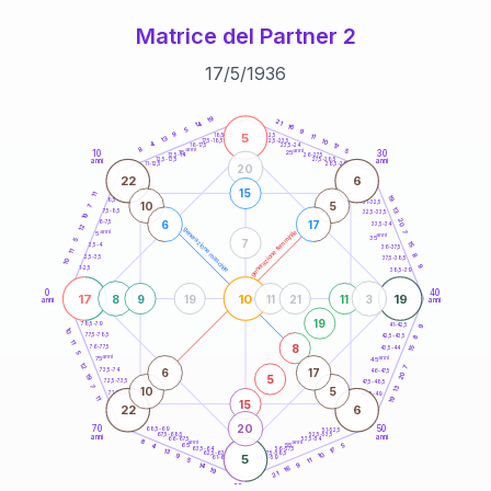
Matrice del Partner 2
17
/
5
/
1936
20
anni
19
21
14
16
5
9
9
5
21-22,5
11
18,5-19
13
10
22,5-23,5
17,5-18,5
4
17
16-17,5
23,5-24
8
anni
anni
5
10
30
15
25
26-27,5
13,5-14
12,5-13,5
27,5-28,5
anni
anni
11-12,5
28,5-29
20
22
6
15
11
19
8,5-9
31-32,5
10
5
7
13
7,5-8,5
32,5-33,5
19
20
6
17
6-7,5
33,5-34
12
generazione maschile
anni
7
generazione femminile
5
anni
35
7
5
15
3,5-4
36-37,5
11
8
2,5-3,5
37,5-38,5
10
9
1-2,5
38,5-39
0
40
17
10
19
8
9
19
11
21
11
3
anni
anni
19
9
78,5-79
41-42,5
10
77,5-78,5
8
42,5-43,5
11
8
76-77,5
15
43,5-44
5
anni
anni
75
45
12
7
6
17
73,5-74
46-47,5
20
5
19
72,5-73,5
47,5-48,5
7
13
10
5
71-72,5
48,5-49
19
11
15
22
6
20
70
50
68,5-69
51-52,5
67,5-68,5
52,5-53,5
anni
anni
66-67,5
53,5-54
8
anni
anni
65
55
5
4
17
63,5-64
56-57,5
13
62,5-63,5
57,5-58,5
10
9
5
61-62,5
58,5-59
11
5
9
14
16
19
21
60