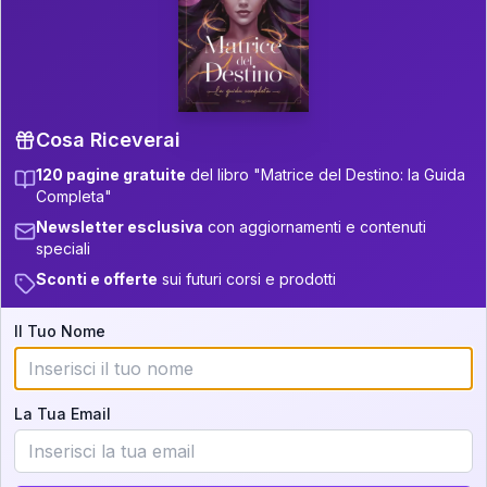
P.S. Interpretazione parziale
👇
gratuita
Scorri più in basso per vedere
un'interpretazione parziale gratuita della tua
Matrice! (o clicca qui!)
Cosa Riceverai
120 pagine gratuite
del libro "Matrice del Destino: la Guida
📚
Libro in Arrivo
Completa"
Iscriviti alla newsletter per ricevere
Newsletter esclusiva
con aggiornamenti e contenuti
aggiornamenti quando sarà disponibile.
speciali
Sconti e offerte
sui futuri corsi e prodotti
Il Tuo Nome
Cosa scoprirete nella vostra
interpretazione:
La Tua Email
💕
Come rafforzare la vostra unione