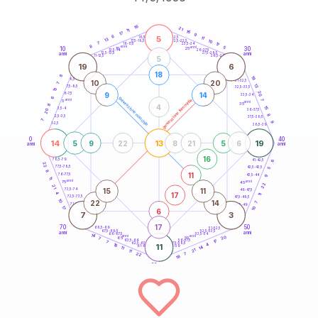
20
anni
16
21
11
16
17
9
6
5
21-22,5
11
18,5-19
13
10
22,5-23,5
17,5-18,5
7
17
16-17,5
23,5-24
8
anni
anni
5
10
30
15
25
26-27,5
13,5-14
12,5-13,5
27,5-28,5
anni
anni
11-12,5
28,5-29
5
19
6
18
8
19
8,5-9
31-32,5
10
20
7
13
7,5-8,5
32,5-33,5
13
20
9
14
6-7,5
33,5-34
6
generazione maschile
anni
7
generazione femminile
5
anni
35
8
4
15
3,5-4
36-37,5
20
8
2,5-3,5
37,5-38,5
7
9
1-2,5
38,5-39
0
40
14
13
19
5
9
22
8
21
5
6
anni
anni
16
6
78,5-79
41-42,5
22
77,5-78,5
42,5-43,5
5
8
11
76-77,5
9
43,5-44
11
anni
anni
75
45
22
21
15
11
73,5-74
46-47,5
17
4
11
72,5-73,5
47,5-48,5
10
22
14
7
71-72,5
48,5-49
17
10
6
7
3
17
70
50
68,5-69
51-52,5
67,5-68,5
52,5-53,5
anni
anni
66-67,5
53,5-54
14
anni
anni
20
65
55
7
17
63,5-64
56-57,5
7
62,5-63,5
57,5-58,5
4
18
11
61-62,5
58,5-59
14
11
21
11
22
7
18
60
anni