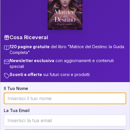
P.S. Interpretazione parziale
👇
gratuita
Scorri più in basso per vedere
un'interpretazione parziale gratuita della tua
Matrice! (o clicca qui!)
Cosa Riceverai
120 pagine gratuite
del libro "Matrice del Destino: la Guida
📚
Libro in Arrivo
Completa"
Iscriviti alla newsletter per ricevere
Newsletter esclusiva
con aggiornamenti e contenuti
aggiornamenti quando sarà disponibile.
speciali
Sconti e offerte
sui futuri corsi e prodotti
Il Tuo Nome
Cosa scoprirete nella vostra
interpretazione:
La Tua Email
💕
Come rafforzare la vostra unione