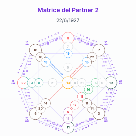
Matrice del Partner 2
22
/
6
/
1927
20
anni
10
7
22
19
11
5
16
6
21-22,5
13
18,5-19
6
6
22,5-23,5
17,5-18,5
8
20
16-17,5
23,5-24
18
anni
anni
9
10
30
15
25
26-27,5
13,5-14
12,5-13,5
27,5-28,5
anni
anni
11-12,5
28,5-29
7
10
7
19
7
22
8,5-9
31-32,5
10
22
15
15
7,5-8,5
32,5-33,5
20
5
18
15
6-7,5
33,5-34
5
generazione maschile
anni
8
generazione femminile
5
anni
14
35
5
17
3,5-4
36-37,5
9
9
2,5-3,5
37,5-38,5
4
10
1-2,5
38,5-39
0
40
22
13
19
3
8
21
8
21
5
6
anni
anni
16
6
78,5-79
41-42,5
9
77,5-78,5
42,5-43,5
5
5
11
76-77,5
9
43,5-44
15
anni
anni
75
45
22
10
14
11
73,5-74
46-47,5
17
8
11
72,5-73,5
47,5-48,5
16
20
14
7
71-72,5
48,5-49
22
10
6
6
3
17
70
50
68,5-69
51-52,5
67,5-68,5
52,5-53,5
anni
anni
66-67,5
53,5-54
11
anni
anni
20
65
55
5
17
63,5-64
56-57,5
22
62,5-63,5
57,5-58,5
4
17
11
61-62,5
58,5-59
14
9
21
10
21
7
18
60