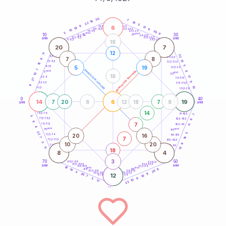
20
anni
20
7
14
19
22
5
8
6
21-22,5
13
18,5-19
18
6
22,5-23,5
17,5-18,5
10
20
16-17,5
23,5-24
3
anni
anni
9
10
30
15
25
26-27,5
13,5-14
12,5-13,5
27,5-28,5
anni
anni
11-12,5
28,5-29
18
20
7
12
11
22
8,5-9
31-32,5
7
8
9
15
7,5-8,5
32,5-33,5
16
5
5
19
6-7,5
33,5-34
7
generazione maschile
anni
8
generazione femminile
5
anni
35
10
18
17
3,5-4
36-37,5
21
9
2,5-3,5
37,5-38,5
8
10
1-2,5
38,5-39
0
40
14
6
19
7
20
8
12
18
7
8
anni
anni
14
78,5-79
41-42,5
7
5
77,5-78,5
6
42,5-43,5
9
7
76-77,5
43,5-44
11
4
anni
anni
75
45
22
5
20
16
73,5-74
46-47,5
14
7
7
72,5-73,5
47,5-48,5
3
10
20
9
71-72,5
48,5-49
11
13
18
8
4
3
70
50
68,5-69
51-52,5
67,5-68,5
52,5-53,5
anni
anni
66-67,5
53,5-54
18
anni
anni
6
65
55
10
20
63,5-64
56-57,5
3
62,5-63,5
57,5-58,5
9
20
12
61-62,5
16
58,5-59
7
8
5
10
17
22
60
anni