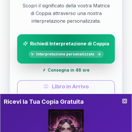
Scopri il significato della vostra Matrice
di Coppia attraverso una nostra
interpretazione personalizzata.
Richiedi Interpretazione di Coppia
✨
Interpretazione personalizzata
⚡
Consegna in 48 ore
Libro in Arrivo
Ricevi la Tua Copia Gratuita del Libro
📚
Guida completa di Coppia
Ricevi la Tua Copia Gratuita
Clo
Il libro è in fase di scrittura. Iscriviti alla newsletter
per ricevere aggiornamenti!