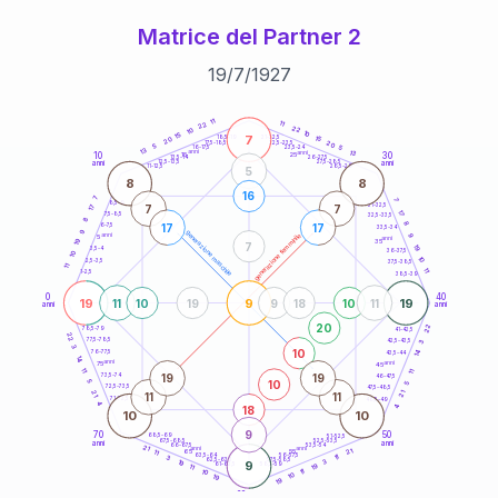
Matrice del Partner 2
19
/
7
/
1927
20
anni
11
11
22
22
10
10
15
7
21-22,5
15
18,5-19
20
20
22,5-23,5
17,5-18,5
5
5
16-17,5
23,5-24
13
anni
anni
13
10
30
15
25
26-27,5
13,5-14
12,5-13,5
27,5-28,5
anni
anni
11-12,5
28,5-29
5
8
8
16
7
7
8,5-9
31-32,5
7
7
17
17
7,5-8,5
32,5-33,5
8
8
17
17
6-7,5
33,5-34
9
generazione maschile
anni
9
generazione femminile
5
anni
19
35
7
19
3,5-4
36-37,5
10
10
2,5-3,5
37,5-38,5
11
11
1-2,5
38,5-39
0
40
19
9
19
11
10
19
9
18
10
11
anni
anni
20
22
78,5-79
41-42,5
22
77,5-78,5
42,5-43,5
3
3
10
14
76-77,5
43,5-44
14
anni
anni
75
45
11
11
19
19
73,5-74
46-47,5
10
5
5
72,5-73,5
47,5-48,5
21
21
11
11
71-72,5
48,5-49
4
18
4
10
10
9
70
50
68,5-69
51-52,5
67,5-68,5
52,5-53,5
anni
anni
66-67,5
53,5-54
21
anni
anni
21
65
55
11
63,5-64
56-57,5
11
3
62,5-63,5
57,5-58,5
3
19
9
61-62,5
19
58,5-59
11
11
10
10
19
19
60