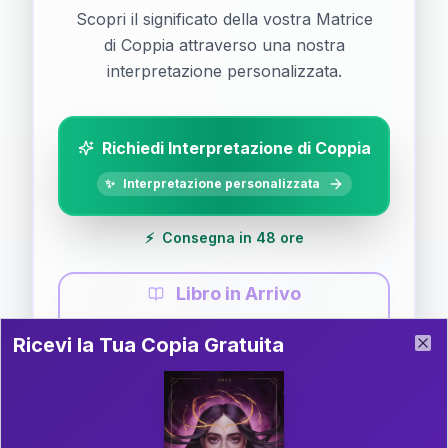
Scopri il significato della vostra Matrice
di Coppia attraverso una nostra
interpretazione personalizzata.
Richiedi Interpretazione di Coppia
✨
Interpretazione personalizzata
⚡
Consegna in 48 ore
Libro in Arrivo
Ricevi la Tua Copia Gratuita del Libro
📚
Guida completa di Coppia
Ricevi la Tua Copia Gratuita
Clo
Il libro è in fase di scrittura. Iscriviti alla newsletter
per ricevere aggiornamenti!