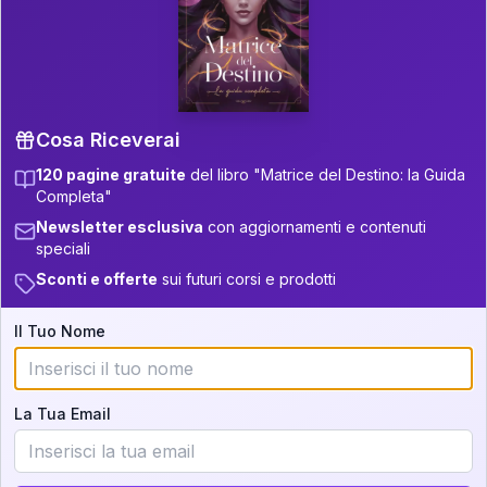
P.S. Interpretazione parziale
👇
gratuita
Scorri più in basso per vedere
un'interpretazione parziale gratuita della tua
Matrice! (o clicca qui!)
Cosa Riceverai
120 pagine gratuite
del libro "Matrice del Destino: la Guida
📚
Libro in Arrivo
Completa"
Iscriviti alla newsletter per ricevere
Newsletter esclusiva
con aggiornamenti e contenuti
aggiornamenti quando sarà disponibile.
speciali
Sconti e offerte
sui futuri corsi e prodotti
Il Tuo Nome
Cosa scoprirete nella vostra
interpretazione:
La Tua Email
💕
Come rafforzare la vostra unione