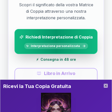
Scopri il significato della vostra Matrice
di Coppia attraverso una nostra
interpretazione personalizzata.
Richiedi Interpretazione di Coppia
✨
Interpretazione personalizzata
⚡
Consegna in 48 ore
Libro in Arrivo
Ricevi la Tua Copia Gratuita del Libro
📚
Guida completa di Coppia
Ricevi la Tua Copia Gratuita
Clo
Il libro è in fase di scrittura. Iscriviti alla newsletter
per ricevere aggiornamenti!