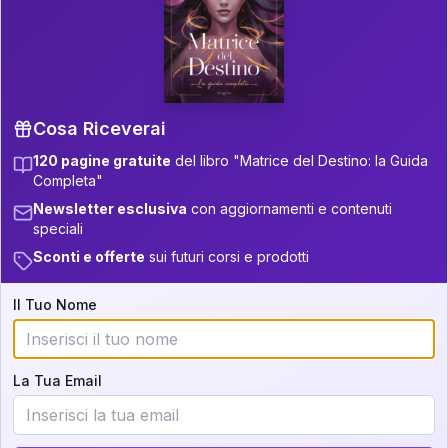
P.S. Interpretazione parziale
👇
gratuita
Scorri più in basso per vedere
un'interpretazione parziale gratuita della tua
Matrice! (o clicca qui!)
Cosa Riceverai
120 pagine gratuite
del libro "Matrice del Destino: la Guida
📚
Libro in Arrivo
Completa"
Iscriviti alla newsletter per ricevere
Newsletter esclusiva
con aggiornamenti e contenuti
aggiornamenti quando sarà disponibile.
speciali
Sconti e offerte
sui futuri corsi e prodotti
Il Tuo Nome
Cosa scoprirete nella vostra
interpretazione:
La Tua Email
💕
Come rafforzare la vostra unione