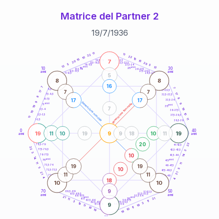
Matrice del Partner 2
19
/
7
/
1936
20
anni
11
11
22
22
10
10
15
7
21-22,5
15
18,5-19
20
20
22,5-23,5
17,5-18,5
5
5
16-17,5
23,5-24
13
anni
anni
13
10
30
15
25
26-27,5
13,5-14
12,5-13,5
27,5-28,5
anni
anni
11-12,5
28,5-29
5
8
8
16
7
7
8,5-9
31-32,5
7
7
17
17
7,5-8,5
32,5-33,5
8
8
17
17
6-7,5
33,5-34
9
generazione maschile
anni
9
generazione femminile
5
anni
19
35
7
19
3,5-4
36-37,5
10
10
2,5-3,5
37,5-38,5
11
11
1-2,5
38,5-39
0
40
19
9
19
11
10
19
9
18
10
11
anni
anni
20
22
78,5-79
41-42,5
22
77,5-78,5
42,5-43,5
3
3
10
14
76-77,5
43,5-44
14
anni
anni
75
45
11
11
19
19
73,5-74
46-47,5
10
5
5
72,5-73,5
47,5-48,5
21
21
11
11
71-72,5
48,5-49
4
18
4
10
10
9
70
50
68,5-69
51-52,5
67,5-68,5
52,5-53,5
anni
anni
66-67,5
53,5-54
21
anni
anni
21
65
55
11
63,5-64
56-57,5
11
3
62,5-63,5
57,5-58,5
3
19
9
61-62,5
19
58,5-59
11
11
10
10
19
19
60