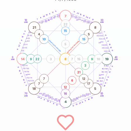
20
anni
6
11
17
22
9
10
10
7
21-22,5
15
18,5-19
14
20
22,5-23,5
17,5-18,5
4
5
16-17,5
23,5-24
7
anni
anni
13
10
30
15
25
26-27,5
13,5-14
12,5-13,5
27,5-28,5
anni
anni
11-12,5
28,5-29
22
21
8
15
5
7
8,5-9
31-32,5
4
5
11
17
7,5-8,5
32,5-33,5
19
8
10
15
6-7,5
33,5-34
8
generazione maschile
anni
9
generazione femminile
5
anni
35
3
5
19
3,5-4
22
36-37,5
10
2,5-3,5
37,5-38,5
9
11
1-2,5
38,5-39
0
40
14
8
19
9
22
3
7
15
9
10
anni
anni
3
8
78,5-79
41-42,5
6
77,5-78,5
42,5-43,5
7
19
21
13
76-77,5
43,5-44
6
anni
anni
75
45
5
6
7
12
73,5-74
46-47,5
6
10
17
72,5-73,5
47,5-48,5
5
7
17
11
71-72,5
48,5-49
16
5
12
18
5
16
70
50
68,5-69
51-52,5
67,5-68,5
52,5-53,5
anni
anni
66-67,5
53,5-54
22
anni
anni
19
65
55
4
14
63,5-64
56-57,5
8
62,5-63,5
57,5-58,5
22
4
5
61-62,5
58,5-59
9
3
22
8
13
12
17
60
anni