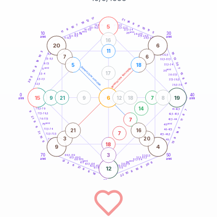
20
anni
17
21
12
16
19
9
5
7
21-22,5
11
18,5-19
16
10
22,5-23,5
17,5-18,5
9
17
16-17,5
23,5-24
11
anni
anni
5
10
30
15
25
26-27,5
13,5-14
12,5-13,5
27,5-28,5
anni
anni
11-12,5
28,5-29
16
20
6
11
3
19
8,5-9
31-32,5
7
6
10
13
7,5-8,5
32,5-33,5
18
20
5
18
6-7,5
33,5-34
8
generazione maschile
anni
7
generazione femminile
5
anni
13
35
17
15
3,5-4
36-37,5
5
8
2,5-3,5
37,5-38,5
20
9
1-2,5
38,5-39
0
40
15
6
19
9
21
9
12
18
7
8
anni
anni
14
78,5-79
41-42,5
7
9
77,5-78,5
6
42,5-43,5
21
7
76-77,5
43,5-44
11
9
anni
anni
75
45
6
5
21
16
73,5-74
46-47,5
14
7
21
72,5-73,5
47,5-48,5
15
3
20
9
71-72,5
48,5-49
6
13
18
9
4
3
70
50
68,5-69
51-52,5
67,5-68,5
52,5-53,5
anni
anni
66-67,5
53,5-54
12
anni
anni
6
65
55
3
20
63,5-64
56-57,5
6
62,5-63,5
57,5-58,5
9
21
12
61-62,5
16
58,5-59
9
8
6
10
18
22
60
anni