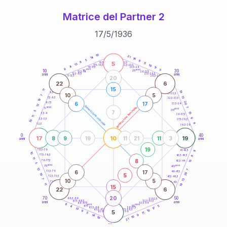
Matrice del Partner 2
17
/
5
/
1936
20
anni
19
21
14
16
5
9
9
5
21-22,5
11
18,5-19
13
10
22,5-23,5
17,5-18,5
4
17
16-17,5
23,5-24
8
anni
anni
5
10
30
15
25
26-27,5
13,5-14
12,5-13,5
27,5-28,5
anni
anni
11-12,5
28,5-29
20
22
6
15
11
19
8,5-9
31-32,5
10
5
7
13
7,5-8,5
32,5-33,5
19
20
6
17
6-7,5
33,5-34
12
generazione maschile
anni
7
generazione femminile
5
anni
35
7
5
15
3,5-4
36-37,5
11
8
2,5-3,5
37,5-38,5
10
9
1-2,5
38,5-39
0
40
17
10
19
8
9
19
11
21
11
3
anni
anni
19
9
78,5-79
41-42,5
10
77,5-78,5
8
42,5-43,5
11
8
76-77,5
15
43,5-44
5
anni
anni
75
45
12
7
6
17
73,5-74
46-47,5
20
5
19
72,5-73,5
47,5-48,5
7
13
10
5
71-72,5
48,5-49
19
11
15
22
6
20
70
50
68,5-69
51-52,5
67,5-68,5
52,5-53,5
anni
anni
66-67,5
53,5-54
8
anni
anni
65
55
5
4
17
63,5-64
56-57,5
13
62,5-63,5
57,5-58,5
10
9
5
61-62,5
58,5-59
11
5
9
14
16
19
21
60