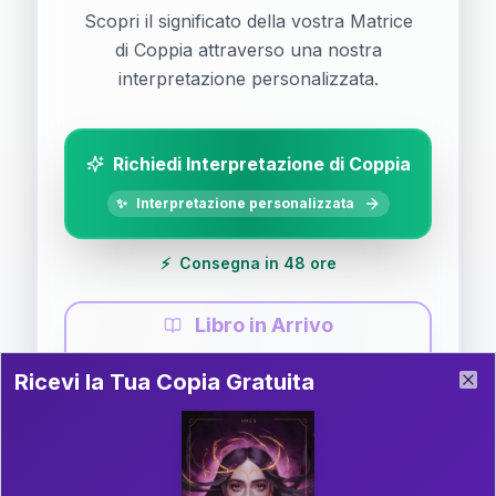
Scopri il significato della vostra Matrice
di Coppia attraverso una nostra
interpretazione personalizzata.
Richiedi Interpretazione di Coppia
✨
Interpretazione personalizzata
⚡
Consegna in 48 ore
Libro in Arrivo
Ricevi la Tua Copia Gratuita del Libro
📚
Guida completa di Coppia
Ricevi la Tua Copia Gratuita
Clo
Il libro è in fase di scrittura. Iscriviti alla newsletter
per ricevere aggiornamenti!