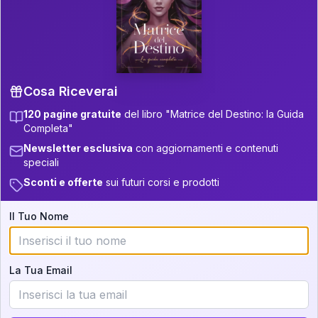
P.S. Interpretazione parziale
👇
gratuita
Scorri più in basso per vedere
un'interpretazione parziale gratuita della tua
Matrice! (o clicca qui!)
Cosa Riceverai
120 pagine gratuite
del libro "Matrice del Destino: la Guida
📚
Libro in Arrivo
Completa"
Iscriviti alla newsletter per ricevere
Newsletter esclusiva
con aggiornamenti e contenuti
aggiornamenti quando sarà disponibile.
speciali
Sconti e offerte
sui futuri corsi e prodotti
Il Tuo Nome
Cosa scoprirete nella vostra
interpretazione:
La Tua Email
💕
Come rafforzare la vostra unione