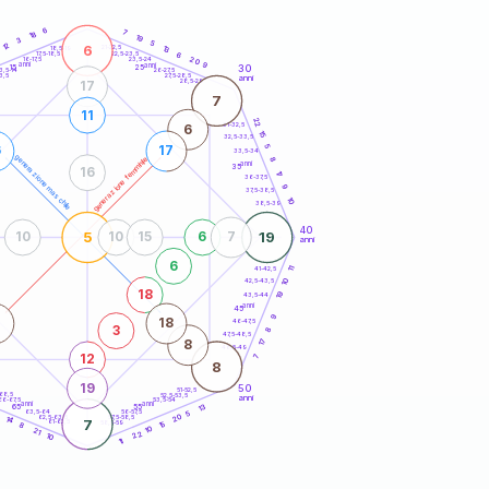
20
anni
6
7
18
19
3
5
12
6
21-22,5
13
18,5-19
22,5-23,5
6
17,5-18,5
20
16-17,5
23,5-24
anni
anni
9
30
15
25
26-27,5
3,5-14
3,5
27,5-28,5
anni
28,5-29
17
7
11
22
31-32,5
6
15
32,5-33,5
5
6
17
33,5-34
generazione maschile
generazione femminile
8
anni
35
16
17
36-37,5
9
37,5-38,5
10
38,5-39
40
5
19
10
10
15
6
7
anni
6
41-42,5
11
10
42,5-43,5
18
19
43,5-44
anni
45
9
7
18
46-47,5
3
8
47,5-48,5
17
8
48,5-49
12
7
8
19
50
51-52,5
-68,5
52,5-53,5
anni
66-67,5
53,5-54
anni
anni
13
65
55
63,5-64
56-57,5
5
20
62,5-63,5
57,5-58,5
14
7
61-62,5
58,5-59
15
8
10
21
22
10
11
60
anni