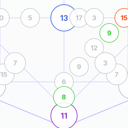
13
10
5
17
3
15
9
12
7
3
9
15
7
6
8
11