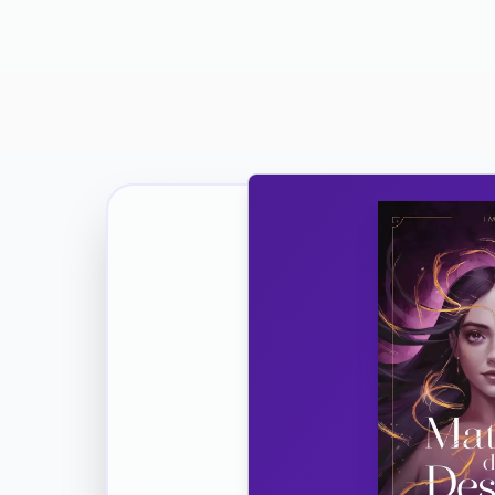
Ricevi la Tua Copia Gratuit
Unisciti
Vuoi co