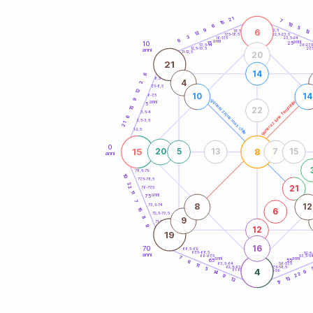
20
anni
21
7
15
19
6
5
6
9
21-22,5
13
18,5-19
12
22,5-23,5
17,5-18,5
3
16-17,5
23,5-24
6
anni
anni
10
15
25
26-27,
13,5-14
12,5-13,5
27,
anni
11-12,5
20
21
14
6
8,5-9
4
3
7,5-8,5
12
10
14
6-7,5
9
generazione maschile
generazione femminile
anni
5
15
22
3,5-4
6
2,5-3,5
21
1-2,5
0
15
8
20
5
13
7
15
anni
78,5-79
10
77,5-78,5
22
21
76-77,5
11
anni
75
7
8
12
73,5-74
15
6
72,5-73,5
8
9
71-72,5
9
12
19
16
70
68,5-69
67,5-68,5
52,5
anni
66-67,5
53,5-5
7
anni
anni
65
55
6
63,5-64
56-57,5
11
62,5-63,5
57,5-58,5
5
4
61-62,5
58,5-59
14
9
22
9
13
13
17
60
anni