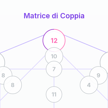
Matrice di Coppia
12
10
7
8
9
8
4
11