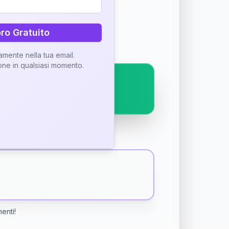
ostra interpretazione
bro Gratuito
tamente nella tua email.
ione in qualsiasi momento.
menti!