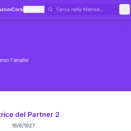
azioni
Corsi
Risorse
rso l'analisi
rice del Partner 2
18
/
6
/
1927