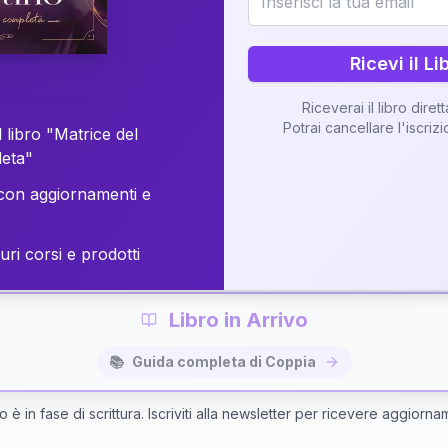
o della vostra Matrice di Coppia attraverso una n
personalizzata.
Ricevi il Li
Riceverai il libro diret
Potrai cancellare l'iscriz
 libro "Matrice del
Richiedi Interpretazione di Coppia
leta"
on aggiornamenti e
✨
Interpretazione personalizzata
⚡
Consegna in 48 ore
uri corsi e prodotti
Libro in Arrivo
📚
Guida completa di Coppia
bro è in fase di scrittura. Iscriviti alla newsletter per ricevere aggiorna