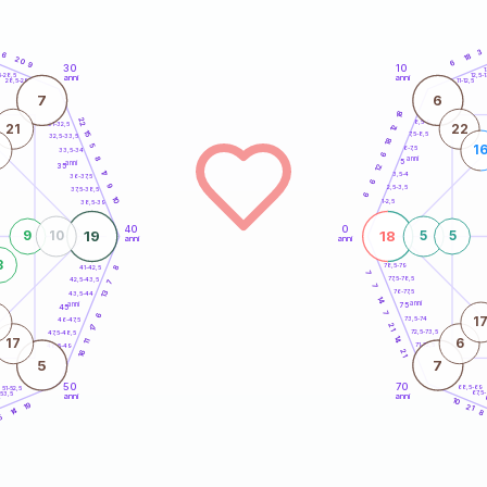
3
6
18
20
6
9
30
10
5
1
5-28,5
12,5-1
anni
anni
28,5-29
11-12,5
7
6
18
22
8,5-9
31-32,5
21
22
12
15
7,5-8,5
32,5-33,5
18
5
1
6-7,5
33,5-34
6
anni
8
5
anni
35
12
17
3,5-4
36-37,5
6
9
2,5-3,5
37,5-38,5
6
10
1-2,5
38,5-39
40
0
19
18
9
10
5
5
anni
anni
3
78,5-79
8
41-42,5
7
77,5-78,5
42,5-43,5
7
7
13
76-77,5
43,5-44
14
anni
anni
75
45
7
6
1
73,5-74
46-47,5
21
17
72,5-73,5
47,5-48,5
14
17
6
11
71-72,5
48,5-49
21
16
5
7
50
70
68,5-69
51-52,5
67,5
-53,5
anni
anni
4
10
19
21
14
8
5