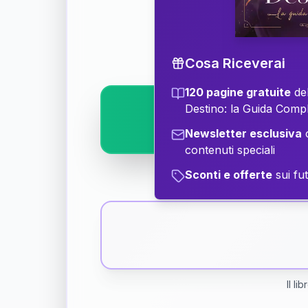
Scopri il significat
Cosa Riceverai
120 pagine gratuite
del
Destino: la Guida Comp
Newsletter esclusiva
c
contenuti speciali
Sconti e offerte
sui fut
Il li