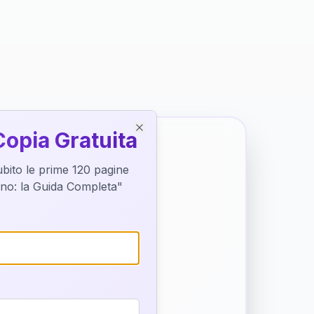
Copia Gratuita
Close
subito le prime 120 pagine
tino: la Guida Completa"
o destino
trice di