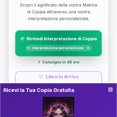
Scopri il significato della vostra Matrice
di Coppia attraverso una nostra
interpretazione personalizzata.
Richiedi Interpretazione di Coppia
✨
Interpretazione personalizzata
⚡
Consegna in 48 ore
Libro in Arrivo
Ricevi la Tua Copia Gratuita del Libro
📚
Guida completa di Coppia
Ricevi la Tua Copia Gratuita
Clo
Il libro è in fase di scrittura. Iscriviti alla newsletter
per ricevere aggiornamenti!