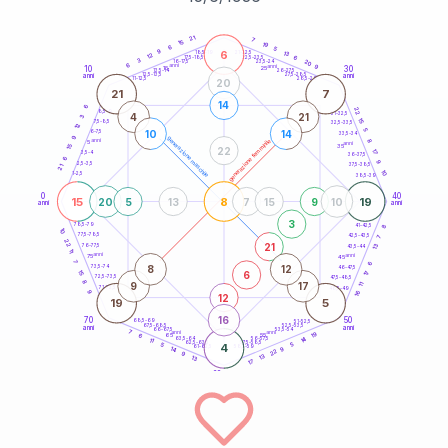
20
anni
21
7
15
19
6
5
9
6
21-22,5
13
18,5-19
12
6
22,5-23,5
17,5-18,5
3
20
16-17,5
23,5-24
6
anni
anni
9
10
30
15
25
26-27,5
13,5-14
12,5-13,5
27,5-28,5
anni
anni
11-12,5
28,5-29
20
21
7
14
6
22
8,5-9
31-32,5
4
21
3
15
7,5-8,5
32,5-33,5
12
5
10
14
6-7,5
33,5-34
9
generazione maschile
anni
8
generazione femminile
5
anni
35
15
22
17
3,5-4
36-37,5
6
9
2,5-3,5
37,5-38,5
21
10
1-2,5
38,5-39
0
40
15
8
19
20
5
13
7
15
9
10
anni
anni
3
8
78,5-79
41-42,5
10
77,5-78,5
42,5-43,5
7
22
21
13
76-77,5
43,5-44
11
anni
anni
75
45
7
6
8
12
73,5-74
46-47,5
6
15
17
72,5-73,5
47,5-48,5
8
9
17
11
71-72,5
48,5-49
16
9
12
19
5
16
70
50
68,5-69
51-52,5
67,5-68,5
52,5-53,5
anni
anni
66-67,5
53,5-54
7
anni
anni
19
65
55
6
14
63,5-64
56-57,5
11
62,5-63,5
57,5-58,5
5
4
5
61-62,5
58,5-59
9
14
22
9
13
13
17
60
anni