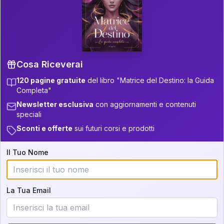
P.S. Interpretazione parziale
👇
gratuita
Scorri più in basso per vedere
un'interpretazione parziale gratuita della tua
Matrice! (o clicca qui!)
Cosa Riceverai
120 pagine gratuite
del libro "Matrice del Destino: la Guida
📚
Libro in Arrivo
Completa"
Iscriviti alla newsletter per ricevere
Newsletter esclusiva
con aggiornamenti e contenuti
aggiornamenti quando sarà disponibile.
speciali
Sconti e offerte
sui futuri corsi e prodotti
Il Tuo Nome
Cosa scoprirete nella vostra
interpretazione:
La Tua Email
💕
Come rafforzare la vostra unione