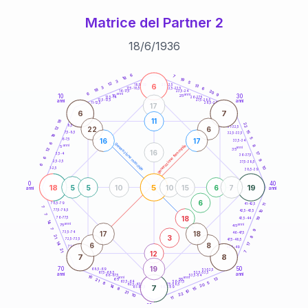
Matrice del Partner 2
18
/
6
/
1936
20
anni
6
7
18
19
3
5
12
6
21-22,5
13
18,5-19
3
6
22,5-23,5
17,5-18,5
18
20
16-17,5
23,5-24
6
anni
anni
9
10
30
15
25
26-27,5
13,5-14
12,5-13,5
27,5-28,5
anni
anni
11-12,5
28,5-29
17
6
7
11
18
22
8,5-9
31-32,5
22
6
12
15
7,5-8,5
32,5-33,5
18
5
16
17
6-7,5
33,5-34
6
generazione maschile
anni
8
generazione femminile
5
anni
12
35
16
17
3,5-4
36-37,5
6
9
2,5-3,5
37,5-38,5
6
10
1-2,5
38,5-39
0
40
18
5
19
5
5
10
10
15
6
7
anni
anni
6
78,5-79
11
41-42,5
7
77,5-78,5
10
42,5-43,5
7
18
19
76-77,5
43,5-44
14
anni
anni
75
45
7
9
17
18
73,5-74
46-47,5
3
21
8
72,5-73,5
47,5-48,5
14
6
8
17
71-72,5
48,5-49
21
12
7
7
8
19
70
50
68,5-69
51-52,5
67,5-68,5
52,5-53,5
anni
anni
66-67,5
53,5-54
10
anni
anni
13
65
55
21
63,5-64
56-57,5
5
8
20
62,5-63,5
57,5-58,5
14
7
61-62,5
58,5-59
15
8
10
21
22
10
11
60