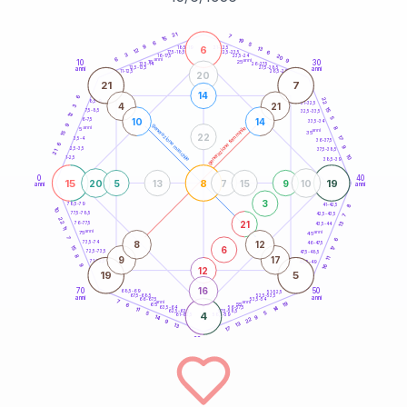
20
anni
21
7
15
19
6
5
9
6
21-22,5
13
18,5-19
12
6
22,5-23,5
17,5-18,5
3
20
16-17,5
23,5-24
6
anni
anni
9
10
30
15
25
26-27,5
13,5-14
12,5-13,5
27,5-28,5
anni
anni
11-12,5
28,5-29
20
21
7
14
6
22
8,5-9
31-32,5
4
21
3
15
7,5-8,5
32,5-33,5
12
5
10
14
6-7,5
33,5-34
9
generazione maschile
anni
8
generazione femminile
5
anni
35
15
22
17
3,5-4
36-37,5
6
9
2,5-3,5
37,5-38,5
21
10
1-2,5
38,5-39
0
40
15
8
19
20
5
13
7
15
9
10
anni
anni
3
8
78,5-79
41-42,5
10
77,5-78,5
42,5-43,5
7
22
21
13
76-77,5
43,5-44
11
anni
anni
75
45
7
6
8
12
73,5-74
46-47,5
6
15
17
72,5-73,5
47,5-48,5
8
9
17
11
71-72,5
48,5-49
16
9
12
19
5
16
70
50
68,5-69
51-52,5
67,5-68,5
52,5-53,5
anni
anni
66-67,5
53,5-54
7
anni
anni
19
65
55
6
14
63,5-64
56-57,5
11
62,5-63,5
57,5-58,5
5
4
5
61-62,5
58,5-59
9
14
22
9
13
13
17
60
anni