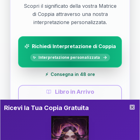
Scopri il significato della vostra Matrice
di Coppia attraverso una nostra
interpretazione personalizzata.
Richiedi Interpretazione di Coppia
✨
Interpretazione personalizzata
⚡
Consegna in 48 ore
Libro in Arrivo
Ricevi la Tua Copia Gratuita del Libro
📚
Guida completa di Coppia
Ricevi la Tua Copia Gratuita
Clo
Il libro è in fase di scrittura. Iscriviti alla newsletter
per ricevere aggiornamenti!