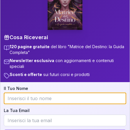
P.S. Interpretazione parziale
👇
gratuita
Scorri più in basso per vedere
un'interpretazione parziale gratuita della tua
Matrice! (o clicca qui!)
Cosa Riceverai
120 pagine gratuite
del libro "Matrice del Destino: la Guida
📚
Libro in Arrivo
Completa"
Iscriviti alla newsletter per ricevere
Newsletter esclusiva
con aggiornamenti e contenuti
aggiornamenti quando sarà disponibile.
speciali
Sconti e offerte
sui futuri corsi e prodotti
Il Tuo Nome
Cosa scoprirete nella vostra
interpretazione:
La Tua Email
💕
Come rafforzare la vostra unione