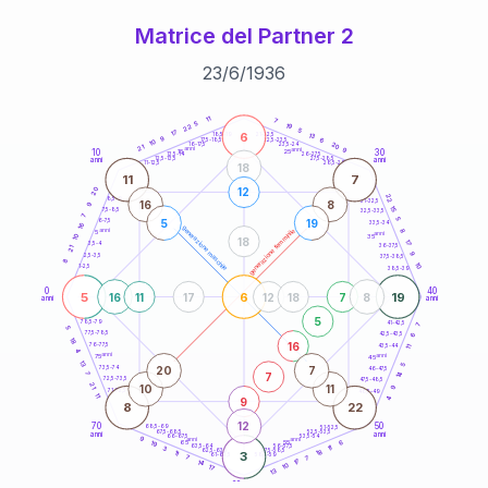
Matrice del Partner 2
23
/
6
/
1936
20
anni
11
7
5
19
22
5
17
6
21-22,5
13
18,5-19
9
6
22,5-23,5
17,5-18,5
10
20
16-17,5
23,5-24
21
anni
anni
9
10
30
15
25
26-27,5
13,5-14
12,5-13,5
27,5-28,5
anni
anni
11-12,5
28,5-29
18
11
7
12
20
22
8,5-9
31-32,5
16
8
9
15
7,5-8,5
32,5-33,5
7
5
5
19
6-7,5
33,5-34
16
generazione maschile
anni
8
generazione femminile
5
anni
35
10
18
17
3,5-4
36-37,5
21
9
2,5-3,5
37,5-38,5
8
10
1-2,5
38,5-39
0
40
5
6
19
16
11
17
12
18
7
8
anni
anni
5
78,5-79
41-42,5
7
5
77,5-78,5
6
42,5-43,5
18
16
76-77,5
43,5-44
11
4
anni
anni
75
45
13
5
20
7
73,5-74
46-47,5
14
7
7
72,5-73,5
47,5-48,5
21
10
11
9
71-72,5
48,5-49
11
9
4
8
22
12
70
50
68,5-69
51-52,5
67,5-68,5
52,5-53,5
anni
anni
66-67,5
53,5-54
9
anni
anni
6
65
55
19
63,5-64
56-57,5
11
3
18
62,5-63,5
57,5-58,5
11
3
61-62,5
58,5-59
7
7
17
14
10
17
13
60