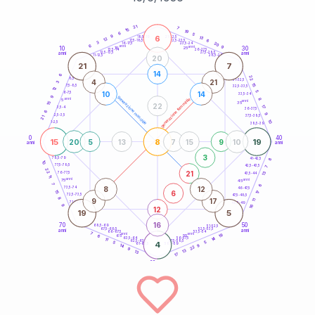
20
anni
21
7
15
19
6
5
9
6
21-22,5
13
18,5-19
12
6
22,5-23,5
17,5-18,5
3
20
16-17,5
23,5-24
6
anni
anni
9
10
30
15
25
26-27,5
13,5-14
12,5-13,5
27,5-28,5
anni
anni
11-12,5
28,5-29
20
21
7
14
6
22
8,5-9
31-32,5
4
21
3
15
7,5-8,5
32,5-33,5
12
5
10
14
6-7,5
33,5-34
9
generazione maschile
anni
8
generazione femminile
5
anni
35
15
22
17
3,5-4
36-37,5
6
9
2,5-3,5
37,5-38,5
21
10
1-2,5
38,5-39
0
40
15
8
19
20
5
13
7
15
9
10
anni
anni
3
8
78,5-79
41-42,5
10
77,5-78,5
42,5-43,5
7
22
21
13
76-77,5
43,5-44
11
anni
anni
75
45
7
6
8
12
73,5-74
46-47,5
6
15
17
72,5-73,5
47,5-48,5
8
9
17
11
71-72,5
48,5-49
16
9
12
19
5
16
70
50
68,5-69
51-52,5
67,5-68,5
52,5-53,5
anni
anni
66-67,5
53,5-54
7
anni
anni
19
65
55
6
14
63,5-64
56-57,5
11
62,5-63,5
57,5-58,5
5
4
5
61-62,5
58,5-59
9
14
22
9
13
13
17
60
anni