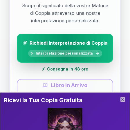
Scopri il significato della vostra Matrice
di Coppia attraverso una nostra
interpretazione personalizzata.
Richiedi Interpretazione di Coppia
✨
Interpretazione personalizzata
⚡
Consegna in 48 ore
Libro in Arrivo
Ricevi la Tua Copia Gratuita del Libro
📚
Guida completa di Coppia
Ricevi la Tua Copia Gratuita
Clo
Il libro è in fase di scrittura. Iscriviti alla newsletter
per ricevere aggiornamenti!