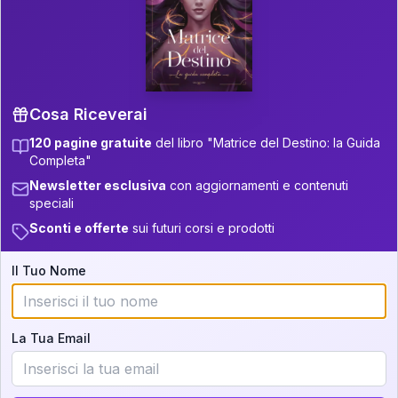
P.S. Interpretazione parziale
👇
gratuita
Scorri più in basso per vedere
un'interpretazione parziale gratuita della tua
Matrice! (o clicca qui!)
Cosa Riceverai
120 pagine gratuite
del libro "Matrice del Destino: la Guida
📚
Libro in Arrivo
Completa"
Iscriviti alla newsletter per ricevere
Newsletter esclusiva
con aggiornamenti e contenuti
aggiornamenti quando sarà disponibile.
speciali
Sconti e offerte
sui futuri corsi e prodotti
Il Tuo Nome
Cosa scoprirete nella vostra
interpretazione:
La Tua Email
💕
Come rafforzare la vostra unione