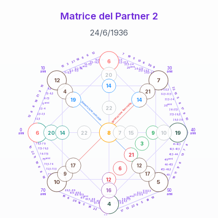
Matrice del Partner 2
24
/
6
/
1936
20
anni
12
7
6
19
6
5
18
6
21-22,5
13
18,5-19
21
6
22,5-23,5
17,5-18,5
3
20
16-17,5
23,5-24
15
anni
anni
9
10
30
15
25
26-27,5
13,5-14
12,5-13,5
27,5-28,5
anni
anni
11-12,5
28,5-29
20
12
7
14
15
22
8,5-9
31-32,5
4
21
3
15
7,5-8,5
32,5-33,5
21
5
19
14
6-7,5
33,5-34
18
generazione maschile
anni
8
generazione femminile
5
anni
35
6
22
17
3,5-4
36-37,5
6
9
2,5-3,5
37,5-38,5
12
10
1-2,5
38,5-39
0
40
6
8
19
20
14
22
7
15
9
10
anni
anni
3
8
78,5-79
41-42,5
10
77,5-78,5
42,5-43,5
7
22
21
13
76-77,5
43,5-44
11
anni
anni
75
45
16
6
17
12
73,5-74
46-47,5
6
6
17
72,5-73,5
47,5-48,5
8
9
17
11
71-72,5
48,5-49
16
18
12
10
5
16
70
50
68,5-69
51-52,5
67,5-68,5
52,5-53,5
anni
anni
66-67,5
53,5-54
16
anni
anni
19
65
55
6
14
63,5-64
56-57,5
20
62,5-63,5
57,5-58,5
14
4
5
61-62,5
58,5-59
9
5
22
18
13
22
17
60