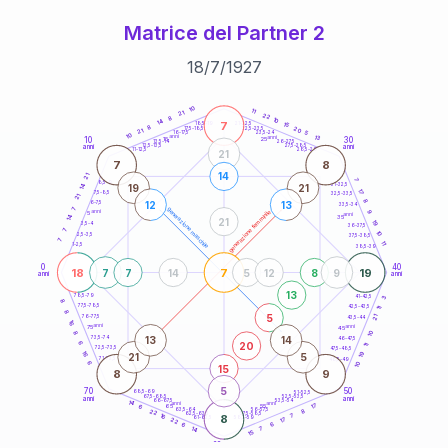
Matrice del Partner 2
18
/
7
/
1927
20
anni
10
11
21
22
8
10
14
7
21-22,5
15
18,5-19
8
20
22,5-23,5
17,5-18,5
21
5
16-17,5
23,5-24
10
anni
anni
13
10
30
15
25
26-27,5
13,5-14
12,5-13,5
27,5-28,5
anni
anni
11-12,5
28,5-29
21
7
8
14
21
7
8,5-9
31-32,5
19
21
14
17
7,5-8,5
32,5-33,5
21
8
12
13
6-7,5
33,5-34
7
generazione maschile
anni
9
generazione femminile
5
anni
14
35
21
19
3,5-4
36-37,5
7
10
2,5-3,5
37,5-38,5
7
11
1-2,5
38,5-39
0
40
18
7
19
7
7
14
5
12
8
9
anni
anni
13
78,5-79
3
41-42,5
8
77,5-78,5
42,5-43,5
11
8
5
21
76-77,5
43,5-44
16
anni
anni
75
45
8
10
13
14
73,5-74
46-47,5
20
6
11
72,5-73,5
47,5-48,5
19
16
21
5
71-72,5
48,5-49
6
10
15
8
9
5
70
50
68,5-69
51-52,5
67,5-68,5
52,5-53,5
anni
anni
66-67,5
53,5-54
14
anni
anni
17
65
55
6
8
63,5-64
56-57,5
22
62,5-63,5
57,5-58,5
16
8
7
61-62,5
58,5-59
17
22
6
6
14
7
15
60