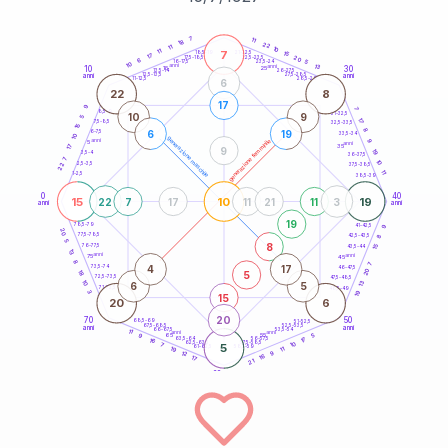
20
anni
7
11
18
22
11
10
7
11
21-22,5
15
18,5-19
17
20
22,5-23,5
17,5-18,5
6
5
16-17,5
23,5-24
10
anni
anni
13
10
30
15
25
26-27,5
13,5-14
12,5-13,5
27,5-28,5
anni
anni
11-12,5
28,5-29
6
22
8
17
9
7
8,5-9
31-32,5
10
9
5
17
7,5-8,5
32,5-33,5
15
8
6
19
6-7,5
33,5-34
10
generazione maschile
anni
9
generazione femminile
5
anni
35
17
9
19
3,5-4
36-37,5
7
10
2,5-3,5
22
37,5-38,5
11
1-2,5
38,5-39
0
40
15
10
19
22
7
17
11
21
11
3
anni
anni
19
9
78,5-79
41-42,5
20
77,5-78,5
8
42,5-43,5
5
8
76-77,5
15
43,5-44
13
anni
anni
75
45
8
7
4
17
73,5-74
46-47,5
20
5
18
72,5-73,5
47,5-48,5
10
13
6
5
71-72,5
48,5-49
19
3
15
20
6
20
70
50
68,5-69
51-52,5
67,5-68,5
52,5-53,5
anni
anni
66-67,5
53,5-54
11
anni
anni
65
55
5
9
17
63,5-64
56-57,5
16
62,5-63,5
57,5-58,5
10
7
5
61-62,5
58,5-59
11
19
9
12
16
17
21
60
anni