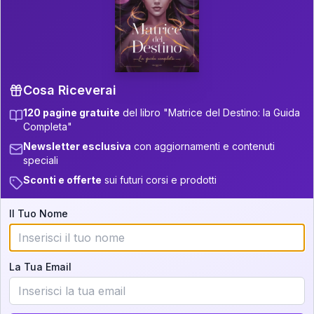
P.S. Interpretazione parziale
👇
gratuita
Scorri più in basso per vedere
un'interpretazione parziale gratuita della tua
Matrice! (o clicca qui!)
Cosa Riceverai
120 pagine gratuite
del libro "Matrice del Destino: la Guida
📚
Libro in Arrivo
Completa"
Iscriviti alla newsletter per ricevere
Newsletter esclusiva
con aggiornamenti e contenuti
aggiornamenti quando sarà disponibile.
speciali
Sconti e offerte
sui futuri corsi e prodotti
Il Tuo Nome
Cosa scoprirete nella vostra
interpretazione:
La Tua Email
💕
Come rafforzare la vostra unione