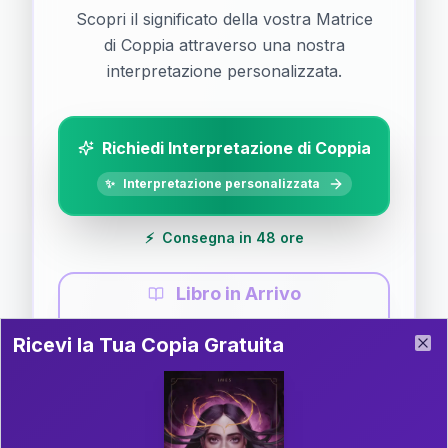
Scopri il significato della vostra Matrice
di Coppia attraverso una nostra
interpretazione personalizzata.
Richiedi Interpretazione di Coppia
✨
Interpretazione personalizzata
⚡
Consegna in 48 ore
Libro in Arrivo
Ricevi la Tua Copia Gratuita del Libro
📚
Guida completa di Coppia
Ricevi la Tua Copia Gratuita
Clo
Il libro è in fase di scrittura. Iscriviti alla newsletter
per ricevere aggiornamenti!