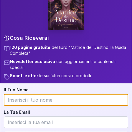
P.S. Interpretazione parziale
👇
gratuita
Scorri più in basso per vedere
un'interpretazione parziale gratuita della tua
Matrice! (o clicca qui!)
Cosa Riceverai
120 pagine gratuite
del libro "Matrice del Destino: la Guida
📚
Libro in Arrivo
Completa"
Iscriviti alla newsletter per ricevere
Newsletter esclusiva
con aggiornamenti e contenuti
aggiornamenti quando sarà disponibile.
speciali
Sconti e offerte
sui futuri corsi e prodotti
Il Tuo Nome
Cosa scoprirete nella vostra
interpretazione:
La Tua Email
💕
Come rafforzare la vostra unione