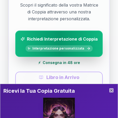
Scopri il significato della vostra Matrice
di Coppia attraverso una nostra
interpretazione personalizzata.
Richiedi Interpretazione di Coppia
✨
Interpretazione personalizzata
⚡
Consegna in 48 ore
Libro in Arrivo
Ricevi la Tua Copia Gratuita del Libro
📚
Guida completa di Coppia
Ricevi la Tua Copia Gratuita
Clo
Il libro è in fase di scrittura. Iscriviti alla newsletter
per ricevere aggiornamenti!