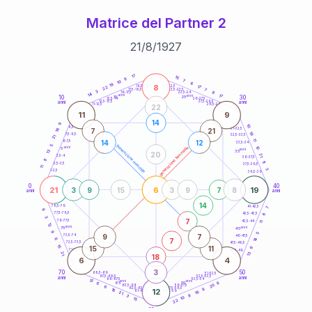
Matrice del Partner 2
21
/
8
/
1927
20
anni
17
15
9
7
10
6
19
8
21-22,5
17
18,5-19
22
7
22,5-23,5
17,5-18,5
3
8
16-17,5
23,5-24
14
anni
anni
17
10
30
15
25
26-27,5
13,5-14
12,5-13,5
27,5-28,5
anni
anni
11-12,5
28,5-29
22
11
9
14
9
10
8,5-9
31-32,5
16
7
21
19
7,5-8,5
32,5-33,5
21
11
14
12
6-7,5
33,5-34
5
generazione maschile
anni
10
generazione femminile
5
anni
13
35
20
21
3,5-4
36-37,5
8
11
2,5-3,5
37,5-38,5
11
3
1-2,5
38,5-39
0
40
21
6
19
3
9
15
3
9
7
8
anni
anni
14
78,5-79
41-42,5
7
6
77,5-78,5
6
42,5-43,5
3
7
76-77,5
43,5-44
11
12
anni
anni
75
45
9
5
9
7
73,5-74
46-47,5
14
7
6
72,5-73,5
47,5-48,5
15
15
11
9
71-72,5
48,5-49
21
13
18
6
4
3
70
50
68,5-69
51-52,5
67,5-68,5
52,5-53,5
anni
anni
66-67,5
53,5-54
12
anni
anni
6
65
55
6
20
63,5-64
56-57,5
6
62,5-63,5
57,5-58,5
9
18
12
61-62,5
16
58,5-59
21
8
3
10
15
22
60