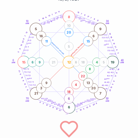
20
anni
11
15
21
7
7
6
13
8
21-22,5
17
18,5-19
4
7
22,5-23,5
17,5-18,5
18
8
16-17,5
23,5-24
5
anni
anni
17
10
30
15
25
26-27,5
13,5-14
12,5-13,5
27,5-28,5
anni
anni
11-12,5
28,5-29
10
5
9
20
12
10
8,5-9
31-32,5
16
6
7
19
7,5-8,5
32,5-33,5
9
11
11
15
6-7,5
33,5-34
20
generazione maschile
anni
10
generazione femminile
5
anni
35
10
5
21
3,5-4
36-37,5
8
11
2,5-3,5
37,5-38,5
5
3
1-2,5
38,5-39
0
40
15
12
19
6
9
21
6
18
4
5
anni
anni
8
10
78,5-79
41-42,5
21
77,5-78,5
9
42,5-43,5
6
22
76-77,5
17
43,5-44
15
anni
anni
75
45
9
8
9
13
73,5-74
46-47,5
4
12
5
72,5-73,5
47,5-48,5
3
3
20
15
71-72,5
48,5-49
22
6
18
21
7
6
70
50
68,5-69
51-52,5
67,5-68,5
52,5-53,5
anni
anni
66-67,5
53,5-54
6
anni
anni
9
65
55
3
20
63,5-64
56-57,5
12
62,5-63,5
57,5-58,5
6
9
6
61-62,5
58,5-59
13
6
5
15
19
21
7
60
anni