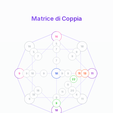
anni
Matrice di Coppia
16
5
16
18
7
5
9
7
9
7
9
18
11
9
18
9
9
9
11
13
22
11
18
20
11
18
4
9
9
11
9
18