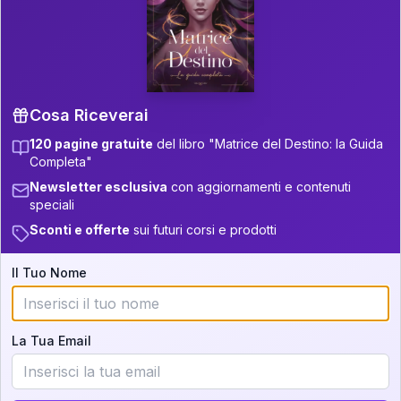
P.S. Interpretazione parziale
👇
gratuita
Scorri più in basso per vedere
un'interpretazione parziale gratuita della tua
Matrice! (o clicca qui!)
Cosa Riceverai
120 pagine gratuite
del libro "Matrice del Destino: la Guida
📚
Libro in Arrivo
Completa"
Iscriviti alla newsletter per ricevere
Newsletter esclusiva
con aggiornamenti e contenuti
aggiornamenti quando sarà disponibile.
speciali
Sconti e offerte
sui futuri corsi e prodotti
Il Tuo Nome
Cosa scoprirete nella vostra
interpretazione:
La Tua Email
💕
Come rafforzare la vostra unione