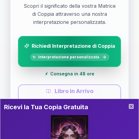
Scopri il significato della vostra Matrice
di Coppia attraverso una nostra
interpretazione personalizzata.
Richiedi Interpretazione di Coppia
✨
Interpretazione personalizzata
⚡
Consegna in 48 ore
Libro in Arrivo
Ricevi la Tua Copia Gratuita del Libro
📚
Guida completa di Coppia
Ricevi la Tua Copia Gratuita
Clo
Il libro è in fase di scrittura. Iscriviti alla newsletter
per ricevere aggiornamenti!