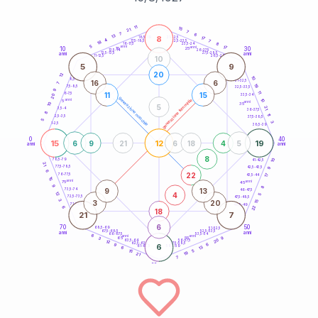
20
anni
11
15
21
7
7
6
13
8
21-22,5
17
18,5-19
4
7
22,5-23,5
17,5-18,5
18
8
16-17,5
23,5-24
5
anni
anni
17
10
30
15
25
26-27,5
13,5-14
12,5-13,5
27,5-28,5
anni
anni
11-12,5
28,5-29
10
5
9
20
12
10
8,5-9
31-32,5
16
6
7
19
7,5-8,5
32,5-33,5
9
11
11
15
6-7,5
33,5-34
20
generazione maschile
anni
10
generazione femminile
5
anni
35
10
5
21
3,5-4
36-37,5
8
11
2,5-3,5
37,5-38,5
5
3
1-2,5
38,5-39
0
40
15
12
19
6
9
21
6
18
4
5
anni
anni
8
10
78,5-79
41-42,5
21
77,5-78,5
9
42,5-43,5
6
22
76-77,5
17
43,5-44
15
anni
anni
75
45
9
8
9
13
73,5-74
46-47,5
4
12
5
72,5-73,5
47,5-48,5
3
3
20
15
71-72,5
48,5-49
22
6
18
21
7
6
70
50
68,5-69
51-52,5
67,5-68,5
52,5-53,5
anni
anni
66-67,5
53,5-54
6
anni
anni
9
65
55
3
20
63,5-64
56-57,5
12
62,5-63,5
57,5-58,5
6
9
6
61-62,5
58,5-59
13
6
5
15
19
21
7
60
anni