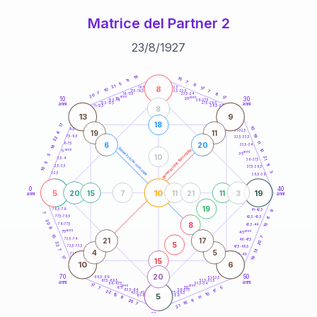
Matrice del Partner 2
23
/
8
/
1927
20
anni
19
15
11
7
5
6
21
8
21-22,5
17
18,5-19
10
7
22,5-23,5
17,5-18,5
7
8
16-17,5
23,5-24
20
anni
anni
17
10
30
15
25
26-27,5
13,5-14
12,5-13,5
27,5-28,5
anni
anni
11-12,5
28,5-29
8
13
9
18
17
10
8,5-9
31-32,5
19
11
4
19
7,5-8,5
22
32,5-33,5
11
6
20
6-7,5
33,5-34
18
generazione maschile
anni
10
generazione femminile
5
anni
35
10
5
21
3,5-4
36-37,5
5
11
2,5-3,5
37,5-38,5
10
3
1-2,5
38,5-39
0
40
5
10
19
20
15
7
11
21
11
3
anni
anni
19
9
78,5-79
41-42,5
7
77,5-78,5
8
42,5-43,5
20
8
76-77,5
15
43,5-44
8
anni
anni
75
45
15
7
21
17
73,5-74
46-47,5
20
5
22
72,5-73,5
47,5-48,5
7
13
4
5
71-72,5
48,5-49
19
17
15
10
6
20
70
50
68,5-69
51-52,5
67,5-68,5
52,5-53,5
anni
anni
66-67,5
53,5-54
17
anni
anni
65
55
5
7
17
63,5-64
56-57,5
22
62,5-63,5
57,5-58,5
10
15
5
61-62,5
58,5-59
11
8
9
20
16
7
21
60