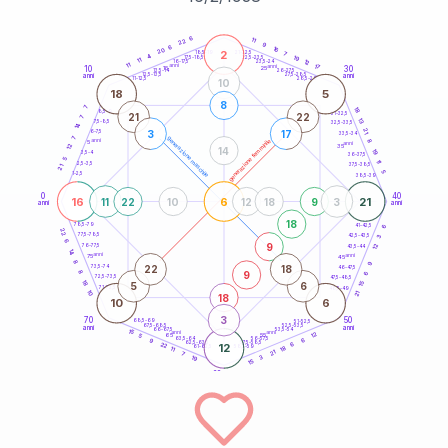
20
anni
6
11
22
9
6
16
20
2
21-22,5
7
18,5-19
4
19
22,5-23,5
17,5-18,5
11
12
16-17,5
23,5-24
11
anni
anni
17
10
30
15
25
26-27,5
13,5-14
12,5-13,5
27,5-28,5
anni
anni
11-12,5
28,5-29
10
18
5
8
7
18
8,5-9
31-32,5
21
22
7
13
7,5-8,5
32,5-33,5
14
21
3
17
6-7,5
33,5-34
7
generazione maschile
anni
8
generazione femminile
5
anni
12
35
14
19
3,5-4
36-37,5
5
11
2,5-3,5
37,5-38,5
21
5
1-2,5
38,5-39
0
40
16
6
21
11
22
10
12
18
9
3
anni
anni
18
6
78,5-79
41-42,5
22
77,5-78,5
42,5-43,5
3
6
9
12
76-77,5
43,5-44
14
anni
anni
75
45
8
9
22
18
73,5-74
46-47,5
9
8
6
72,5-73,5
47,5-48,5
18
5
6
15
71-72,5
48,5-49
10
21
18
10
6
3
70
50
68,5-69
51-52,5
67,5-68,5
52,5-53,5
anni
anni
66-67,5
53,5-54
15
anni
anni
12
65
55
5
6
63,5-64
56-57,5
9
62,5-63,5
57,5-58,5
6
22
12
61-62,5
18
58,5-59
11
21
7
3
19
15
60
anni