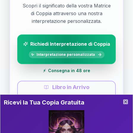
Scopri il significato della vostra Matrice
di Coppia attraverso una nostra
interpretazione personalizzata.
Richiedi Interpretazione di Coppia
✨
Interpretazione personalizzata
⚡
Consegna in 48 ore
Libro in Arrivo
Ricevi la Tua Copia Gratuita del Libro
📚
Guida completa di Coppia
Ricevi la Tua Copia Gratuita
Clo
Il libro è in fase di scrittura. Iscriviti alla newsletter
per ricevere aggiornamenti!