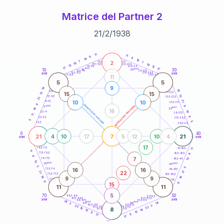
Matrice del Partner 2
21
/
2
/
1938
20
anni
11
11
9
9
16
16
2
7
21-22,5
7
18,5-19
19
19
22,5-23,5
17,5-18,5
12
12
16-17,5
23,5-24
17
anni
anni
17
10
30
15
25
26-27,5
13,5-14
12,5-13,5
27,5-28,5
anni
anni
11-12,5
28,5-29
11
5
5
9
18
18
8,5-9
31-32,5
15
15
13
13
7,5-8,5
32,5-33,5
21
21
10
10
6-7,5
33,5-34
8
generazione maschile
anni
8
generazione femminile
5
anni
19
35
16
19
3,5-4
36-37,5
11
11
2,5-3,5
37,5-38,5
5
5
1-2,5
38,5-39
0
40
21
7
21
4
10
17
5
12
10
4
anni
anni
17
78,5-79
11
41-42,5
11
77,5-78,5
8
42,5-43,5
8
7
13
76-77,5
43,5-44
13
anni
anni
75
45
5
5
16
16
73,5-74
46-47,5
21
22
21
72,5-73,5
47,5-48,5
16
16
9
9
71-72,5
48,5-49
9
9
15
11
11
5
70
50
68,5-69
51-52,5
67,5-68,5
52,5-53,5
anni
anni
66-67,5
53,5-54
14
anni
anni
14
65
55
3
63,5-64
56-57,5
3
22
22
62,5-63,5
57,5-58,5
19
8
61-62,5
19
58,5-59
10
10
9
9
17
17
60