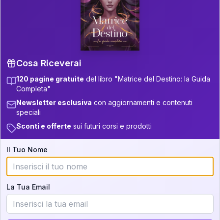
P.S. Interpretazione parziale
👇
gratuita
Scorri più in basso per vedere
un'interpretazione parziale gratuita della tua
Matrice! (o clicca qui!)
Cosa Riceverai
120 pagine gratuite
del libro "Matrice del Destino: la Guida
📚
Libro in Arrivo
Completa"
Iscriviti alla newsletter per ricevere
Newsletter esclusiva
con aggiornamenti e contenuti
aggiornamenti quando sarà disponibile.
speciali
Sconti e offerte
sui futuri corsi e prodotti
Il Tuo Nome
Cosa scoprirete nella vostra
interpretazione:
La Tua Email
💕
Come rafforzare la vostra unione