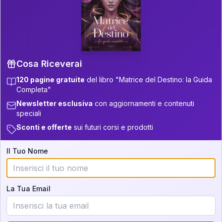
P.S. Interpretazione parziale
👇
gratuita
Scorri più in basso per vedere
un'interpretazione parziale gratuita della tua
Matrice! (o clicca qui!)
Cosa Riceverai
120 pagine gratuite
del libro "Matrice del Destino: la Guida
📚
Libro in Arrivo
Completa"
Iscriviti alla newsletter per ricevere
Newsletter esclusiva
con aggiornamenti e contenuti
aggiornamenti quando sarà disponibile.
speciali
Sconti e offerte
sui futuri corsi e prodotti
Il Tuo Nome
Cosa scoprirete nella vostra
interpretazione:
La Tua Email
💕
Come rafforzare la vostra unione