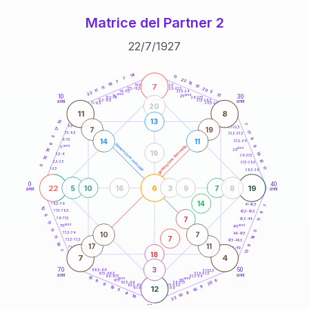
Matrice del Partner 2
22
/
7
/
1927
20
anni
14
11
7
22
7
10
18
7
21-22,5
15
18,5-19
11
20
22,5-23,5
17,5-18,5
11
5
16-17,5
23,5-24
22
anni
anni
13
10
30
15
25
26-27,5
13,5-14
12,5-13,5
27,5-28,5
anni
anni
11-12,5
28,5-29
20
11
8
13
10
7
8,5-9
31-32,5
7
19
17
17
7,5-8,5
32,5-33,5
5
8
14
11
6-7,5
33,5-34
6
generazione maschile
anni
9
generazione femminile
5
anni
16
35
19
19
3,5-4
36-37,5
10
10
2,5-3,5
37,5-38,5
5
11
1-2,5
38,5-39
0
40
22
6
19
5
10
16
3
9
7
8
anni
anni
14
78,5-79
41-42,5
7
10
77,5-78,5
6
42,5-43,5
6
7
76-77,5
43,5-44
11
17
anni
anni
75
45
11
5
10
7
73,5-74
46-47,5
14
7
11
72,5-73,5
47,5-48,5
18
17
11
9
71-72,5
48,5-49
7
13
18
7
4
3
70
50
68,5-69
51-52,5
67,5-68,5
52,5-53,5
anni
anni
66-67,5
53,5-54
15
anni
anni
6
65
55
8
20
63,5-64
56-57,5
9
62,5-63,5
57,5-58,5
9
19
12
61-62,5
16
58,5-59
5
8
4
10
16
22
60