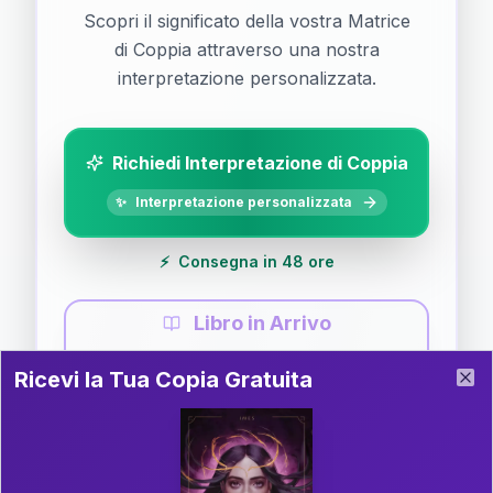
Scopri il significato della vostra Matrice
di Coppia attraverso una nostra
interpretazione personalizzata.
Richiedi Interpretazione di Coppia
✨
Interpretazione personalizzata
⚡
Consegna in 48 ore
Libro in Arrivo
Ricevi la Tua Copia Gratuita del Libro
📚
Guida completa di Coppia
Ricevi la Tua Copia Gratuita
Clo
Il libro è in fase di scrittura. Iscriviti alla newsletter
per ricevere aggiornamenti!