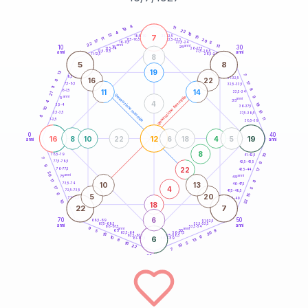
20
anni
8
11
19
22
4
10
12
7
21-22,5
15
18,5-19
11
20
22,5-23,5
17,5-18,5
17
5
16-17,5
23,5-24
22
anni
anni
13
10
30
15
25
26-27,5
13,5-14
12,5-13,5
27,5-28,5
anni
anni
11-12,5
28,5-29
8
5
8
19
13
7
8,5-9
31-32,5
16
22
8
17
7,5-8,5
32,5-33,5
11
8
11
14
6-7,5
33,5-34
21
generazione maschile
anni
9
generazione femminile
5
anni
35
4
4
19
3,5-4
36-37,5
10
10
2,5-3,5
37,5-38,5
8
11
1-2,5
38,5-39
0
40
16
12
19
8
10
22
6
18
4
5
anni
anni
8
10
78,5-79
41-42,5
7
77,5-78,5
9
42,5-43,5
9
22
76-77,5
17
43,5-44
20
anni
anni
75
45
11
8
10
13
73,5-74
46-47,5
4
17
5
72,5-73,5
47,5-48,5
6
5
20
15
71-72,5
48,5-49
22
10
18
22
7
6
70
50
68,5-69
51-52,5
67,5-68,5
52,5-53,5
anni
anni
66-67,5
53,5-54
9
anni
anni
9
65
55
5
20
63,5-64
56-57,5
15
62,5-63,5
57,5-58,5
6
10
6
61-62,5
58,5-59
13
8
5
16
19
22
7
60
anni