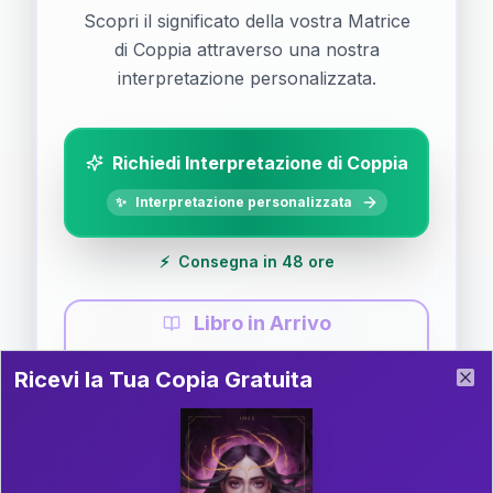
Scopri il significato della vostra Matrice
di Coppia attraverso una nostra
interpretazione personalizzata.
Richiedi Interpretazione di Coppia
✨
Interpretazione personalizzata
⚡
Consegna in 48 ore
Libro in Arrivo
Ricevi la Tua Copia Gratuita del Libro
📚
Guida completa di Coppia
Ricevi la Tua Copia Gratuita
Clo
Il libro è in fase di scrittura. Iscriviti alla newsletter
per ricevere aggiornamenti!