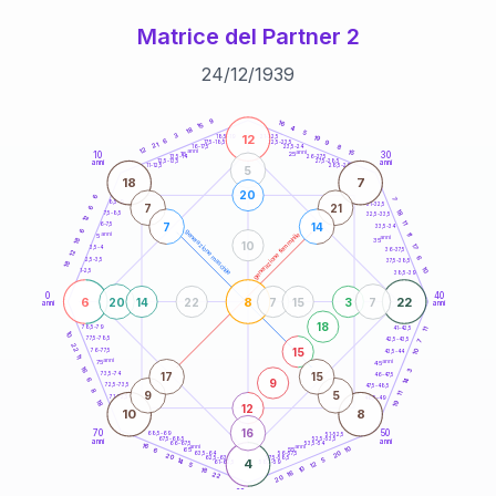
Matrice del Partner 2
24
/
12
/
1939
20
anni
9
16
15
4
18
5
12
3
21-22,5
19
18,5-19
6
9
22,5-23,5
17,5-18,5
21
8
16-17,5
23,5-24
12
anni
anni
15
10
30
15
25
26-27,5
13,5-14
12,5-13,5
27,5-28,5
anni
anni
11-12,5
28,5-29
5
18
7
20
6
7
8,5-9
31-32,5
7
21
6
18
7,5-8,5
32,5-33,5
12
11
7
14
6-7,5
33,5-34
6
generazione maschile
anni
11
generazione femminile
5
anni
18
35
10
17
3,5-4
36-37,5
12
6
2,5-3,5
37,5-38,5
18
10
1-2,5
38,5-39
0
40
6
8
22
20
14
22
7
15
3
7
anni
anni
18
78,5-79
11
41-42,5
10
77,5-78,5
42,5-43,5
7
22
15
76-77,5
10
43,5-44
11
anni
anni
75
45
16
3
17
15
73,5-74
46-47,5
14
9
6
72,5-73,5
47,5-48,5
8
9
5
11
71-72,5
48,5-49
19
18
12
10
8
16
70
50
68,5-69
51-52,5
67,5-68,5
52,5-53,5
anni
anni
66-67,5
53,5-54
16
anni
anni
10
65
55
6
20
63,5-64
56-57,5
20
62,5-63,5
57,5-58,5
14
4
5
61-62,5
58,5-59
12
5
10
18
16
22
20
60