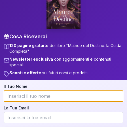
P.S. Interpretazione parziale
👇
gratuita
Scorri più in basso per vedere
un'interpretazione parziale gratuita della tua
Matrice! (o clicca qui!)
Cosa Riceverai
120 pagine gratuite
del libro "Matrice del Destino: la Guida
📚
Libro in Arrivo
Completa"
Iscriviti alla newsletter per ricevere
Newsletter esclusiva
con aggiornamenti e contenuti
aggiornamenti quando sarà disponibile.
speciali
Sconti e offerte
sui futuri corsi e prodotti
Il Tuo Nome
Cosa scoprirete nella vostra
interpretazione:
La Tua Email
💕
Come rafforzare la vostra unione