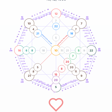
20
anni
19
16
7
4
11
5
22
12
21-22,5
19
18,5-19
9
9
22,5-23,5
17,5-18,5
5
8
16-17,5
23,5-24
15
anni
anni
15
10
30
15
25
26-27,5
13,5-14
12,5-13,5
27,5-28,5
anni
anni
11-12,5
28,5-29
7
10
7
22
10
7
8,5-9
31-32,5
18
4
7
18
7,5-8,5
32,5-33,5
8
11
21
18
6-7,5
33,5-34
8
generazione maschile
anni
11
generazione femminile
5
anni
14
35
5
17
3,5-4
36-37,5
6
6
2,5-3,5
22
37,5-38,5
10
1-2,5
38,5-39
0
40
16
10
22
6
8
18
11
21
5
9
anni
anni
7
78,5-79
3
41-42,5
6
77,5-78,5
8
42,5-43,5
8
20
12
76-77,5
43,5-44
18
anni
anni
75
45
10
4
5
20
73,5-74
46-47,5
8
14
17
72,5-73,5
47,5-48,5
4
13
8
11
71-72,5
48,5-49
22
7
15
21
9
20
70
50
68,5-69
51-52,5
67,5-68,5
52,5-53,5
anni
anni
66-67,5
53,5-54
5
anni
anni
14
65
55
11
63,5-64
56-57,5
5
19
19
62,5-63,5
57,5-58,5
8
5
61-62,5
58,5-59
14
21
6
13
19
18
6
60
anni