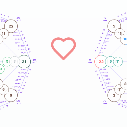
17
14
11
9
16
4
30
10
5
1
5-28,5
12,5-1
anni
anni
28,5-29
11-12,5
22
5
19
6
8,5-9
31-32,5
11
15
14
11
7,5-8,5
32,5-33,5
5
18
1
6-7,5
33,5-34
9
anni
7
5
anni
35
13
17
3,5-4
36-37,5
4
10
2,5-3,5
37,5-38,5
8
4
1-2,5
38,5-39
40
0
21
22
9
3
6
11
anni
anni
8
78,5-79
41-42,5
6
6
77,5-78,5
42,5-43,5
3
11
12
76-77,5
43,5-44
18
anni
anni
75
45
7
9
8
73,5-74
46-47,5
17
6
72,5-73,5
47,5-48,5
10
15
6
11
71-72,5
48,5-49
13
21
6
3
50
70
68,5-69
51-52,5
67,5
-53,5
anni
anni
4
17
12
14
6
7
6