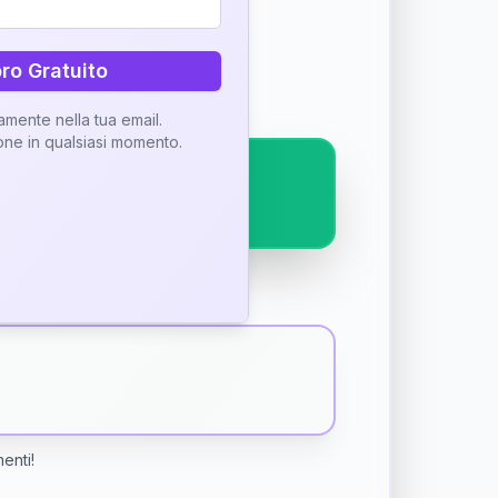
ostra interpretazione
bro Gratuito
tamente nella tua email.
ione in qualsiasi momento.
menti!