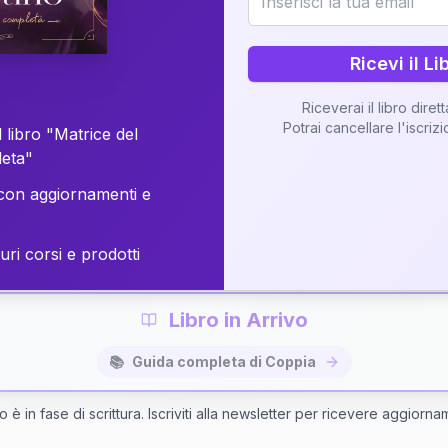
o della vostra Matrice di Coppia attraverso una n
personalizzata.
Ricevi il Li
Riceverai il libro diret
Potrai cancellare l'iscriz
 libro "Matrice del
Richiedi Interpretazione di Coppia
leta"
on aggiornamenti e
✨
Interpretazione personalizzata
⚡
Consegna in 48 ore
uri corsi e prodotti
Libro in Arrivo
📚
Guida completa di Coppia
bro è in fase di scrittura. Iscriviti alla newsletter per ricevere aggiorna