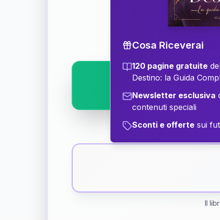
Scopri il significat
Cosa Riceverai
120 pagine gratuite
del
Destino: la Guida Comp
Newsletter esclusiva
c
contenuti speciali
Sconti e offerte
sui fut
Il li