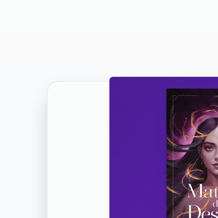
Ricevi la Tua Copia Gratuit
Unisciti
Vuoi co