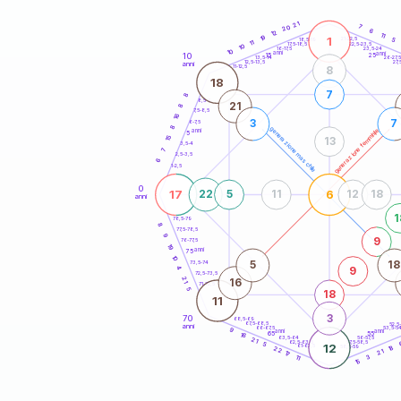
20
anni
21
7
20
6
12
11
19
1
21-22,5
5
18,5-19
11
22,5-23,5
17,5-18,5
10
16-17,5
23,5-24
10
anni
anni
10
15
25
26-27,
13,5-14
12,5-13,5
27,
anni
11-12,5
8
18
7
8
8,5-9
21
8
7,5-8,5
16
3
7
6-7,5
8
generazione maschile
generazione femminile
anni
5
15
13
3,5-4
7
2,5-3,5
6
1-2,5
0
17
6
22
5
11
12
18
anni
1
78,5-79
8
77,5-78,5
9
9
76-77,5
19
anni
75
10
5
18
73,5-74
9
4
72,5-73,5
21
16
71-72,5
5
18
11
3
70
68,5-69
67,5-68,5
52,5
anni
66-67,5
53,5-5
9
anni
anni
65
55
16
63,5-64
56-57,5
21
62,5-63,5
57,5-58,5
5
12
61-62,5
58,5-59
18
22
21
17
11
3
15
60
anni