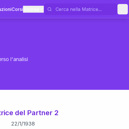
azioni
Corsi
Risorse
rso l'analisi
rice del Partner 2
22
/
1
/
1938