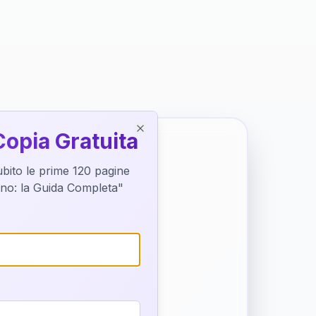
Copia Gratuita
Close
subito le prime 120 pagine
tino: la Guida Completa"
o destino
trice di