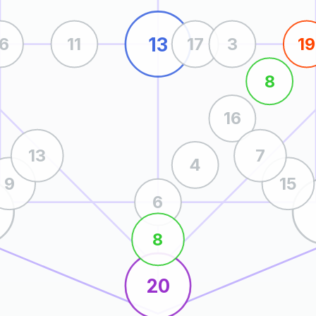
13
16
11
17
3
19
8
16
13
7
4
9
15
6
8
20