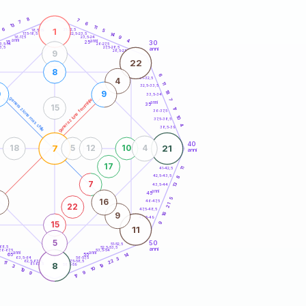
20
anni
8
7
7
6
13
11
1
6
21-22,5
5
18,5-19
14
22,5-23,5
17,5-18,5
9
16-17,5
23,5-24
anni
anni
4
30
15
25
26-27,5
3,5-14
3,5
27,5-28,5
anni
28,5-29
9
22
8
6
31-32,5
4
11
32,5-33,5
18
0
9
33,5-34
generazione maschile
generazione femminile
7
anni
35
15
17
36-37,5
10
37,5-38,5
4
38,5-39
40
7
21
18
5
12
10
4
anni
17
41-42,5
11
42,5-43,5
8
7
13
43,5-44
anni
45
5
16
46-47,5
21
22
47,5-48,5
16
9
48,5-49
15
9
11
5
50
51-52,5
-68,5
52,5-53,5
anni
66-67,5
53,5-54
anni
anni
14
65
55
63,5-64
56-57,5
3
22
62,5-63,5
57,5-58,5
11
8
61-62,5
58,5-59
19
3
10
19
9
9
17
60
anni