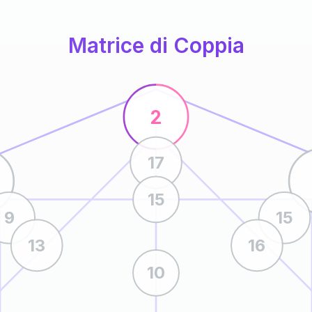
Matrice di Coppia
2
17
15
9
15
13
16
10