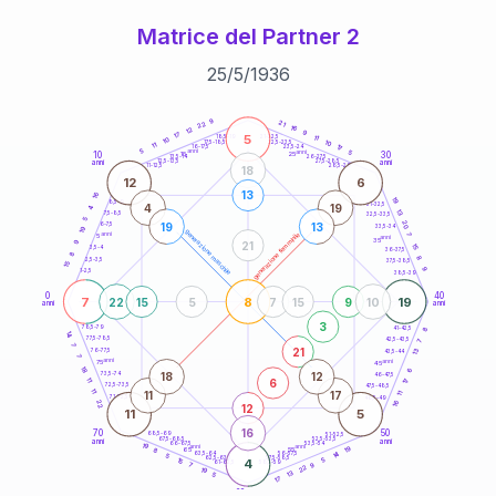
Matrice del Partner 2
25
/
5
/
1936
20
anni
9
21
22
16
12
9
17
5
21-22,5
11
18,5-19
10
10
22,5-23,5
17,5-18,5
11
17
16-17,5
23,5-24
5
anni
anni
5
10
30
15
25
26-27,5
13,5-14
12,5-13,5
27,5-28,5
anni
anni
11-12,5
28,5-29
18
12
6
13
16
19
8,5-9
31-32,5
4
19
4
13
7,5-8,5
32,5-33,5
5
20
19
13
6-7,5
33,5-34
19
generazione maschile
anni
7
generazione femminile
5
anni
35
9
21
15
3,5-4
36-37,5
8
8
2,5-3,5
37,5-38,5
15
9
1-2,5
38,5-39
0
40
7
8
19
22
15
5
7
15
9
10
anni
anni
3
8
78,5-79
41-42,5
14
77,5-78,5
42,5-43,5
7
7
21
13
76-77,5
43,5-44
7
anni
anni
75
45
18
6
18
12
73,5-74
46-47,5
6
11
17
72,5-73,5
47,5-48,5
11
11
17
11
71-72,5
48,5-49
16
22
12
11
5
16
70
50
68,5-69
51-52,5
67,5-68,5
52,5-53,5
anni
anni
66-67,5
53,5-54
19
anni
anni
19
65
55
8
14
63,5-64
56-57,5
5
62,5-63,5
57,5-58,5
15
4
5
61-62,5
58,5-59
9
7
22
19
13
5
17
60