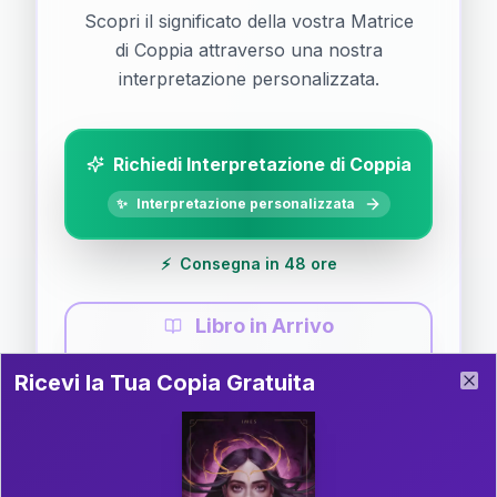
Scopri il significato della vostra Matrice
di Coppia attraverso una nostra
interpretazione personalizzata.
Richiedi Interpretazione di Coppia
✨
Interpretazione personalizzata
⚡
Consegna in 48 ore
Libro in Arrivo
Ricevi la Tua Copia Gratuita del Libro
📚
Guida completa di Coppia
Ricevi la Tua Copia Gratuita
Clo
Il libro è in fase di scrittura. Iscriviti alla newsletter
per ricevere aggiornamenti!