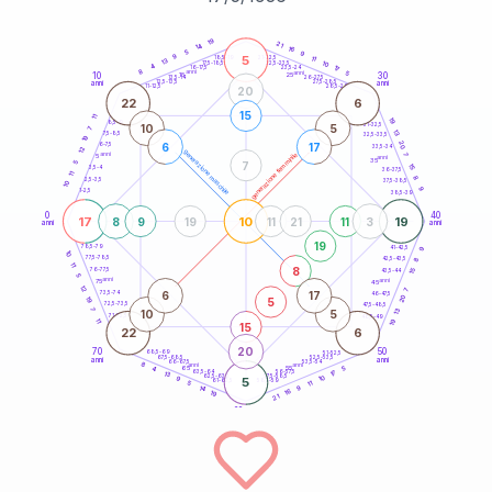
20
anni
19
21
14
16
5
9
9
5
21-22,5
11
18,5-19
13
10
22,5-23,5
17,5-18,5
4
17
16-17,5
23,5-24
8
anni
anni
5
10
30
15
25
26-27,5
13,5-14
12,5-13,5
27,5-28,5
anni
anni
11-12,5
28,5-29
20
22
6
15
11
19
8,5-9
31-32,5
10
5
7
13
7,5-8,5
32,5-33,5
19
20
6
17
6-7,5
33,5-34
12
generazione maschile
anni
7
generazione femminile
5
anni
35
7
5
15
3,5-4
36-37,5
11
8
2,5-3,5
37,5-38,5
10
9
1-2,5
38,5-39
0
40
17
10
19
8
9
19
11
21
11
3
anni
anni
19
9
78,5-79
41-42,5
10
77,5-78,5
8
42,5-43,5
11
8
76-77,5
15
43,5-44
5
anni
anni
75
45
12
7
6
17
73,5-74
46-47,5
20
5
19
72,5-73,5
47,5-48,5
7
13
10
5
71-72,5
48,5-49
19
11
15
22
6
20
70
50
68,5-69
51-52,5
67,5-68,5
52,5-53,5
anni
anni
66-67,5
53,5-54
8
anni
anni
65
55
5
4
17
63,5-64
56-57,5
13
62,5-63,5
57,5-58,5
10
9
5
61-62,5
58,5-59
11
5
9
14
16
19
21
60
anni