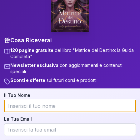
P.S. Interpretazione parziale
👇
gratuita
Scorri più in basso per vedere
un'interpretazione parziale gratuita della tua
Matrice! (o clicca qui!)
Cosa Riceverai
120 pagine gratuite
del libro "Matrice del Destino: la Guida
📚
Libro in Arrivo
Completa"
Iscriviti alla newsletter per ricevere
Newsletter esclusiva
con aggiornamenti e contenuti
aggiornamenti quando sarà disponibile.
speciali
Sconti e offerte
sui futuri corsi e prodotti
Il Tuo Nome
Cosa scoprirete nella vostra
interpretazione:
La Tua Email
💕
Come rafforzare la vostra unione