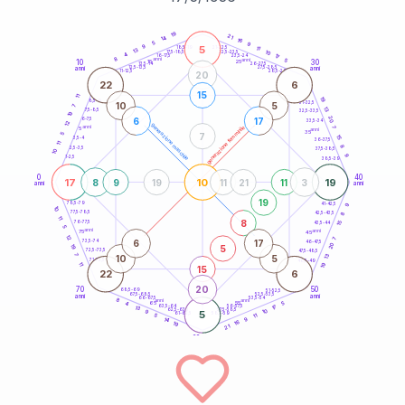
20
anni
19
21
14
16
5
9
9
5
21-22,5
11
18,5-19
13
10
22,5-23,5
17,5-18,5
4
17
16-17,5
23,5-24
8
anni
anni
5
10
30
15
25
26-27,5
13,5-14
12,5-13,5
27,5-28,5
anni
anni
11-12,5
28,5-29
20
22
6
15
11
19
8,5-9
31-32,5
10
5
7
13
7,5-8,5
32,5-33,5
19
20
6
17
6-7,5
33,5-34
12
generazione maschile
anni
7
generazione femminile
5
anni
35
7
5
15
3,5-4
36-37,5
11
8
2,5-3,5
37,5-38,5
10
9
1-2,5
38,5-39
0
40
17
10
19
8
9
19
11
21
11
3
anni
anni
19
9
78,5-79
41-42,5
10
77,5-78,5
8
42,5-43,5
11
8
76-77,5
15
43,5-44
5
anni
anni
75
45
12
7
6
17
73,5-74
46-47,5
20
5
19
72,5-73,5
47,5-48,5
7
13
10
5
71-72,5
48,5-49
19
11
15
22
6
20
70
50
68,5-69
51-52,5
67,5-68,5
52,5-53,5
anni
anni
66-67,5
53,5-54
8
anni
anni
65
55
5
4
17
63,5-64
56-57,5
13
62,5-63,5
57,5-58,5
10
9
5
61-62,5
58,5-59
11
5
9
14
16
19
21
60
anni