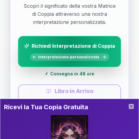
Scopri il significato della vostra Matrice
di Coppia attraverso una nostra
interpretazione personalizzata.
Richiedi Interpretazione di Coppia
✨
Interpretazione personalizzata
⚡
Consegna in 48 ore
Libro in Arrivo
Ricevi la Tua Copia Gratuita del Libro
📚
Guida completa di Coppia
Ricevi la Tua Copia Gratuita
Clo
Il libro è in fase di scrittura. Iscriviti alla newsletter
per ricevere aggiornamenti!