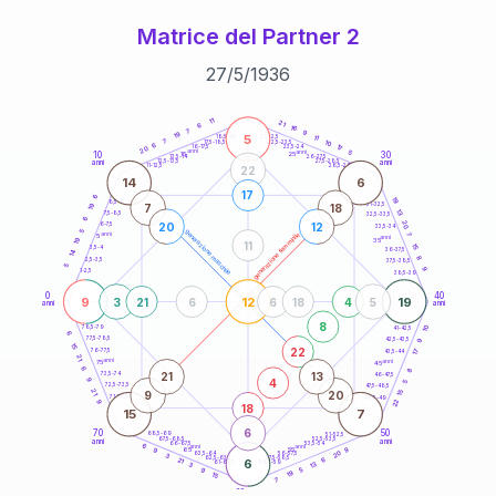
Matrice del Partner 2
27
/
5
/
1936
20
anni
11
21
6
16
7
9
19
5
21-22,5
11
18,5-19
7
10
22,5-23,5
17,5-18,5
6
17
16-17,5
23,5-24
20
anni
anni
5
10
30
15
25
26-27,5
13,5-14
12,5-13,5
27,5-28,5
anni
anni
11-12,5
28,5-29
22
14
6
17
6
19
8,5-9
31-32,5
19
7
18
13
7,5-8,5
32,5-33,5
6
20
20
12
6-7,5
33,5-34
5
generazione maschile
anni
7
generazione femminile
5
anni
19
35
11
15
3,5-4
36-37,5
14
8
2,5-3,5
37,5-38,5
5
9
1-2,5
38,5-39
0
40
9
12
19
3
21
6
6
18
4
5
anni
anni
8
10
78,5-79
41-42,5
6
77,5-78,5
9
42,5-43,5
15
22
76-77,5
17
43,5-44
21
anni
anni
75
45
6
8
21
13
73,5-74
46-47,5
4
9
5
72,5-73,5
47,5-48,5
21
9
20
15
71-72,5
48,5-49
22
9
18
15
7
6
70
50
68,5-69
51-52,5
67,5-68,5
52,5-53,5
anni
anni
66-67,5
53,5-54
6
anni
anni
9
65
55
9
20
63,5-64
56-57,5
3
62,5-63,5
57,5-58,5
6
21
6
61-62,5
58,5-59
13
3
5
9
19
15
7
60