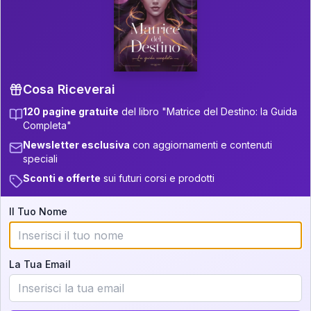
P.S. Interpretazione parziale
👇
gratuita
Scorri più in basso per vedere
un'interpretazione parziale gratuita della tua
Matrice! (o clicca qui!)
Cosa Riceverai
120 pagine gratuite
del libro "Matrice del Destino: la Guida
📚
Libro in Arrivo
Completa"
Iscriviti alla newsletter per ricevere
Newsletter esclusiva
con aggiornamenti e contenuti
aggiornamenti quando sarà disponibile.
speciali
Sconti e offerte
sui futuri corsi e prodotti
Il Tuo Nome
Cosa scoprirete nella vostra
interpretazione:
La Tua Email
💕
Come rafforzare la vostra unione