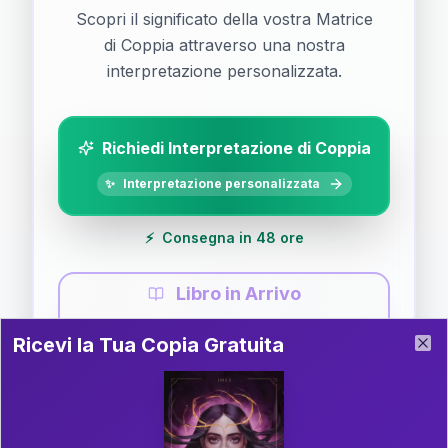
Scopri il significato della vostra Matrice
di Coppia attraverso una nostra
interpretazione personalizzata.
Richiedi Interpretazione di Coppia
✨
Interpretazione personalizzata
⚡
Consegna in 48 ore
Libro in Arrivo
Ricevi la Tua Copia Gratuita del Libro
📚
Guida completa di Coppia
Ricevi la Tua Copia Gratuita
Clo
Il libro è in fase di scrittura. Iscriviti alla newsletter
per ricevere aggiornamenti!