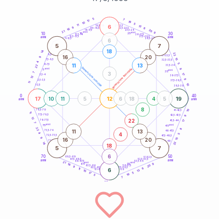
20
anni
5
7
17
19
10
5
6
11
21-22,5
13
18,5-19
9
6
22,5-23,5
17,5-18,5
16
20
16-17,5
23,5-24
21
anni
anni
9
10
30
15
25
26-27,5
13,5-14
12,5-13,5
27,5-28,5
anni
anni
11-12,5
28,5-29
6
5
7
18
14
22
8,5-9
31-32,5
16
20
9
15
7,5-8,5
32,5-33,5
4
5
11
13
6-7,5
22
33,5-34
generazione maschile
anni
8
generazione femminile
5
anni
35
3
7
17
3,5-4
36-37,5
12
9
2,5-3,5
37,5-38,5
11
10
1-2,5
38,5-39
0
40
17
12
19
10
11
5
6
18
4
5
anni
anni
8
10
78,5-79
41-42,5
11
77,5-78,5
9
42,5-43,5
12
22
76-77,5
17
43,5-44
7
anni
anni
75
45
22
8
11
13
73,5-74
46-47,5
4
4
5
72,5-73,5
47,5-48,5
9
16
20
15
71-72,5
48,5-49
22
14
18
5
7
6
70
50
68,5-69
51-52,5
67,5-68,5
52,5-53,5
anni
anni
66-67,5
53,5-54
21
anni
anni
9
65
55
16
20
63,5-64
56-57,5
9
62,5-63,5
57,5-58,5
6
11
6
61-62,5
58,5-59
13
10
5
17
19
5
7
60
anni