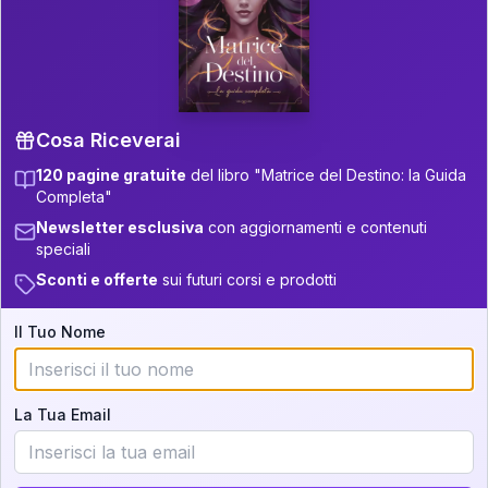
P.S. Interpretazione parziale
👇
gratuita
Scorri più in basso per vedere
un'interpretazione parziale gratuita della tua
Matrice! (o clicca qui!)
Cosa Riceverai
120 pagine gratuite
del libro "Matrice del Destino: la Guida
📚
Libro in Arrivo
Completa"
Iscriviti alla newsletter per ricevere
Newsletter esclusiva
con aggiornamenti e contenuti
aggiornamenti quando sarà disponibile.
speciali
Sconti e offerte
sui futuri corsi e prodotti
Il Tuo Nome
Cosa scoprirete nella vostra
interpretazione:
La Tua Email
💕
Come rafforzare la vostra unione