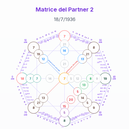
Matrice del Partner 2
18
/
7
/
1936
20
anni
10
11
21
22
8
10
14
7
21-22,5
15
18,5-19
8
20
22,5-23,5
17,5-18,5
21
5
16-17,5
23,5-24
10
anni
anni
13
10
30
15
25
26-27,5
13,5-14
12,5-13,5
27,5-28,5
anni
anni
11-12,5
28,5-29
21
7
8
14
21
7
8,5-9
31-32,5
19
21
14
17
7,5-8,5
32,5-33,5
21
8
12
13
6-7,5
33,5-34
7
generazione maschile
anni
9
generazione femminile
5
anni
14
35
21
19
3,5-4
36-37,5
7
10
2,5-3,5
37,5-38,5
7
11
1-2,5
38,5-39
0
40
18
7
19
7
7
14
5
12
8
9
anni
anni
13
78,5-79
3
41-42,5
8
77,5-78,5
42,5-43,5
11
8
5
21
76-77,5
43,5-44
16
anni
anni
75
45
8
10
13
14
73,5-74
46-47,5
20
6
11
72,5-73,5
47,5-48,5
19
16
21
5
71-72,5
48,5-49
6
10
15
8
9
5
70
50
68,5-69
51-52,5
67,5-68,5
52,5-53,5
anni
anni
66-67,5
53,5-54
14
anni
anni
17
65
55
6
8
63,5-64
56-57,5
22
62,5-63,5
57,5-58,5
16
8
7
61-62,5
58,5-59
17
22
6
6
14
7
15
60