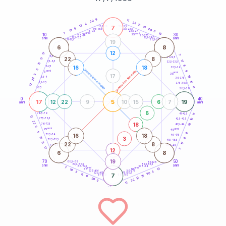
20
anni
9
11
20
22
6
10
13
7
21-22,5
15
18,5-19
5
20
22,5-23,5
17,5-18,5
19
5
16-17,5
23,5-24
7
anni
anni
13
10
30
15
25
26-27,5
13,5-14
12,5-13,5
27,5-28,5
anni
anni
11-12,5
28,5-29
19
6
8
12
17
7
8,5-9
31-32,5
22
8
11
17
7,5-8,5
32,5-33,5
16
8
16
18
6-7,5
33,5-34
5
generazione maschile
anni
9
generazione femminile
5
anni
35
9
17
19
3,5-4
22
36-37,5
10
2,5-3,5
37,5-38,5
12
11
1-2,5
38,5-39
0
40
17
5
19
12
22
9
10
15
6
7
anni
anni
6
78,5-79
11
41-42,5
12
77,5-78,5
10
42,5-43,5
22
18
19
76-77,5
43,5-44
9
anni
anni
75
45
5
9
16
18
73,5-74
46-47,5
3
16
8
72,5-73,5
47,5-48,5
11
22
8
17
71-72,5
48,5-49
17
12
7
6
8
19
70
50
68,5-69
51-52,5
67,5-68,5
52,5-53,5
anni
anni
66-67,5
53,5-54
7
anni
anni
13
65
55
19
63,5-64
56-57,5
5
5
20
62,5-63,5
57,5-58,5
13
7
61-62,5
58,5-59
15
6
10
20
22
9
11
60
anni