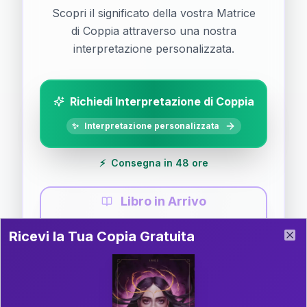
Scopri il significato della vostra Matrice
di Coppia attraverso una nostra
interpretazione personalizzata.
Richiedi Interpretazione di Coppia
✨
Interpretazione personalizzata
⚡
Consegna in 48 ore
Libro in Arrivo
Ricevi la Tua Copia Gratuita del Libro
📚
Guida completa di Coppia
Ricevi la Tua Copia Gratuita
Clo
Il libro è in fase di scrittura. Iscriviti alla newsletter
per ricevere aggiornamenti!