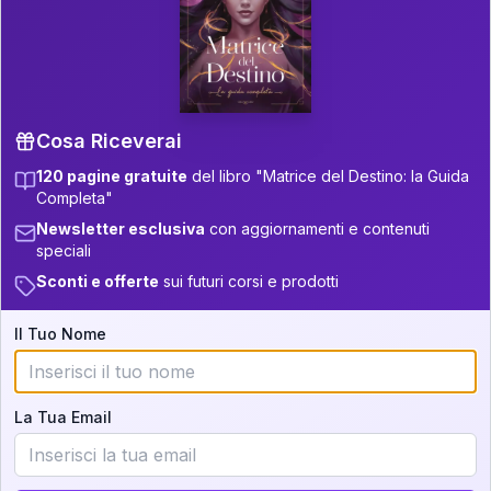
P.S. Interpretazione parziale
👇
gratuita
Scorri più in basso per vedere
un'interpretazione parziale gratuita della tua
Matrice! (o clicca qui!)
Cosa Riceverai
120 pagine gratuite
del libro "Matrice del Destino: la Guida
📚
Libro in Arrivo
Completa"
Iscriviti alla newsletter per ricevere
Newsletter esclusiva
con aggiornamenti e contenuti
aggiornamenti quando sarà disponibile.
speciali
Sconti e offerte
sui futuri corsi e prodotti
Il Tuo Nome
Cosa scoprirete nella vostra
interpretazione:
La Tua Email
💕
Come rafforzare la vostra unione