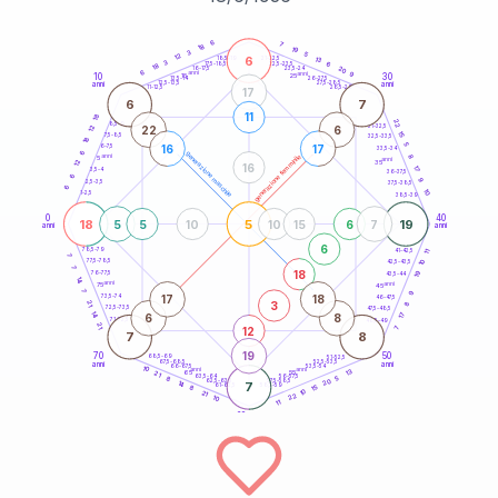
20
anni
6
7
18
19
3
5
12
6
21-22,5
13
18,5-19
3
6
22,5-23,5
17,5-18,5
18
20
16-17,5
23,5-24
6
anni
anni
9
10
30
15
25
26-27,5
13,5-14
12,5-13,5
27,5-28,5
anni
anni
11-12,5
28,5-29
17
6
7
11
18
22
8,5-9
31-32,5
22
6
12
15
7,5-8,5
32,5-33,5
18
5
16
17
6-7,5
33,5-34
6
generazione maschile
anni
8
generazione femminile
5
anni
12
35
16
17
3,5-4
36-37,5
6
9
2,5-3,5
37,5-38,5
6
10
1-2,5
38,5-39
0
40
18
5
19
5
5
10
10
15
6
7
anni
anni
6
78,5-79
11
41-42,5
7
77,5-78,5
10
42,5-43,5
7
18
19
76-77,5
43,5-44
14
anni
anni
75
45
7
9
17
18
73,5-74
46-47,5
3
21
8
72,5-73,5
47,5-48,5
14
6
8
17
71-72,5
48,5-49
21
12
7
7
8
19
70
50
68,5-69
51-52,5
67,5-68,5
52,5-53,5
anni
anni
66-67,5
53,5-54
10
anni
anni
13
65
55
21
63,5-64
56-57,5
5
8
20
62,5-63,5
57,5-58,5
14
7
61-62,5
58,5-59
15
8
10
21
22
10
11
60
anni