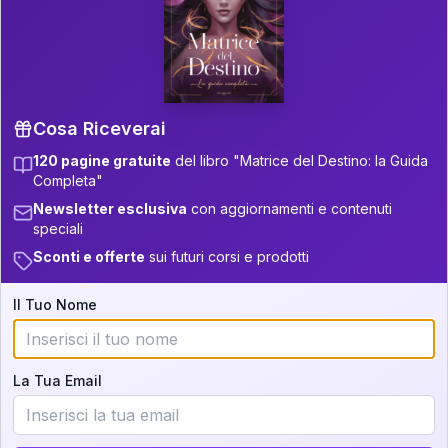
P.S. Interpretazione parziale
👇
gratuita
Scorri più in basso per vedere
un'interpretazione parziale gratuita della tua
Matrice! (o clicca qui!)
Cosa Riceverai
120 pagine gratuite
del libro "Matrice del Destino: la Guida
📚
Libro in Arrivo
Completa"
Iscriviti alla newsletter per ricevere
Newsletter esclusiva
con aggiornamenti e contenuti
aggiornamenti quando sarà disponibile.
speciali
Sconti e offerte
sui futuri corsi e prodotti
Il Tuo Nome
Cosa scoprirete nella vostra
interpretazione:
La Tua Email
💕
Come rafforzare la vostra unione