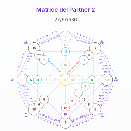
Matrice del Partner 2
27
/
6
/
1936
20
anni
15
7
9
19
3
5
21
6
21-22,5
13
18,5-19
3
6
22,5-23,5
17,5-18,5
9
20
16-17,5
23,5-24
6
anni
anni
9
10
30
15
25
26-27,5
13,5-14
12,5-13,5
27,5-28,5
anni
anni
11-12,5
28,5-29
17
15
7
11
9
22
8,5-9
31-32,5
22
6
21
15
7,5-8,5
32,5-33,5
9
5
7
17
6-7,5
33,5-34
6
generazione maschile
anni
8
generazione femminile
5
anni
21
35
16
17
3,5-4
36-37,5
15
9
2,5-3,5
37,5-38,5
6
10
1-2,5
38,5-39
0
40
9
5
19
5
14
19
10
15
6
7
anni
anni
6
78,5-79
11
41-42,5
7
77,5-78,5
10
42,5-43,5
16
18
19
76-77,5
43,5-44
5
anni
anni
75
45
7
9
8
18
73,5-74
46-47,5
3
12
8
72,5-73,5
47,5-48,5
5
6
8
17
71-72,5
48,5-49
21
12
7
16
8
19
70
50
68,5-69
51-52,5
67,5-68,5
52,5-53,5
anni
anni
66-67,5
53,5-54
10
anni
anni
13
65
55
21
63,5-64
56-57,5
5
8
20
62,5-63,5
57,5-58,5
5
7
61-62,5
58,5-59
15
17
10
12
22
19
11
60