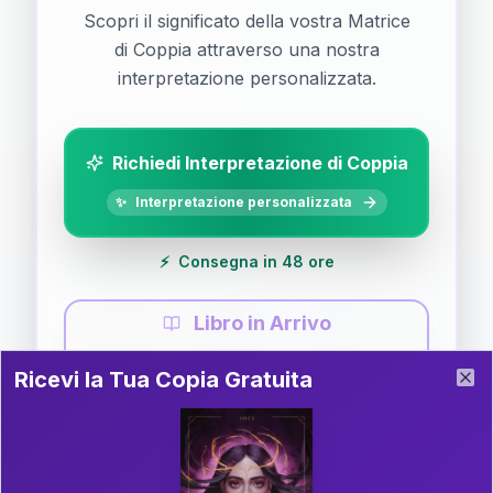
Scopri il significato della vostra Matrice
di Coppia attraverso una nostra
interpretazione personalizzata.
Richiedi Interpretazione di Coppia
✨
Interpretazione personalizzata
⚡
Consegna in 48 ore
Libro in Arrivo
Ricevi la Tua Copia Gratuita del Libro
📚
Guida completa di Coppia
Ricevi la Tua Copia Gratuita
Clo
Il libro è in fase di scrittura. Iscriviti alla newsletter
per ricevere aggiornamenti!