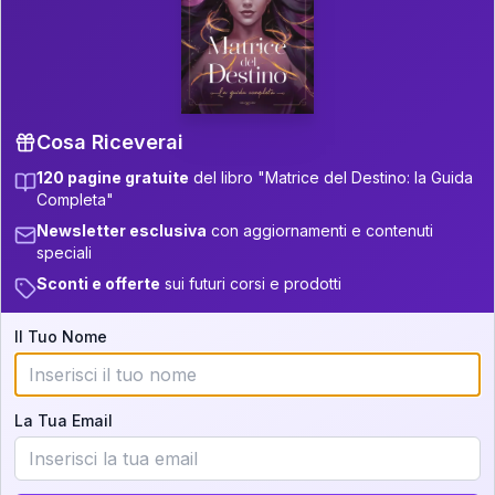
P.S. Interpretazione parziale
👇
gratuita
Scorri più in basso per vedere
un'interpretazione parziale gratuita della tua
Matrice! (o clicca qui!)
Cosa Riceverai
120 pagine gratuite
del libro "Matrice del Destino: la Guida
📚
Libro in Arrivo
Completa"
Iscriviti alla newsletter per ricevere
Newsletter esclusiva
con aggiornamenti e contenuti
aggiornamenti quando sarà disponibile.
speciali
Sconti e offerte
sui futuri corsi e prodotti
Il Tuo Nome
Cosa scoprirete nella vostra
interpretazione:
La Tua Email
💕
Come rafforzare la vostra unione