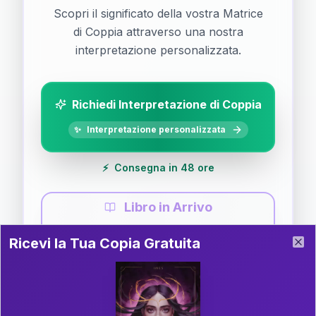
Scopri il significato della vostra Matrice
di Coppia attraverso una nostra
interpretazione personalizzata.
Richiedi Interpretazione di Coppia
✨
Interpretazione personalizzata
⚡
Consegna in 48 ore
Libro in Arrivo
Ricevi la Tua Copia Gratuita del Libro
📚
Guida completa di Coppia
Ricevi la Tua Copia Gratuita
Clo
Il libro è in fase di scrittura. Iscriviti alla newsletter
per ricevere aggiornamenti!