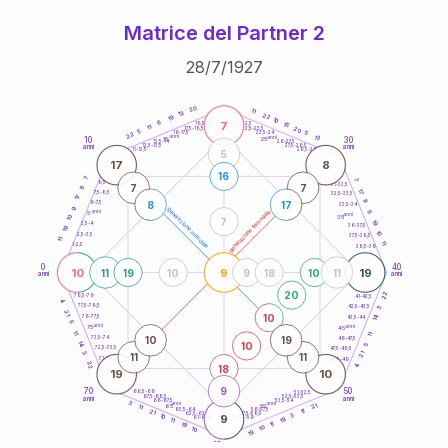
Matrice del Partner 2
28
/
7
/
1927
20
anni
20
11
13
22
19
10
6
7
21-22,5
15
18,5-19
11
20
22,5-23,5
17,5-18,5
5
5
16-17,5
23,5-24
22
anni
anni
13
10
30
15
25
26-27,5
13,5-14
12,5-13,5
27,5-28,5
anni
anni
11-12,5
28,5-29
5
17
8
16
7
7
8,5-9
31-32,5
7
7
8
17
7,5-8,5
32,5-33,5
17
8
8
17
6-7,5
33,5-34
9
generazione maschile
anni
9
generazione femminile
5
anni
35
10
7
19
3,5-4
36-37,5
19
10
2,5-3,5
37,5-38,5
11
11
1-2,5
38,5-39
0
40
10
9
19
11
19
10
9
18
10
11
anni
anni
20
22
78,5-79
41-42,5
4
77,5-78,5
42,5-43,5
3
21
10
14
76-77,5
43,5-44
5
anni
anni
75
45
11
11
10
19
73,5-74
46-47,5
10
14
5
72,5-73,5
47,5-48,5
3
21
11
11
71-72,5
48,5-49
22
18
4
19
10
9
70
50
68,5-69
51-52,5
67,5-68,5
52,5-53,5
anni
anni
66-67,5
53,5-54
3
anni
anni
21
65
55
11
63,5-64
56-57,5
11
21
62,5-63,5
57,5-58,5
3
10
9
61-62,5
19
58,5-59
11
11
19
10
10
19
60