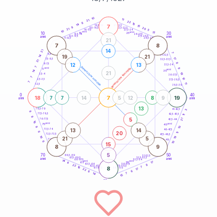
20
anni
10
11
21
22
8
10
14
7
21-22,5
15
18,5-19
8
20
22,5-23,5
17,5-18,5
21
5
16-17,5
23,5-24
10
anni
anni
13
10
30
15
25
26-27,5
13,5-14
12,5-13,5
27,5-28,5
anni
anni
11-12,5
28,5-29
21
7
8
14
21
7
8,5-9
31-32,5
19
21
14
17
7,5-8,5
32,5-33,5
21
8
12
13
6-7,5
33,5-34
7
generazione maschile
anni
9
generazione femminile
5
anni
14
35
21
19
3,5-4
36-37,5
7
10
2,5-3,5
37,5-38,5
7
11
1-2,5
38,5-39
0
40
18
7
19
7
7
14
5
12
8
9
anni
anni
13
78,5-79
3
41-42,5
8
77,5-78,5
42,5-43,5
11
8
5
21
76-77,5
43,5-44
16
anni
anni
75
45
8
10
13
14
73,5-74
46-47,5
20
6
11
72,5-73,5
47,5-48,5
19
16
21
5
71-72,5
48,5-49
6
10
15
8
9
5
70
50
68,5-69
51-52,5
67,5-68,5
52,5-53,5
anni
anni
66-67,5
53,5-54
14
anni
anni
17
65
55
6
8
63,5-64
56-57,5
22
62,5-63,5
57,5-58,5
16
8
7
61-62,5
58,5-59
17
22
6
6
14
7
15
60
anni