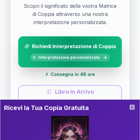
Scopri il significato della vostra Matrice
di Coppia attraverso una nostra
interpretazione personalizzata.
Richiedi Interpretazione di Coppia
✨
Interpretazione personalizzata
⚡
Consegna in 48 ore
Libro in Arrivo
Ricevi la Tua Copia Gratuita del Libro
📚
Guida completa di Coppia
Ricevi la Tua Copia Gratuita
Clo
Il libro è in fase di scrittura. Iscriviti alla newsletter
per ricevere aggiornamenti!