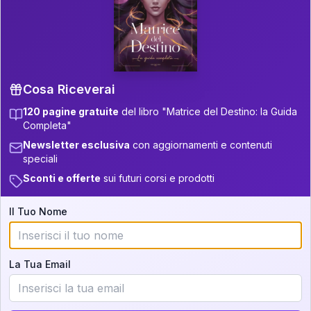
P.S. Interpretazione parziale
👇
gratuita
Scorri più in basso per vedere
un'interpretazione parziale gratuita della tua
Matrice! (o clicca qui!)
Cosa Riceverai
120 pagine gratuite
del libro "Matrice del Destino: la Guida
📚
Libro in Arrivo
Completa"
Iscriviti alla newsletter per ricevere
Newsletter esclusiva
con aggiornamenti e contenuti
aggiornamenti quando sarà disponibile.
speciali
Sconti e offerte
sui futuri corsi e prodotti
Il Tuo Nome
Cosa scoprirete nella vostra
interpretazione:
La Tua Email
💕
Come rafforzare la vostra unione