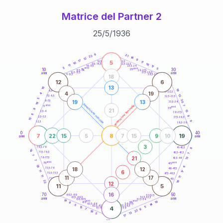
Matrice del Partner 2
25
/
5
/
1936
20
anni
9
21
22
16
12
9
17
5
21-22,5
11
18,5-19
10
10
22,5-23,5
17,5-18,5
11
17
16-17,5
23,5-24
5
anni
anni
5
10
30
15
25
26-27,5
13,5-14
12,5-13,5
27,5-28,5
anni
anni
11-12,5
28,5-29
18
12
6
13
16
19
8,5-9
31-32,5
4
19
4
13
7,5-8,5
32,5-33,5
5
20
19
13
6-7,5
33,5-34
19
generazione maschile
anni
7
generazione femminile
5
anni
35
9
21
15
3,5-4
36-37,5
8
8
2,5-3,5
37,5-38,5
15
9
1-2,5
38,5-39
0
40
7
8
19
22
15
5
7
15
9
10
anni
anni
3
8
78,5-79
41-42,5
14
77,5-78,5
42,5-43,5
7
7
21
13
76-77,5
43,5-44
7
anni
anni
75
45
18
6
18
12
73,5-74
46-47,5
6
11
17
72,5-73,5
47,5-48,5
11
11
17
11
71-72,5
48,5-49
16
22
12
11
5
16
70
50
68,5-69
51-52,5
67,5-68,5
52,5-53,5
anni
anni
66-67,5
53,5-54
19
anni
anni
19
65
55
8
14
63,5-64
56-57,5
5
62,5-63,5
57,5-58,5
15
4
5
61-62,5
58,5-59
9
7
22
19
13
5
17
60