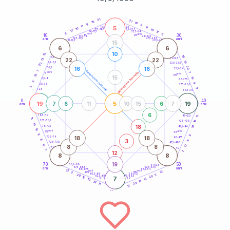
20
anni
21
21
16
16
9
9
5
11
21-22,5
11
18,5-19
10
10
22,5-23,5
17,5-18,5
17
17
16-17,5
23,5-24
5
anni
anni
5
10
30
15
25
26-27,5
13,5-14
12,5-13,5
27,5-28,5
anni
anni
11-12,5
28,5-29
15
6
6
10
19
19
8,5-9
31-32,5
22
22
13
13
7,5-8,5
32,5-33,5
20
20
16
16
6-7,5
33,5-34
7
generazione maschile
anni
7
generazione femminile
5
anni
35
15
15
15
3,5-4
36-37,5
8
8
2,5-3,5
37,5-38,5
9
9
1-2,5
38,5-39
0
40
19
5
19
7
6
11
10
15
6
7
anni
anni
6
78,5-79
11
41-42,5
11
77,5-78,5
10
42,5-43,5
10
18
19
76-77,5
43,5-44
19
anni
anni
75
45
9
9
18
18
73,5-74
46-47,5
3
8
8
72,5-73,5
47,5-48,5
17
8
8
17
71-72,5
48,5-49
7
12
7
8
8
19
70
50
68,5-69
51-52,5
67,5-68,5
52,5-53,5
anni
anni
66-67,5
53,5-54
13
anni
anni
13
65
55
5
63,5-64
56-57,5
5
20
20
62,5-63,5
57,5-58,5
15
7
61-62,5
58,5-59
15
10
10
22
22
11
11
60
anni