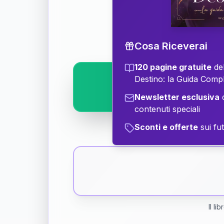
Scopri il significat
Cosa Riceverai
120 pagine gratuite
del
Destino: la Guida Comp
Newsletter esclusiva
c
contenuti speciali
Sconti e offerte
sui fut
Il li