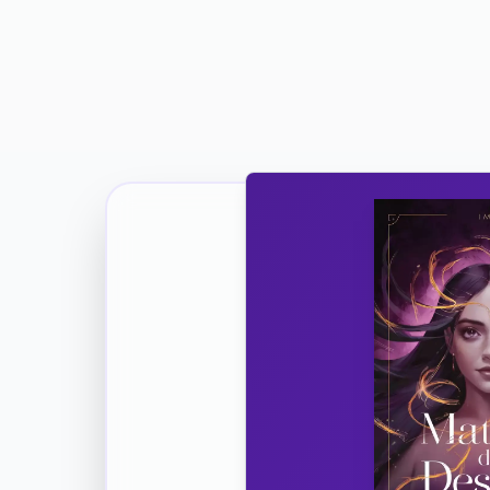
Ricevi la Tua Copia Gratuit
Unisciti
Vuoi co