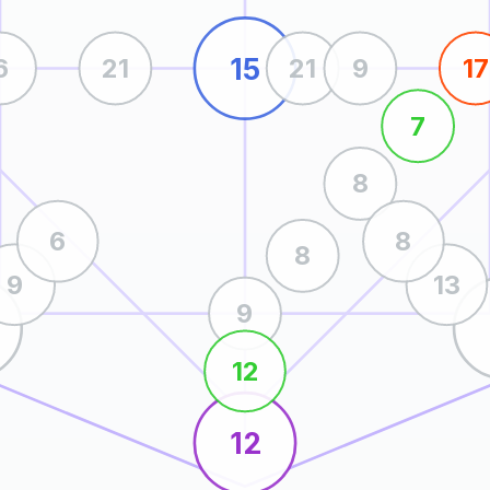
15
6
21
21
9
17
7
8
6
8
8
9
13
9
12
12