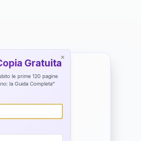
Copia Gratuita
Close
subito le prime 120 pagine
tino: la Guida Completa"
o destino
trice di