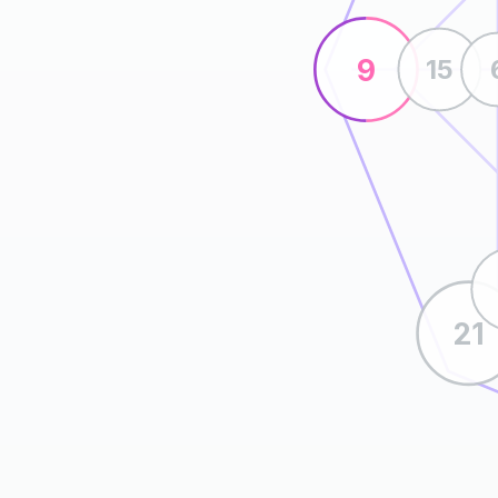
9
15
21