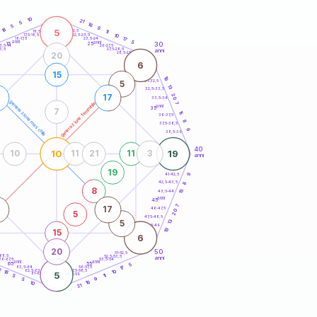
20
anni
10
21
5
16
5
9
18
5
21-22,5
11
18,5-19
2
10
22,5-23,5
17,5-18,5
17
16-17,5
23,5-24
anni
anni
5
30
15
25
26-27,5
3,5-14
3,5
27,5-28,5
anni
28,5-29
20
6
15
19
31-32,5
5
13
32,5-33,5
20
17
33,5-34
generazione maschile
generazione femminile
7
anni
35
7
15
36-37,5
8
37,5-38,5
9
38,5-39
40
10
19
10
11
21
11
3
anni
19
41-42,5
9
42,5-43,5
8
8
15
43,5-44
anni
45
7
17
46-47,5
20
5
47,5-48,5
13
5
48,5-49
19
15
6
20
50
51-52,5
-68,5
52,5-53,5
anni
66-67,5
53,5-54
anni
anni
65
55
5
63,5-64
56-57,5
17
2
62,5-63,5
57,5-58,5
10
18
5
61-62,5
58,5-59
5
11
9
5
16
10
21
60
anni