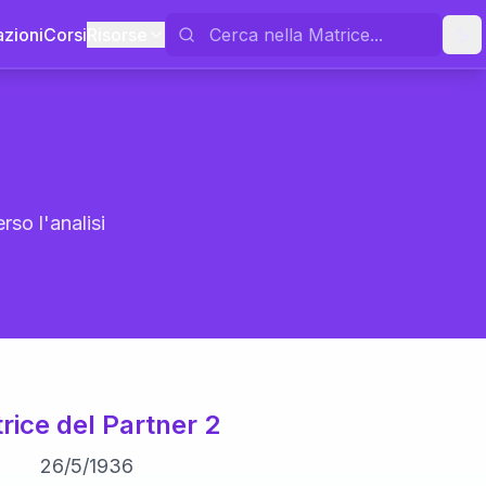
azioni
Corsi
Risorse
rso l'analisi
rice del Partner 2
26
/
5
/
1936