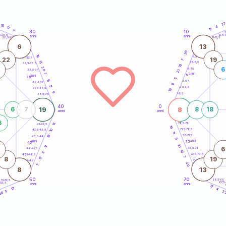
2
10
4
17
17
5
30
10
5
1
5-28,5
12,5-1
anni
anni
28,5-29
11-12,5
6
13
20
19
8,5-9
31-32,5
22
19
7
13
7,5-8,5
32,5-33,5
10
20
6
6-7,5
33,5-34
21
anni
7
5
anni
35
5
15
3,5-4
36-37,5
11
8
2,5-3,5
37,5-38,5
19
9
1-2,5
38,5-39
40
0
19
8
6
7
8
18
anni
anni
6
78,5-79
41-42,5
11
19
77,5-78,5
10
42,5-43,5
11
76-77,5
19
43,5-44
5
anni
anni
75
45
21
9
6
73,5-74
46-47,5
10
8
72,5-73,5
47,5-48,5
7
17
8
19
71-72,5
48,5-49
20
7
8
13
50
70
68,5-69
51-52,5
67,5
-53,5
anni
anni
4
17
13
4
5
2
20