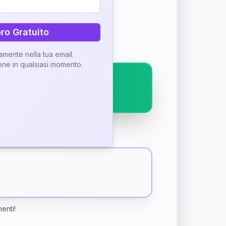
ostra interpretazione
bro Gratuito
tamente nella tua email.
ione in qualsiasi momento.
menti!