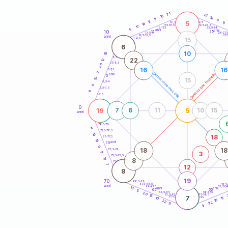
20
anni
21
21
16
16
9
9
5
11
21-22,5
11
18,5-19
10
22,5-23,5
17,5-18,5
17
16-17,5
23,5-24
5
anni
anni
10
15
25
26-27,
13,5-14
12,5-13,5
27,
anni
11-12,5
15
6
10
19
8,5-9
22
13
7,5-8,5
20
16
16
6-7,5
7
generazione maschile
generazione femminile
anni
5
15
15
3,5-4
8
2,5-3,5
9
1-2,5
0
19
5
7
6
11
10
15
anni
78,5-79
11
77,5-78,5
10
18
76-77,5
19
anni
75
9
18
18
73,5-74
3
8
72,5-73,5
17
8
71-72,5
7
12
8
19
70
68,5-69
67,5-68,5
52,5
anni
66-67,5
53,5-5
13
anni
anni
65
55
5
63,5-64
56-57,5
20
62,5-63,5
57,5-58,5
15
7
61-62,5
58,5-59
15
10
10
22
22
11
11
60
anni