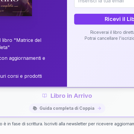
o della vostra Matrice di Coppia attraverso una n
personalizzata.
Ricevi il Li
Riceverai il libro diret
Potrai cancellare l'iscriz
 libro "Matrice del
Richiedi Interpretazione di Coppia
leta"
on aggiornamenti e
✨
Interpretazione personalizzata
⚡
Consegna in 48 ore
uri corsi e prodotti
Libro in Arrivo
📚
Guida completa di Coppia
bro è in fase di scrittura. Iscriviti alla newsletter per ricevere aggiorna