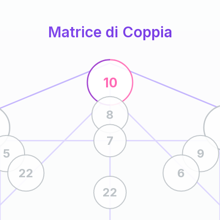
Matrice di Coppia
10
8
7
5
9
22
6
22