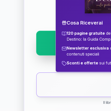
Scopri il significat
Cosa Riceverai
120 pagine gratuite
del
Destino: la Guida Comp
Newsletter esclusiva
c
contenuti speciali
Sconti e offerte
sui fut
Il li