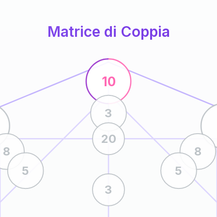
Matrice di Coppia
10
3
20
8
8
5
5
3