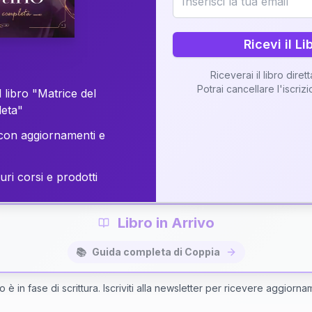
o della vostra Matrice di Coppia attraverso una n
personalizzata.
Ricevi il Li
Riceverai il libro diret
Potrai cancellare l'iscriz
 libro "Matrice del
Richiedi Interpretazione di Coppia
leta"
on aggiornamenti e
✨
Interpretazione personalizzata
⚡
Consegna in 48 ore
uri corsi e prodotti
Libro in Arrivo
📚
Guida completa di Coppia
bro è in fase di scrittura. Iscriviti alla newsletter per ricevere aggiorna