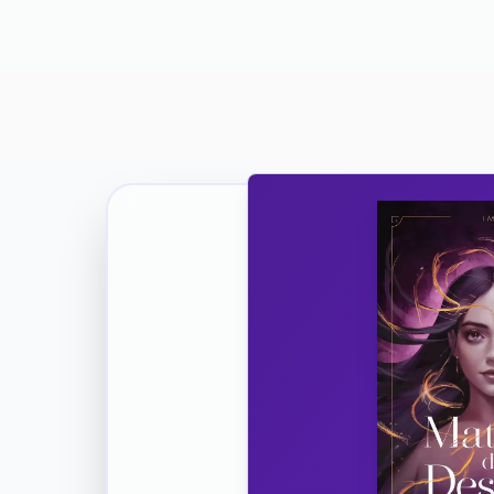
Ricevi la Tua Copia Gratuit
Unisciti
Vuoi co