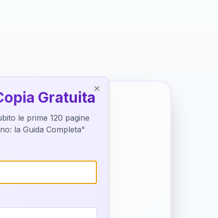
Copia Gratuita
Close
subito le prime 120 pagine
tino: la Guida Completa"
o destino
trice di