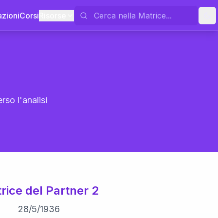
azioni
Corsi
Risorse
rso l'analisi
rice del Partner 2
28
/
5
/
1936