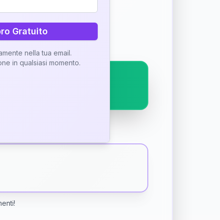
ostra interpretazione
bro Gratuito
tamente nella tua email.
ione in qualsiasi momento.
menti!