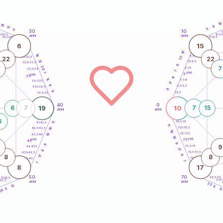
10
10
8
17
5
5
30
10
5
1
5-28,5
12,5-1
anni
anni
28,5-29
11-12,5
6
15
10
19
8,5-9
22
31-32,5
22
22
13
7,5-8,5
32,5-33,5
11
20
7
6-7,5
33,5-34
7
anni
7
5
anni
35
6
15
3,5-4
36-37,5
17
8
2,5-3,5
37,5-38,5
9
9
1-2,5
38,5-39
40
0
19
10
6
7
7
15
anni
anni
6
78,5-79
41-42,5
11
11
77,5-78,5
10
42,5-43,5
19
76-77,5
19
43,5-44
10
anni
anni
75
45
9
9
9
73,5-74
46-47,5
17
8
72,5-73,5
47,5-48,5
8
17
8
8
71-72,5
48,5-49
7
7
8
17
50
70
68,5-69
51-52,5
67,5
-53,5
anni
anni
4
22
13
5
11
5
20