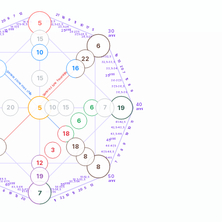
20
anni
12
21
7
16
9
9
20
5
21-22,5
11
18,5-19
10
22,5-23,5
17,5-18,5
17
16-17,5
23,5-24
anni
anni
5
30
15
25
26-27,5
3,5-14
3,5
27,5-28,5
anni
28,5-29
15
6
10
19
31-32,5
22
13
32,5-33,5
20
16
33,5-34
generazione maschile
generazione femminile
7
anni
35
15
15
36-37,5
8
37,5-38,5
9
38,5-39
40
5
19
20
10
15
6
7
anni
6
41-42,5
11
10
42,5-43,5
18
19
43,5-44
anni
45
9
18
46-47,5
3
8
47,5-48,5
17
8
48,5-49
12
7
8
19
50
51-52,5
-68,5
52,5-53,5
anni
66-67,5
53,5-54
anni
anni
13
65
55
63,5-64
56-57,5
5
20
62,5-63,5
57,5-58,5
6
7
61-62,5
58,5-59
15
19
10
13
22
20
11
60
anni