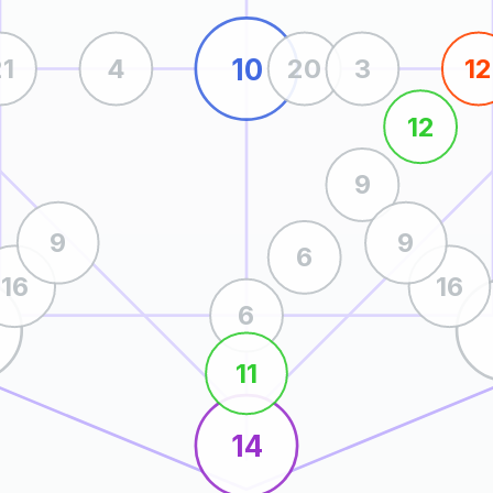
10
21
4
20
3
12
12
9
9
9
6
16
16
6
11
14