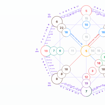
20
anni
21
21
16
16
9
9
5
11
21-22,5
11
18,5-19
10
22,5-23,5
17,5-18,5
17
16-17,5
23,5-24
5
anni
anni
10
15
25
26-27,
13,5-14
12,5-13,5
27,
anni
11-12,5
15
6
10
19
8,5-9
22
13
7,5-8,5
20
16
16
6-7,5
7
generazione maschile
generazione femminile
anni
5
15
15
3,5-4
8
2,5-3,5
9
1-2,5
0
19
5
7
6
11
10
15
anni
78,5-79
11
77,5-78,5
10
18
76-77,5
19
anni
75
9
18
18
73,5-74
3
8
72,5-73,5
17
8
71-72,5
7
12
8
19
70
68,5-69
67,5-68,5
52,5
anni
66-67,5
53,5-5
13
anni
anni
65
55
5
63,5-64
56-57,5
20
62,5-63,5
57,5-58,5
15
7
61-62,5
58,5-59
15
10
10
22
22
11
11
60
anni