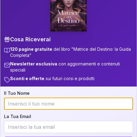
P.S. Interpretazione parziale
👇
gratuita
Scorri più in basso per vedere
un'interpretazione parziale gratuita della tua
Matrice! (o clicca qui!)
Cosa Riceverai
120 pagine gratuite
del libro "Matrice del Destino: la Guida
📚
Libro in Arrivo
Completa"
Iscriviti alla newsletter per ricevere
Newsletter esclusiva
con aggiornamenti e contenuti
aggiornamenti quando sarà disponibile.
speciali
Sconti e offerte
sui futuri corsi e prodotti
Il Tuo Nome
Cosa scoprirete nella vostra
interpretazione:
La Tua Email
💕
Come rafforzare la vostra unione