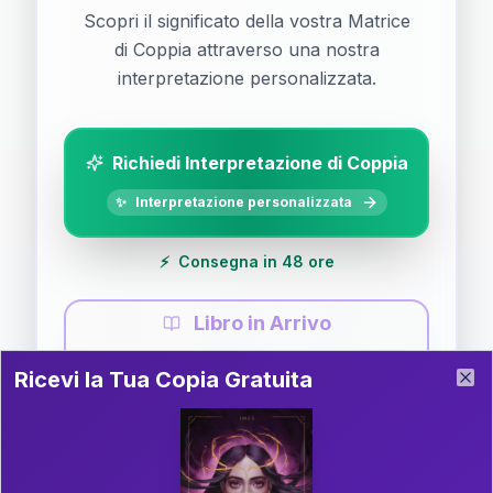
Scopri il significato della vostra Matrice
di Coppia attraverso una nostra
interpretazione personalizzata.
Richiedi Interpretazione di Coppia
✨
Interpretazione personalizzata
⚡
Consegna in 48 ore
Libro in Arrivo
Ricevi la Tua Copia Gratuita del Libro
📚
Guida completa di Coppia
Ricevi la Tua Copia Gratuita
Clo
Il libro è in fase di scrittura. Iscriviti alla newsletter
per ricevere aggiornamenti!