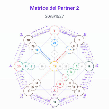
Matrice del Partner 2
20
/
8
/
1927
20
anni
16
15
8
7
8
6
18
8
21-22,5
17
18,5-19
10
7
22,5-23,5
17,5-18,5
10
8
16-17,5
23,5-24
20
anni
anni
17
10
30
15
25
26-27,5
13,5-14
12,5-13,5
27,5-28,5
anni
anni
11-12,5
28,5-29
11
10
9
21
5
10
8,5-9
31-32,5
10
8
13
19
7,5-8,5
32,5-33,5
16
11
18
17
6-7,5
33,5-34
3
generazione maschile
anni
10
generazione femminile
5
anni
35
8
7
21
3,5-4
36-37,5
5
11
2,5-3,5
37,5-38,5
7
3
1-2,5
38,5-39
0
40
20
13
19
8
6
19
8
21
5
6
anni
anni
16
6
78,5-79
41-42,5
10
77,5-78,5
42,5-43,5
5
8
11
76-77,5
9
43,5-44
14
anni
anni
75
45
22
6
12
11
73,5-74
46-47,5
17
16
11
72,5-73,5
47,5-48,5
10
16
14
7
71-72,5
48,5-49
14
10
6
4
3
17
70
50
68,5-69
51-52,5
67,5-68,5
52,5-53,5
anni
anni
66-67,5
53,5-54
5
anni
anni
20
65
55
19
17
63,5-64
56-57,5
7
62,5-63,5
57,5-58,5
4
15
11
61-62,5
58,5-59
14
5
21
8
19
7
18
60