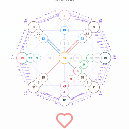
20
anni
15
15
7
7
6
6
17
8
21-22,5
17
18,5-19
7
7
22,5-23,5
17,5-18,5
8
8
16-17,5
23,5-24
17
anni
anni
17
10
30
15
25
26-27,5
13,5-14
12,5-13,5
27,5-28,5
anni
anni
11-12,5
28,5-29
9
9
9
19
10
10
8,5-9
31-32,5
19
22
22
19
7,5-8,5
32,5-33,5
11
11
13
13
6-7,5
33,5-34
10
generazione maschile
anni
10
generazione femminile
5
anni
21
35
3
21
3,5-4
36-37,5
11
11
2,5-3,5
37,5-38,5
3
3
1-2,5
38,5-39
0
40
19
11
19
22
3
14
4
15
3
22
anni
anni
9
78,5-79
41-42,5
5
5
22
77,5-78,5
42,5-43,5
22
6
76-77,5
43,5-44
7
7
anni
anni
75
45
3
3
15
15
73,5-74
46-47,5
9
17
17
72,5-73,5
47,5-48,5
14
14
8
8
71-72,5
48,5-49
7
21
7
11
11
4
70
50
68,5-69
51-52,5
67,5-68,5
52,5-53,5
anni
anni
66-67,5
53,5-54
16
anni
anni
16
65
55
5
63,5-64
56-57,5
5
8
62,5-63,5
57,5-58,5
8
21
10
61-62,5
58,5-59
21
7
7
4
4
14
14
60
anni