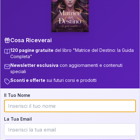
P.S. Interpretazione parziale
👇
gratuita
Scorri più in basso per vedere
un'interpretazione parziale gratuita della tua
Matrice! (o clicca qui!)
Cosa Riceverai
120 pagine gratuite
del libro "Matrice del Destino: la Guida
📚
Libro in Arrivo
Completa"
Iscriviti alla newsletter per ricevere
Newsletter esclusiva
con aggiornamenti e contenuti
aggiornamenti quando sarà disponibile.
speciali
Sconti e offerte
sui futuri corsi e prodotti
Il Tuo Nome
Cosa scoprirete nella vostra
interpretazione:
La Tua Email
💕
Come rafforzare la vostra unione