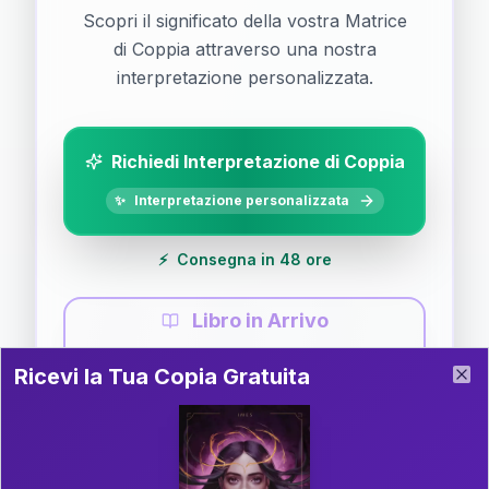
Scopri il significato della vostra Matrice
di Coppia attraverso una nostra
interpretazione personalizzata.
Richiedi Interpretazione di Coppia
✨
Interpretazione personalizzata
⚡
Consegna in 48 ore
Libro in Arrivo
Ricevi la Tua Copia Gratuita del Libro
📚
Guida completa di Coppia
Ricevi la Tua Copia Gratuita
Clo
Il libro è in fase di scrittura. Iscriviti alla newsletter
per ricevere aggiornamenti!