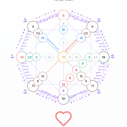
20
anni
15
15
7
7
6
6
17
8
21-22,5
17
18,5-19
7
7
22,5-23,5
17,5-18,5
8
8
16-17,5
23,5-24
17
anni
anni
17
10
30
15
25
26-27,5
13,5-14
12,5-13,5
27,5-28,5
anni
anni
11-12,5
28,5-29
9
9
9
19
10
10
8,5-9
31-32,5
19
22
22
19
7,5-8,5
32,5-33,5
11
11
13
13
6-7,5
33,5-34
10
generazione maschile
anni
10
generazione femminile
5
anni
21
35
3
21
3,5-4
36-37,5
11
11
2,5-3,5
37,5-38,5
3
3
1-2,5
38,5-39
0
40
19
11
19
22
3
14
4
15
3
22
anni
anni
9
78,5-79
41-42,5
5
5
22
77,5-78,5
42,5-43,5
22
6
76-77,5
43,5-44
7
7
anni
anni
75
45
3
3
15
15
73,5-74
46-47,5
9
17
17
72,5-73,5
47,5-48,5
14
14
8
8
71-72,5
48,5-49
7
21
7
11
11
4
70
50
68,5-69
51-52,5
67,5-68,5
52,5-53,5
anni
anni
66-67,5
53,5-54
16
anni
anni
16
65
55
5
63,5-64
56-57,5
5
8
62,5-63,5
57,5-58,5
8
21
10
61-62,5
58,5-59
21
7
7
4
4
14
14
60
anni