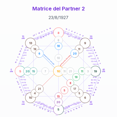
Matrice del Partner 2
23
/
8
/
1927
20
anni
19
15
11
7
5
6
21
8
21-22,5
17
18,5-19
10
7
22,5-23,5
17,5-18,5
7
8
16-17,5
23,5-24
20
anni
anni
17
10
30
15
25
26-27,5
13,5-14
12,5-13,5
27,5-28,5
anni
anni
11-12,5
28,5-29
8
13
9
18
17
10
8,5-9
31-32,5
19
11
4
19
7,5-8,5
22
32,5-33,5
11
6
20
6-7,5
33,5-34
18
generazione maschile
anni
10
generazione femminile
5
anni
35
10
5
21
3,5-4
36-37,5
5
11
2,5-3,5
37,5-38,5
10
3
1-2,5
38,5-39
0
40
5
10
19
20
15
7
11
21
11
3
anni
anni
19
9
78,5-79
41-42,5
7
77,5-78,5
8
42,5-43,5
20
8
76-77,5
15
43,5-44
8
anni
anni
75
45
15
7
21
17
73,5-74
46-47,5
20
5
22
72,5-73,5
47,5-48,5
7
13
4
5
71-72,5
48,5-49
19
17
15
10
6
20
70
50
68,5-69
51-52,5
67,5-68,5
52,5-53,5
anni
anni
66-67,5
53,5-54
17
anni
anni
65
55
5
7
17
63,5-64
56-57,5
22
62,5-63,5
57,5-58,5
10
15
5
61-62,5
58,5-59
11
8
9
20
16
7
21
60