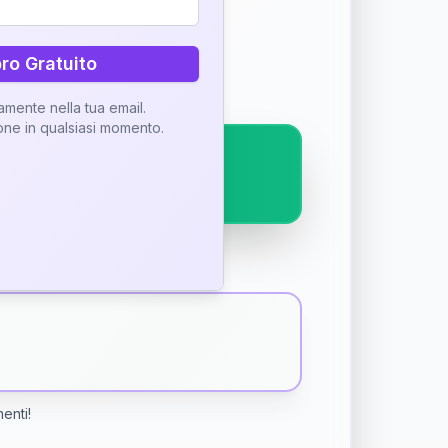
ostra interpretazione
bro Gratuito
tamente nella tua email.
ione in qualsiasi momento.
menti!