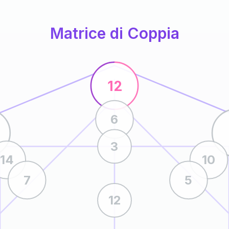
Matrice di Coppia
12
6
3
14
10
7
5
12