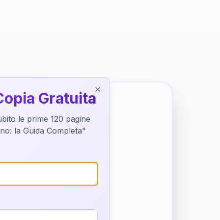
Copia Gratuita
Close
subito le prime 120 pagine
tino: la Guida Completa"
o destino
trice di