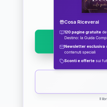
Scopri il significat
Cosa Riceverai
120 pagine gratuite
del
Destino: la Guida Comp
Newsletter esclusiva
c
contenuti speciali
Sconti e offerte
sui fut
Il li