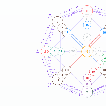
20
anni
8
7
20
19
7
5
14
6
21-22,5
13
18,5-19
9
22,5-23,5
17,5-18,5
22
16-17,5
23,5-24
3
anni
anni
10
15
25
26-27,
13,5-14
12,5-13,5
27,
anni
11-12,5
21
8
15
8
8,5-9
7
18
7,5-8,5
10
17
16
6-7,5
10
generazione maschile
generazione femminile
anni
5
13
6
3,5-4
3
2,5-3,5
5
1-2,5
0
20
9
4
11
20
9
18
anni
2
78,5-79
8
77,5-78,5
6
10
76-77,5
10
anni
75
4
20
19
73,5-74
19
10
72,5-73,5
15
4
71-72,5
8
18
11
9
70
68,5-69
67,5-68,5
52,5
anni
66-67,5
53,5-5
15
anni
anni
65
55
4
63,5-64
56-57,5
6
62,5-63,5
57,5-58,5
20
9
61-62,5
58,5-59
19
4
11
11
10
20
19
60
anni