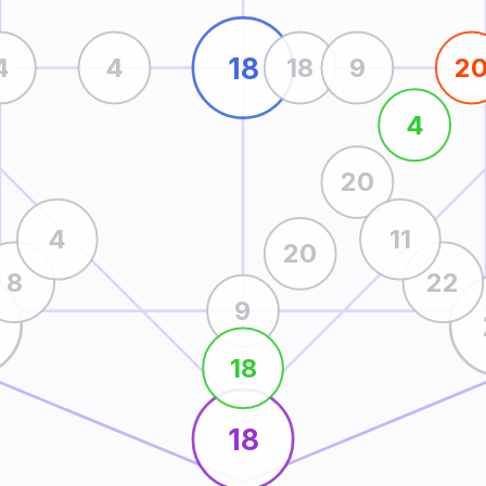
18
4
4
18
9
2
4
20
4
11
20
8
22
9
18
18