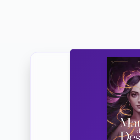
Ricevi la Tua Copia Gratuit
Unisciti
Vuoi co