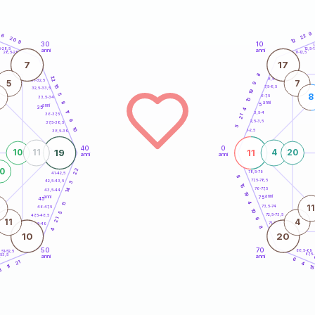
9
6
22
20
12
9
30
10
5
1
5-28,5
12,5-1
anni
anni
28,5-29
11-12,5
7
17
8
22
8,5-9
31-32,5
5
7
9
15
7,5-8,5
32,5-33,5
19
5
8
6-7,5
33,5-34
10
anni
8
5
anni
35
4
17
3,5-4
36-37,5
21
9
2,5-3,5
37,5-38,5
5
10
1-2,5
38,5-39
40
0
19
11
10
11
4
20
anni
anni
0
22
78,5-79
41-42,5
8
77,5-78,5
42,5-43,5
3
15
14
76-77,5
43,5-44
19
anni
anni
75
45
4
11
1
73,5-74
46-47,5
10
5
72,5-73,5
47,5-48,5
6
21
11
4
71-72,5
48,5-49
8
4
10
20
50
70
68,5-69
51-52,5
67,5
-53,5
anni
anni
4
6
21
4
1
11
3