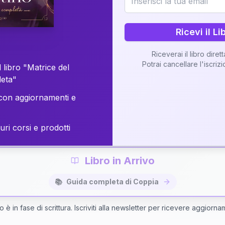
o della vostra Matrice di Coppia attraverso una n
personalizzata.
Ricevi il Li
Riceverai il libro diret
Potrai cancellare l'iscriz
 libro "Matrice del
Richiedi Interpretazione di Coppia
leta"
on aggiornamenti e
✨
Interpretazione personalizzata
⚡
Consegna in 48 ore
uri corsi e prodotti
Libro in Arrivo
📚
Guida completa di Coppia
bro è in fase di scrittura. Iscriviti alla newsletter per ricevere aggiorna