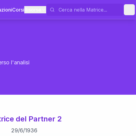
azioni
Corsi
Risorse
rso l'analisi
rice del Partner 2
29
/
6
/
1936