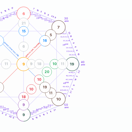
20
anni
17
7
11
19
16
5
6
5
21-22,5
13
18,5-19
22,5-23,5
6
17,5-18,5
20
16-17,5
23,5-24
anni
anni
9
30
15
25
26-27,5
3,5-14
3,5
27,5-28,5
anni
28,5-29
21
7
15
22
31-32,5
5
15
32,5-33,5
5
16
33,5-34
generazione maschile
generazione femminile
8
anni
35
6
17
36-37,5
9
37,5-38,5
10
38,5-39
40
9
19
11
9
18
10
11
anni
20
22
41-42,5
42,5-43,5
3
10
14
43,5-44
anni
45
11
1
19
46-47,5
10
5
47,5-48,5
21
11
48,5-49
4
18
10
9
50
51-52,5
-68,5
52,5-53,5
anni
66-67,5
53,5-54
anni
anni
21
65
55
63,5-64
56-57,5
5
11
62,5-63,5
57,5-58,5
11
3
9
61-62,5
58,5-59
19
4
11
20
10
11
19
60
anni