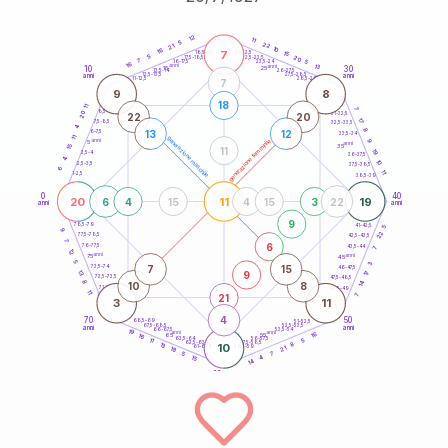
20
anni
12
11
5
22
21
10
16
7
21-22,5
15
18,5-19
5
20
22,5-23,5
17,5-18,5
7
5
16-17,5
23,5-24
16
anni
anni
13
10
30
15
25
26-27,5
13,5-14
12,5-13,5
27,5-28,5
anni
anni
11-12,5
28,5-29
7
9
8
18
11
7
8,5-9
31-32,5
20
22
20
17
7,5-8,5
32,5-33,5
4
8
13
12
6-7,5
33,5-34
11
generazione maschile
anni
9
generazione femminile
5
anni
35
15
11
19
3,5-4
36-37,5
4
10
2,5-3,5
37,5-38,5
6
11
1-2,5
38,5-39
0
40
20
11
19
6
4
15
4
15
3
22
anni
anni
9
78,5-79
41-42,5
5
9
22
77,5-78,5
42,5-43,5
7
6
76-77,5
43,5-44
7
12
anni
anni
75
45
5
3
7
15
73,5-74
46-47,5
9
13
17
72,5-73,5
47,5-48,5
8
14
10
8
71-72,5
48,5-49
11
21
7
3
11
4
70
50
68,5-69
51-52,5
67,5-68,5
52,5-53,5
anni
anni
66-67,5
53,5-54
19
anni
anni
16
65
55
16
63,5-64
56-57,5
5
11
62,5-63,5
57,5-58,5
8
13
10
61-62,5
58,5-59
21
18
7
5
4
15
14
60
anni