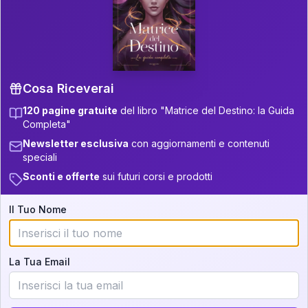
P.S. Interpretazione parziale
👇
gratuita
Scorri più in basso per vedere
un'interpretazione parziale gratuita della tua
Matrice! (o clicca qui!)
Cosa Riceverai
120 pagine gratuite
del libro "Matrice del Destino: la Guida
📚
Libro in Arrivo
Completa"
Iscriviti alla newsletter per ricevere
Newsletter esclusiva
con aggiornamenti e contenuti
aggiornamenti quando sarà disponibile.
speciali
Sconti e offerte
sui futuri corsi e prodotti
Il Tuo Nome
Cosa scoprirete nella vostra
interpretazione:
La Tua Email
💕
Come rafforzare la vostra unione