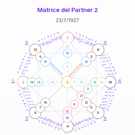
Matrice del Partner 2
23
/
7
/
1927
20
anni
15
11
8
22
9
10
19
7
21-22,5
15
18,5-19
5
20
22,5-23,5
17,5-18,5
4
5
16-17,5
23,5-24
16
anni
anni
13
10
30
15
25
26-27,5
13,5-14
12,5-13,5
27,5-28,5
anni
anni
11-12,5
28,5-29
22
12
8
15
5
7
8,5-9
31-32,5
4
5
11
17
7,5-8,5
32,5-33,5
10
8
19
15
6-7,5
33,5-34
17
generazione maschile
anni
9
generazione femminile
5
anni
12
35
5
19
3,5-4
22
36-37,5
10
2,5-3,5
37,5-38,5
9
11
1-2,5
38,5-39
0
40
5
8
19
18
13
21
7
15
9
10
anni
anni
3
8
78,5-79
41-42,5
6
77,5-78,5
42,5-43,5
7
19
21
13
76-77,5
43,5-44
6
anni
anni
75
45
14
6
16
12
73,5-74
46-47,5
6
19
17
72,5-73,5
47,5-48,5
5
7
17
11
71-72,5
48,5-49
16
14
12
9
5
16
70
50
68,5-69
51-52,5
67,5-68,5
52,5-53,5
anni
anni
66-67,5
53,5-54
4
anni
anni
19
65
55
22
14
63,5-64
56-57,5
8
62,5-63,5
57,5-58,5
13
4
5
61-62,5
58,5-59
9
3
22
17
13
21
17
60