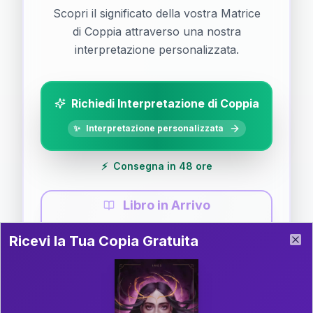
Scopri il significato della vostra Matrice
di Coppia attraverso una nostra
interpretazione personalizzata.
Richiedi Interpretazione di Coppia
✨
Interpretazione personalizzata
⚡
Consegna in 48 ore
Libro in Arrivo
Ricevi la Tua Copia Gratuita del Libro
📚
Guida completa di Coppia
Ricevi la Tua Copia Gratuita
Clo
Il libro è in fase di scrittura. Iscriviti alla newsletter
per ricevere aggiornamenti!