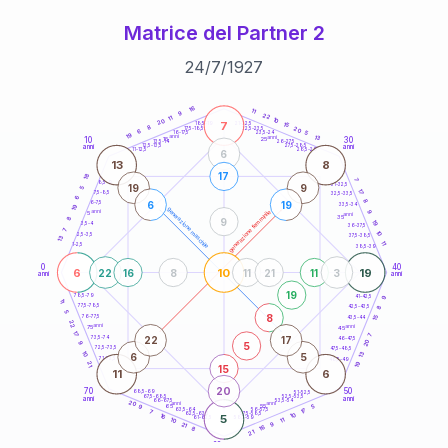
Matrice del Partner 2
24
/
7
/
1927
20
anni
16
11
9
22
11
10
20
7
21-22,5
15
18,5-19
8
20
22,5-23,5
17,5-18,5
6
5
16-17,5
23,5-24
19
anni
anni
13
10
30
15
25
26-27,5
13,5-14
12,5-13,5
27,5-28,5
anni
anni
11-12,5
28,5-29
6
13
8
17
18
7
8,5-9
31-32,5
19
9
5
17
7,5-8,5
32,5-33,5
6
8
6
19
6-7,5
33,5-34
19
generazione maschile
anni
9
generazione femminile
5
anni
35
8
9
19
3,5-4
36-37,5
7
10
2,5-3,5
37,5-38,5
13
11
1-2,5
38,5-39
0
40
6
10
19
22
16
8
11
21
11
3
anni
anni
19
9
78,5-79
41-42,5
11
77,5-78,5
8
42,5-43,5
5
8
76-77,5
15
43,5-44
22
anni
anni
75
45
17
7
22
17
73,5-74
46-47,5
20
5
9
72,5-73,5
47,5-48,5
10
13
6
5
71-72,5
48,5-49
19
21
15
11
6
20
70
50
68,5-69
51-52,5
67,5-68,5
52,5-53,5
anni
anni
66-67,5
53,5-54
20
anni
anni
65
55
5
9
17
63,5-64
56-57,5
7
62,5-63,5
57,5-58,5
10
16
5
61-62,5
58,5-59
11
10
9
21
16
8
21
60