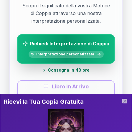
Scopri il significato della vostra Matrice
di Coppia attraverso una nostra
interpretazione personalizzata.
Richiedi Interpretazione di Coppia
✨
Interpretazione personalizzata
⚡
Consegna in 48 ore
Libro in Arrivo
Ricevi la Tua Copia Gratuita del Libro
📚
Guida completa di Coppia
Ricevi la Tua Copia Gratuita
Clo
Il libro è in fase di scrittura. Iscriviti alla newsletter
per ricevere aggiornamenti!