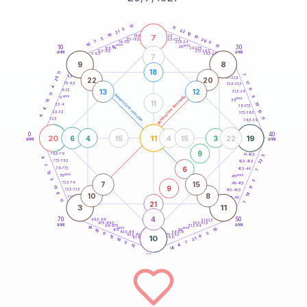
20
anni
12
11
5
22
21
10
16
7
21-22,5
15
18,5-19
5
20
22,5-23,5
17,5-18,5
7
5
16-17,5
23,5-24
16
anni
anni
13
10
30
15
25
26-27,5
13,5-14
12,5-13,5
27,5-28,5
anni
anni
11-12,5
28,5-29
7
9
8
18
11
7
8,5-9
31-32,5
20
22
20
17
7,5-8,5
32,5-33,5
4
8
13
12
6-7,5
33,5-34
11
generazione maschile
anni
9
generazione femminile
5
anni
35
15
11
19
3,5-4
36-37,5
4
10
2,5-3,5
37,5-38,5
6
11
1-2,5
38,5-39
0
40
20
11
19
6
4
15
4
15
3
22
anni
anni
9
78,5-79
41-42,5
5
9
22
77,5-78,5
42,5-43,5
7
6
76-77,5
43,5-44
7
12
anni
anni
75
45
5
3
7
15
73,5-74
46-47,5
9
13
17
72,5-73,5
47,5-48,5
8
14
10
8
71-72,5
48,5-49
11
21
7
3
11
4
70
50
68,5-69
51-52,5
67,5-68,5
52,5-53,5
anni
anni
66-67,5
53,5-54
19
anni
anni
16
65
55
16
63,5-64
56-57,5
5
11
62,5-63,5
57,5-58,5
8
13
10
61-62,5
58,5-59
21
18
7
5
4
15
14
60
anni