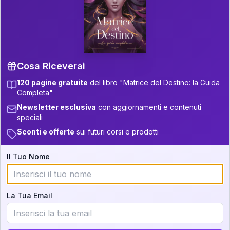
P.S. Interpretazione parziale
👇
gratuita
Scorri più in basso per vedere
un'interpretazione parziale gratuita della tua
Matrice! (o clicca qui!)
Cosa Riceverai
120 pagine gratuite
del libro "Matrice del Destino: la Guida
📚
Libro in Arrivo
Completa"
Iscriviti alla newsletter per ricevere
Newsletter esclusiva
con aggiornamenti e contenuti
aggiornamenti quando sarà disponibile.
speciali
Sconti e offerte
sui futuri corsi e prodotti
Il Tuo Nome
Cosa scoprirete nella vostra
interpretazione:
La Tua Email
💕
Come rafforzare la vostra unione