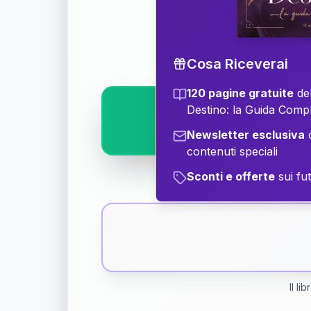
Scopri il significat
Cosa Riceverai
120 pagine gratuite
del
Destino: la Guida Comp
Newsletter esclusiva
c
contenuti speciali
Sconti e offerte
sui fut
Il li