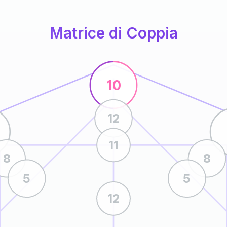
Matrice di Coppia
10
12
11
8
8
5
5
12