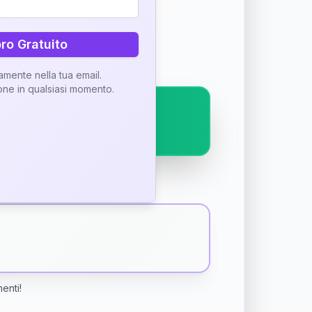
ostra interpretazione
bro Gratuito
tamente nella tua email.
ione in qualsiasi momento.
menti!