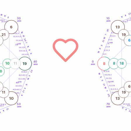
2
10
4
17
17
5
30
10
5
1
5-28,5
12,5-1
anni
anni
28,5-29
11-12,5
6
13
20
19
8,5-9
31-32,5
21
19
7
13
7,5-8,5
32,5-33,5
10
20
6
6-7,5
33,5-34
21
anni
7
5
anni
35
5
15
3,5-4
36-37,5
11
8
2,5-3,5
37,5-38,5
19
9
1-2,5
38,5-39
40
0
19
8
10
11
8
18
anni
anni
0
22
78,5-79
41-42,5
19
77,5-78,5
42,5-43,5
3
11
14
76-77,5
43,5-44
5
anni
anni
75
45
21
11
6
73,5-74
46-47,5
10
5
72,5-73,5
47,5-48,5
7
21
11
19
71-72,5
48,5-49
20
4
10
13
50
70
68,5-69
51-52,5
67,5
-53,5
anni
anni
4
17
21
4
11
2
3