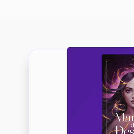
Ricevi la Tua Copia Gratuit
Unisciti
Vuoi co