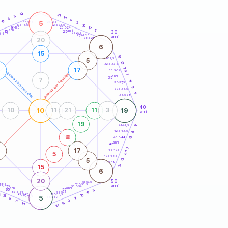
20
anni
10
21
5
16
5
9
18
5
21-22,5
11
18,5-19
2
10
22,5-23,5
17,5-18,5
17
16-17,5
23,5-24
anni
anni
5
30
15
25
26-27,5
3,5-14
3,5
27,5-28,5
anni
28,5-29
20
6
15
19
31-32,5
5
13
32,5-33,5
20
17
33,5-34
generazione maschile
generazione femminile
7
anni
35
7
15
36-37,5
8
37,5-38,5
9
38,5-39
40
10
19
10
11
21
11
3
anni
19
41-42,5
9
42,5-43,5
8
8
15
43,5-44
anni
45
7
17
46-47,5
20
5
47,5-48,5
13
5
48,5-49
19
15
6
20
50
51-52,5
-68,5
52,5-53,5
anni
66-67,5
53,5-54
anni
anni
65
55
5
63,5-64
56-57,5
17
2
62,5-63,5
57,5-58,5
10
18
5
61-62,5
58,5-59
5
11
9
5
16
10
21
60
anni