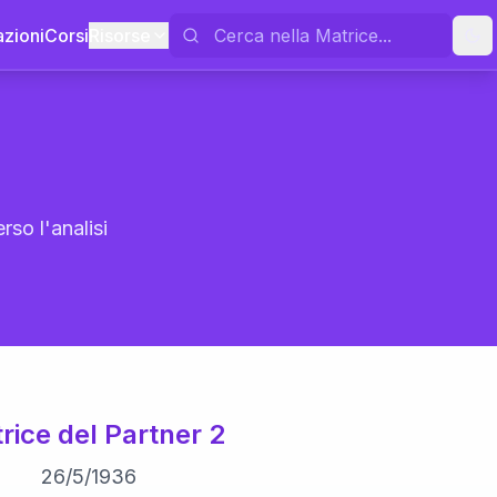
azioni
Corsi
Risorse
rso l'analisi
rice del Partner 2
26
/
5
/
1936