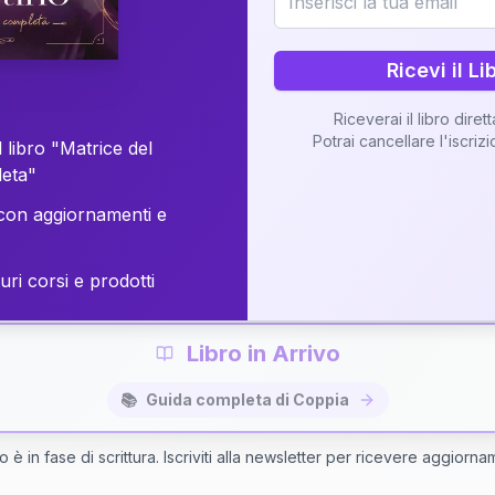
o della vostra Matrice di Coppia attraverso una n
personalizzata.
Ricevi il Li
Riceverai il libro diret
Potrai cancellare l'iscriz
 libro "Matrice del
Richiedi Interpretazione di Coppia
leta"
on aggiornamenti e
✨
Interpretazione personalizzata
⚡
Consegna in 48 ore
uri corsi e prodotti
Libro in Arrivo
📚
Guida completa di Coppia
bro è in fase di scrittura. Iscriviti alla newsletter per ricevere aggiorna