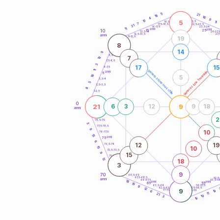
20
anni
5
21
18
16
4
9
13
5
21-22,5
11
18,5-19
7
22,5-23,5
17,5-18,5
21
16-17,5
23,5-24
11
anni
anni
10
15
25
26-27,
13,5-14
12,5-13,5
27,
anni
11-12,5
19
8
14
9
8,5-9
7
19
7,5-8,5
3
17
15
6-7,5
11
generazione maschile
generazione femminile
anni
5
16
5
3,5-4
5
2,5-3,5
8
1-2,5
0
21
9
6
3
12
9
18
anni
2
78,5-79
3
77,5-78,5
9
10
76-77,5
15
anni
75
6
12
19
73,5-74
15
10
72,5-73,5
9
15
71-72,5
12
18
3
9
70
68,5-69
67,5-68,5
52,5
anni
66-67,5
53,5-5
18
anni
anni
65
55
15
63,5-64
56-57,5
9
62,5-63,5
57,5-58,5
12
9
61-62,5
58,5-59
19
6
11
21
10
3
19
60
anni