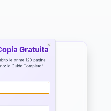
Copia Gratuita
Close
subito le prime 120 pagine
tino: la Guida Completa"
o destino
trice di