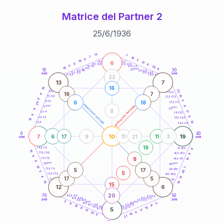
Matrice del Partner 2
25
/
6
/
1936
20
anni
13
7
7
19
8
5
19
6
21-22,5
13
18,5-19
6
6
22,5-23,5
17,5-18,5
5
20
16-17,5
23,5-24
18
anni
anni
9
10
30
15
25
26-27,5
13,5-14
12,5-13,5
27,5-28,5
anni
anni
11-12,5
28,5-29
22
13
7
16
19
22
8,5-9
31-32,5
19
7
6
15
7,5-8,5
32,5-33,5
8
5
6
18
6-7,5
33,5-34
20
generazione maschile
anni
8
generazione femminile
5
anni
35
11
8
17
3,5-4
36-37,5
9
9
2,5-3,5
37,5-38,5
16
10
1-2,5
38,5-39
0
40
7
10
19
6
17
9
11
21
11
3
anni
anni
19
9
78,5-79
41-42,5
15
77,5-78,5
8
42,5-43,5
8
8
76-77,5
15
43,5-44
9
anni
anni
75
45
19
7
5
17
73,5-74
46-47,5
20
5
5
72,5-73,5
47,5-48,5
4
13
17
5
71-72,5
48,5-49
19
16
15
12
6
20
70
50
68,5-69
51-52,5
67,5-68,5
52,5-53,5
anni
anni
66-67,5
53,5-54
5
anni
anni
65
55
5
11
17
63,5-64
56-57,5
10
62,5-63,5
57,5-58,5
10
17
5
61-62,5
58,5-59
11
12
9
22
16
9
21
60