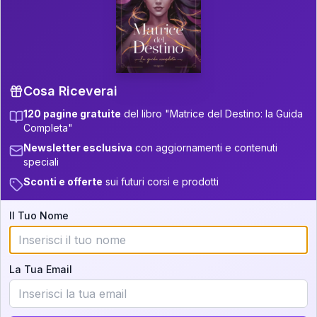
P.S. Interpretazione parziale
👇
gratuita
Scorri più in basso per vedere
un'interpretazione parziale gratuita della tua
Matrice! (o clicca qui!)
Cosa Riceverai
120 pagine gratuite
del libro "Matrice del Destino: la Guida
📚
Libro in Arrivo
Completa"
Iscriviti alla newsletter per ricevere
Newsletter esclusiva
con aggiornamenti e contenuti
aggiornamenti quando sarà disponibile.
speciali
Sconti e offerte
sui futuri corsi e prodotti
Il Tuo Nome
Cosa scoprirete nella vostra
interpretazione:
La Tua Email
💕
Come rafforzare la vostra unione