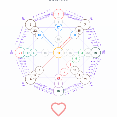
20
anni
9
7
21
19
9
5
15
6
21-22,5
13
18,5-19
21
6
22,5-23,5
17,5-18,5
6
20
16-17,5
23,5-24
15
anni
anni
9
10
30
15
25
26-27,5
13,5-14
12,5-13,5
27,5-28,5
anni
anni
11-12,5
28,5-29
5
9
7
17
21
22
8,5-9
31-32,5
22
18
12
15
7,5-8,5
32,5-33,5
15
5
13
11
6-7,5
33,5-34
3
generazione maschile
anni
8
generazione femminile
5
anni
35
9
10
17
3,5-4
36-37,5
6
9
2,5-3,5
37,5-38,5
9
10
1-2,5
38,5-39
0
40
21
11
19
8
5
16
4
15
3
22
anni
anni
9
78,5-79
41-42,5
5
4
22
77,5-78,5
42,5-43,5
10
6
76-77,5
43,5-44
7
17
anni
anni
75
45
7
3
8
15
73,5-74
46-47,5
9
18
17
72,5-73,5
47,5-48,5
11
14
12
8
71-72,5
48,5-49
15
21
7
4
11
4
70
50
68,5-69
51-52,5
67,5-68,5
52,5-53,5
anni
anni
66-67,5
53,5-54
22
anni
anni
16
65
55
18
63,5-64
56-57,5
5
5
62,5-63,5
57,5-58,5
8
14
10
61-62,5
58,5-59
21
20
7
6
4
16
14
60
anni