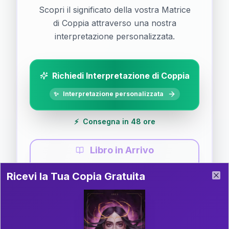
Scopri il significato della vostra Matrice
di Coppia attraverso una nostra
interpretazione personalizzata.
Richiedi Interpretazione di Coppia
✨
Interpretazione personalizzata
⚡
Consegna in 48 ore
Libro in Arrivo
Ricevi la Tua Copia Gratuita del Libro
📚
Guida completa di Coppia
Ricevi la Tua Copia Gratuita
Clo
Il libro è in fase di scrittura. Iscriviti alla newsletter
per ricevere aggiornamenti!