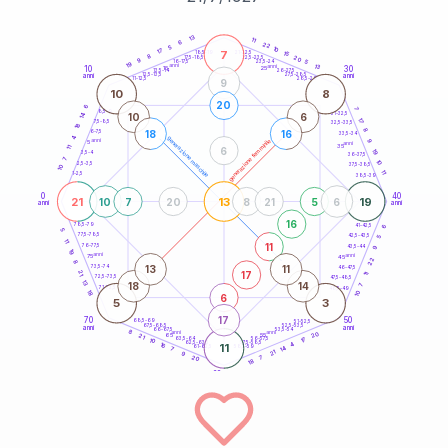
20
anni
13
11
6
22
5
10
17
7
21-22,5
15
18,5-19
8
20
22,5-23,5
17,5-18,5
9
5
16-17,5
23,5-24
19
anni
anni
13
10
30
15
25
26-27,5
13,5-14
12,5-13,5
27,5-28,5
anni
anni
11-12,5
28,5-29
9
10
8
20
6
7
8,5-9
31-32,5
10
6
14
17
7,5-8,5
32,5-33,5
18
8
18
16
6-7,5
33,5-34
4
generazione maschile
anni
9
generazione femminile
5
anni
35
11
6
19
3,5-4
36-37,5
7
10
2,5-3,5
37,5-38,5
10
11
1-2,5
38,5-39
0
40
21
13
19
10
7
20
8
21
5
6
anni
anni
16
6
78,5-79
41-42,5
5
77,5-78,5
42,5-43,5
5
11
11
76-77,5
9
43,5-44
19
anni
anni
75
45
22
8
13
11
73,5-74
46-47,5
17
21
11
72,5-73,5
47,5-48,5
13
18
14
7
71-72,5
48,5-49
18
10
6
5
3
17
70
50
68,5-69
51-52,5
67,5-68,5
52,5-53,5
anni
anni
66-67,5
53,5-54
8
anni
anni
20
65
55
21
17
63,5-64
56-57,5
10
62,5-63,5
57,5-58,5
4
16
11
61-62,5
58,5-59
14
7
21
9
20
7
18
60
anni