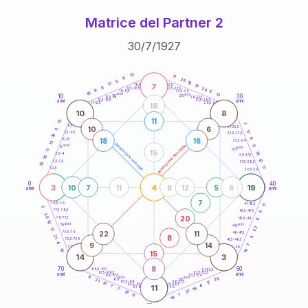
Matrice del Partner 2
30
/
7
/
1927
20
anni
13
11
6
22
5
10
17
7
21-22,5
15
18,5-19
8
20
22,5-23,5
17,5-18,5
9
5
16-17,5
23,5-24
19
anni
anni
13
10
30
15
25
26-27,5
13,5-14
12,5-13,5
27,5-28,5
anni
anni
11-12,5
28,5-29
18
10
8
11
15
7
8,5-9
31-32,5
10
6
5
17
7,5-8,5
32,5-33,5
18
8
18
16
6-7,5
33,5-34
13
generazione maschile
anni
9
generazione femminile
5
anni
35
11
15
19
3,5-4
36-37,5
16
10
2,5-3,5
37,5-38,5
19
11
1-2,5
38,5-39
0
40
3
4
19
10
7
11
8
12
5
6
anni
anni
7
6
78,5-79
41-42,5
5
77,5-78,5
42,5-43,5
5
20
20
76-77,5
9
43,5-44
10
anni
anni
75
45
22
17
22
11
73,5-74
46-47,5
8
21
11
72,5-73,5
47,5-48,5
4
9
14
7
71-72,5
48,5-49
18
10
15
14
3
8
70
50
68,5-69
51-52,5
67,5-68,5
52,5-53,5
anni
anni
66-67,5
53,5-54
8
anni
anni
20
65
55
21
17
63,5-64
56-57,5
10
62,5-63,5
57,5-58,5
4
7
11
61-62,5
58,5-59
14
7
21
18
11
7
18
60