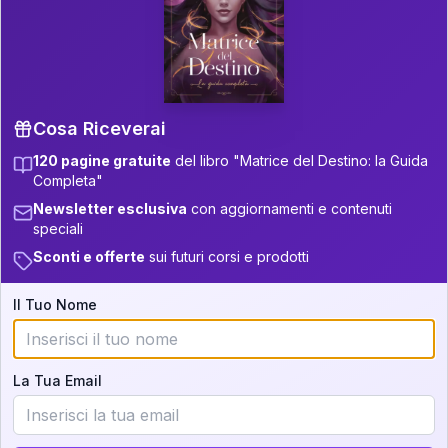
P.S. Interpretazione parziale
👇
gratuita
Scorri più in basso per vedere
un'interpretazione parziale gratuita della tua
Matrice! (o clicca qui!)
Cosa Riceverai
120 pagine gratuite
del libro "Matrice del Destino: la Guida
📚
Libro in Arrivo
Completa"
Iscriviti alla newsletter per ricevere
Newsletter esclusiva
con aggiornamenti e contenuti
aggiornamenti quando sarà disponibile.
speciali
Sconti e offerte
sui futuri corsi e prodotti
Il Tuo Nome
Cosa scoprirete nella vostra
interpretazione:
La Tua Email
💕
Come rafforzare la vostra unione