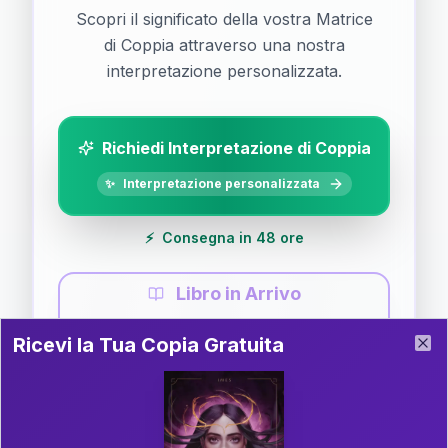
Scopri il significato della vostra Matrice
di Coppia attraverso una nostra
interpretazione personalizzata.
Richiedi Interpretazione di Coppia
✨
Interpretazione personalizzata
⚡
Consegna in 48 ore
Libro in Arrivo
Ricevi la Tua Copia Gratuita del Libro
📚
Guida completa di Coppia
Ricevi la Tua Copia Gratuita
Clo
Il libro è in fase di scrittura. Iscriviti alla newsletter
per ricevere aggiornamenti!