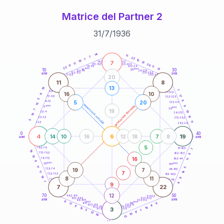
Matrice del Partner 2
31
/
7
/
1936
20
anni
14
11
7
22
7
10
18
7
21-22,5
15
18,5-19
11
20
22,5-23,5
17,5-18,5
11
5
16-17,5
23,5-24
22
anni
anni
13
10
30
15
25
26-27,5
13,5-14
12,5-13,5
27,5-28,5
anni
anni
11-12,5
28,5-29
20
11
8
13
19
7
8,5-9
31-32,5
16
10
8
17
7,5-8,5
32,5-33,5
5
8
5
20
6-7,5
33,5-34
15
generazione maschile
anni
9
generazione femminile
5
anni
35
19
7
19
3,5-4
36-37,5
19
10
2,5-3,5
37,5-38,5
5
11
1-2,5
38,5-39
0
40
4
6
19
14
10
16
12
18
7
8
anni
anni
5
78,5-79
41-42,5
7
19
77,5-78,5
6
42,5-43,5
15
16
76-77,5
43,5-44
11
8
anni
anni
75
45
11
5
19
7
73,5-74
46-47,5
14
7
11
72,5-73,5
47,5-48,5
18
8
11
9
71-72,5
48,5-49
7
9
4
7
22
12
70
50
68,5-69
51-52,5
67,5-68,5
52,5-53,5
anni
anni
66-67,5
53,5-54
6
anni
anni
6
65
55
17
63,5-64
56-57,5
11
9
18
62,5-63,5
57,5-58,5
10
3
61-62,5
58,5-59
5
7
17
13
10
16
13
60