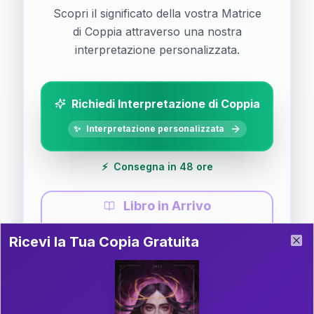
Scopri il significato della vostra Matrice
di Coppia attraverso una nostra
interpretazione personalizzata.
Richiedi Interpretazione di Coppia
✨
Interpretazione personalizzata
⚡
Consegna in 48 ore
Libro in Arrivo
Ricevi la Tua Copia Gratuita del Libro
📚
Guida completa di Coppia
Ricevi la Tua Copia Gratuita
Clo
Il libro è in fase di scrittura. Iscriviti alla newsletter
per ricevere aggiornamenti!