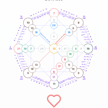
20
anni
13
11
6
22
5
10
17
7
21-22,5
15
18,5-19
8
20
22,5-23,5
17,5-18,5
9
5
16-17,5
23,5-24
19
anni
anni
13
10
30
15
25
26-27,5
13,5-14
12,5-13,5
27,5-28,5
anni
anni
11-12,5
28,5-29
9
10
8
20
6
7
8,5-9
31-32,5
10
6
14
17
7,5-8,5
32,5-33,5
18
8
18
16
6-7,5
33,5-34
4
generazione maschile
anni
9
generazione femminile
5
anni
35
11
6
19
3,5-4
36-37,5
7
10
2,5-3,5
37,5-38,5
10
11
1-2,5
38,5-39
0
40
21
13
19
10
7
20
8
21
5
6
anni
anni
16
6
78,5-79
41-42,5
5
77,5-78,5
42,5-43,5
5
11
11
76-77,5
9
43,5-44
19
anni
anni
75
45
22
8
13
11
73,5-74
46-47,5
17
21
11
72,5-73,5
47,5-48,5
13
18
14
7
71-72,5
48,5-49
18
10
6
5
3
17
70
50
68,5-69
51-52,5
67,5-68,5
52,5-53,5
anni
anni
66-67,5
53,5-54
8
anni
anni
20
65
55
21
17
63,5-64
56-57,5
10
62,5-63,5
57,5-58,5
4
16
11
61-62,5
58,5-59
14
7
21
9
20
7
18
60
anni