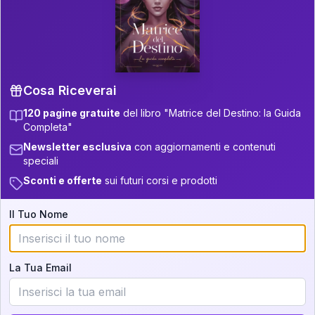
P.S. Interpretazione parziale
👇
gratuita
Scorri più in basso per vedere
un'interpretazione parziale gratuita della tua
Matrice! (o clicca qui!)
Cosa Riceverai
120 pagine gratuite
del libro "Matrice del Destino: la Guida
📚
Libro in Arrivo
Completa"
Iscriviti alla newsletter per ricevere
Newsletter esclusiva
con aggiornamenti e contenuti
aggiornamenti quando sarà disponibile.
speciali
Sconti e offerte
sui futuri corsi e prodotti
Il Tuo Nome
Cosa scoprirete nella vostra
interpretazione:
La Tua Email
💕
Come rafforzare la vostra unione