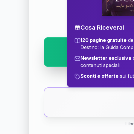
Scopri il significat
Cosa Riceverai
120 pagine gratuite
del
Destino: la Guida Comp
Newsletter esclusiva
c
contenuti speciali
Sconti e offerte
sui fut
Il li