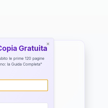
Copia Gratuita
Close
subito le prime 120 pagine
tino: la Guida Completa"
o destino
trice di