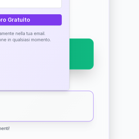
ostra interpretazione
bro Gratuito
tamente nella tua email.
ione in qualsiasi momento.
menti!