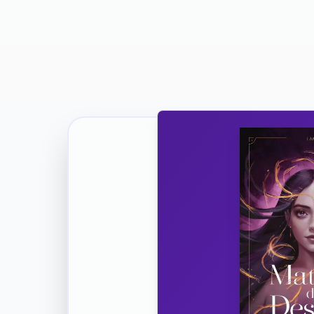
Ricevi la Tua Copia Gratuit
Unisciti
Vuoi co