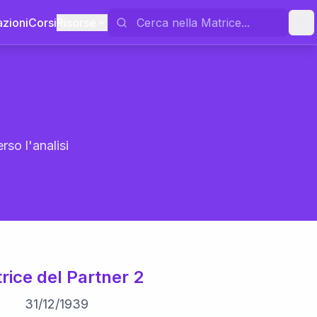
azioni
Corsi
Risorse
rso l'analisi
rice del Partner 2
31
/
12
/
1939