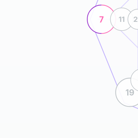
7
11
19