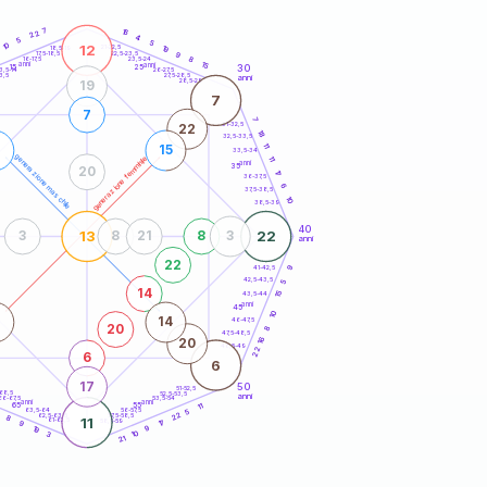
20
anni
7
16
22
4
5
5
10
12
21-22,5
19
18,5-19
22,5-23,5
9
17,5-18,5
8
16-17,5
23,5-24
anni
15
anni
30
15
25
26-27,5
3,5-14
3,5
27,5-28,5
anni
28,5-29
19
7
7
7
31-32,5
22
18
32,5-33,5
11
15
33,5-34
generazione maschile
generazione femminile
11
anni
35
20
17
36-37,5
6
37,5-38,5
10
38,5-39
40
13
22
3
8
21
8
3
anni
22
41-42,5
9
42,5-43,5
5
14
15
43,5-44
anni
45
10
14
46-47,5
20
8
47,5-48,5
16
20
48,5-49
22
6
6
17
50
51-52,5
-68,5
52,5-53,5
anni
66-67,5
53,5-54
anni
anni
65
55
11
63,5-64
56-57,5
3
5
22
62,5-63,5
57,5-58,5
8
11
61-62,5
58,5-59
17
9
19
9
10
3
21
60
anni