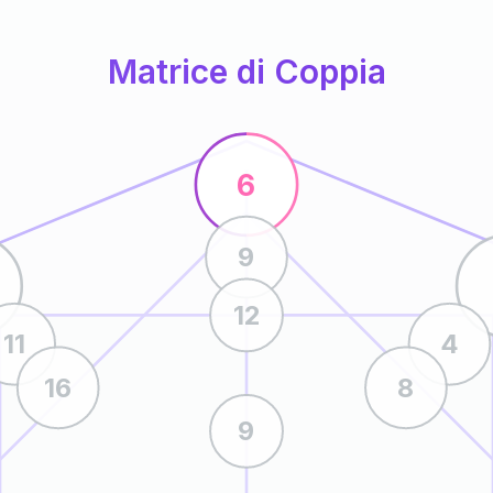
Matrice di Coppia
6
9
12
11
4
16
8
9