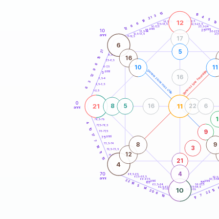
20
anni
15
16
3
4
21
5
18
12
21-22,5
19
18,5-19
6
22,5-23,5
17,5-18,5
6
16-17,5
23,5-24
12
anni
anni
10
15
25
26-27,
13,5-14
12,5-13,5
27,
anni
11-12,5
17
6
5
21
8,5-9
16
15
7,5-8,5
6
10
11
6-7,5
9
generazione maschile
generazione femminile
anni
5
12
16
3,5-4
3
2,5-3,5
6
1-2,5
0
21
11
8
5
16
22
6
anni
1
78,5-79
4
77,5-78,5
10
9
76-77,5
17
anni
75
7
8
9
73,5-74
18
3
72,5-73,5
11
12
71-72,5
15
21
4
4
70
68,5-69
67,5-68,5
52,5
anni
66-67,5
53,5-5
22
anni
anni
65
55
18
63,5-64
56-57,5
5
62,5-63,5
57,5-58,5
14
10
61-62,5
58,5-59
15
20
22
6
16
7
17
60
anni