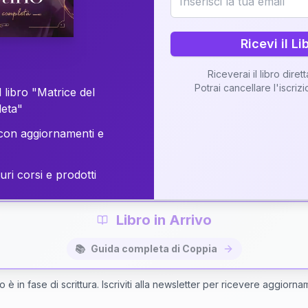
o della vostra Matrice di Coppia attraverso una n
personalizzata.
Ricevi il Li
Riceverai il libro diret
Potrai cancellare l'iscriz
 libro "Matrice del
Richiedi Interpretazione di Coppia
leta"
on aggiornamenti e
✨
Interpretazione personalizzata
⚡
Consegna in 48 ore
uri corsi e prodotti
Libro in Arrivo
📚
Guida completa di Coppia
bro è in fase di scrittura. Iscriviti alla newsletter per ricevere aggiorna