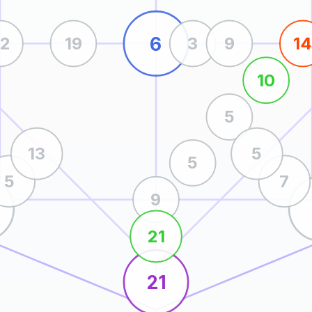
6
22
19
3
9
1
10
5
13
5
5
5
7
9
21
21