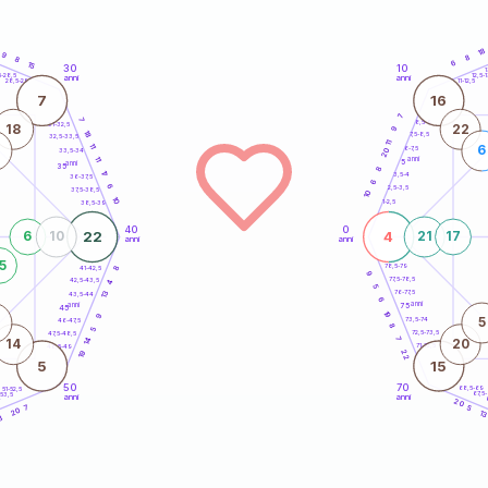
18
9
8
8
6
15
30
10
5
1
5-28,5
12,5-1
anni
anni
28,5-29
11-12,5
7
16
7
7
8,5-9
31-32,5
18
22
9
18
7,5-8,5
32,5-33,5
11
11
6
6-7,5
20
33,5-34
11
anni
5
anni
35
8
17
3,5-4
36-37,5
6
6
2,5-3,5
37,5-38,5
10
10
1-2,5
38,5-39
40
0
22
4
6
10
21
17
anni
anni
5
78,5-79
8
41-42,5
9
77,5-78,5
42,5-43,5
4
5
13
76-77,5
43,5-44
6
anni
anni
75
45
19
9
5
73,5-74
46-47,5
8
5
72,5-73,5
47,5-48,5
7
14
14
20
71-72,5
48,5-49
22
19
5
15
50
70
68,5-69
51-52,5
67,5
-53,5
anni
anni
4
20
7
5
20
1
8