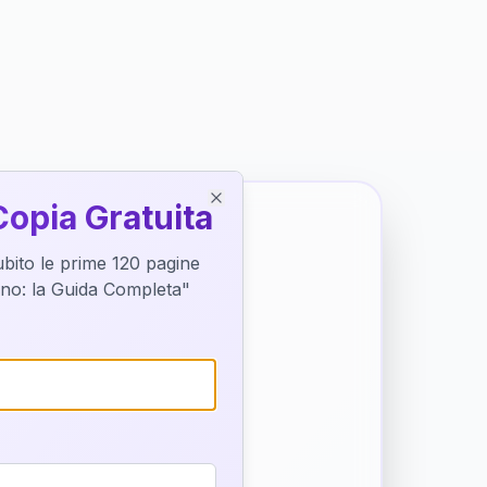
Copia Gratuita
Close
subito le prime 120 pagine
tino: la Guida Completa"
o destino
trice di