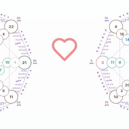
14
14
9
9
13
4
30
10
5
1
5-28,5
12,5-1
anni
anni
28,5-29
11-12,5
22
4
15
6
8,5-9
31-32,5
4
18
11
11
7,5-8,5
32,5-33,5
18
18
1
6-7,5
33,5-34
7
anni
7
5
anni
35
17
17
3,5-4
36-37,5
10
10
2,5-3,5
37,5-38,5
13
4
1-2,5
38,5-39
40
0
21
3
10
4
11
8
anni
anni
7
78,5-79
41-42,5
11
19
77,5-78,5
42,5-43,5
8
16
13
76-77,5
43,5-44
11
anni
anni
75
45
13
5
2
73,5-74
46-47,5
18
21
72,5-73,5
47,5-48,5
5
16
9
3
71-72,5
48,5-49
15
9
11
10
50
70
68,5-69
51-52,5
67,5
-53,5
anni
anni
4
19
14
9
3
8
22