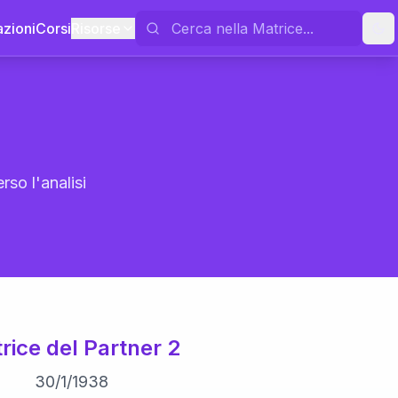
azioni
Corsi
Risorse
rso l'analisi
rice del Partner 2
30
/
1
/
1938