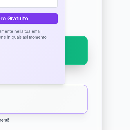
ostra interpretazione
bro Gratuito
tamente nella tua email.
ione in qualsiasi momento.
menti!