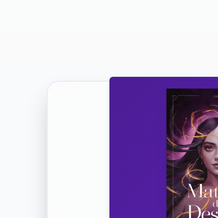
Ricevi la Tua Copia Gratuit
Unisciti
Vuoi co