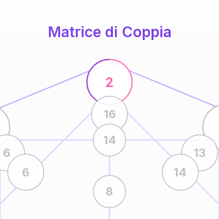
Matrice di Coppia
2
16
14
6
13
6
14
8