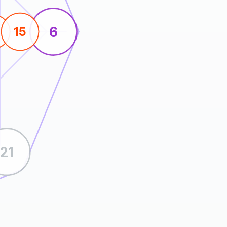
6
15
21