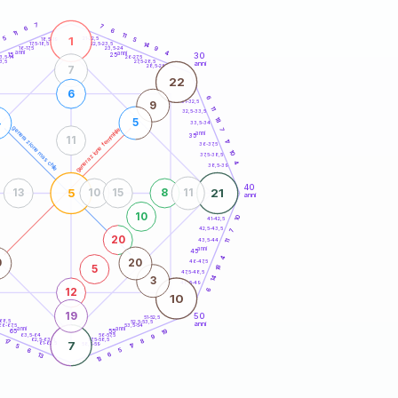
20
anni
7
7
6
6
11
11
1
5
21-22,5
5
18,5-19
14
22,5-23,5
17,5-18,5
9
16-17,5
23,5-24
anni
anni
4
30
15
25
26-27,5
3,5-14
3,5
27,5-28,5
anni
28,5-29
7
22
6
6
31-32,5
9
11
32,5-33,5
18
4
5
33,5-34
generazione maschile
generazione femminile
7
anni
35
11
17
36-37,5
10
37,5-38,5
4
38,5-39
40
5
21
13
10
15
8
11
anni
10
10
41-42,5
42,5-43,5
7
20
43,5-44
11
anni
45
4
0
20
46-47,5
18
5
47,5-48,5
14
3
48,5-49
12
6
10
19
50
51-52,5
-68,5
52,5-53,5
anni
66-67,5
53,5-54
anni
anni
19
65
55
63,5-64
56-57,5
9
62,5-63,5
57,5-58,5
17
8
7
61-62,5
58,5-59
17
5
5
6
13
6
13
60
anni