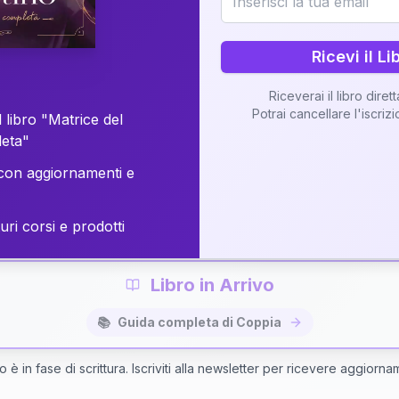
o della vostra Matrice di Coppia attraverso una n
personalizzata.
Ricevi il Li
Riceverai il libro diret
Potrai cancellare l'iscriz
 libro "Matrice del
Richiedi Interpretazione di Coppia
leta"
on aggiornamenti e
✨
Interpretazione personalizzata
⚡
Consegna in 48 ore
uri corsi e prodotti
Libro in Arrivo
📚
Guida completa di Coppia
bro è in fase di scrittura. Iscriviti alla newsletter per ricevere aggiorna