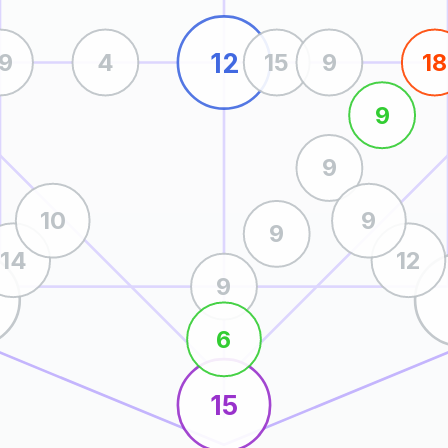
12
19
4
15
9
18
9
9
10
9
9
14
12
9
6
15