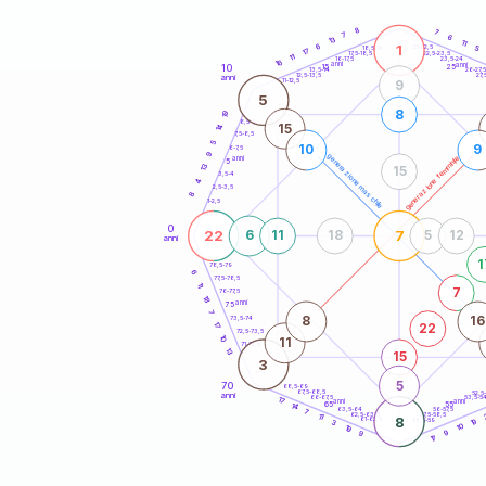
20
anni
8
7
7
6
13
11
1
6
21-22,5
5
18,5-19
17
22,5-23,5
17,5-18,5
11
16-17,5
23,5-24
16
anni
anni
10
15
25
26-27,
13,5-14
12,5-13,5
27,
anni
11-12,5
9
5
8
19
8,5-9
15
14
7,5-8,5
5
10
9
6-7,5
9
generazione maschile
generazione femminile
anni
5
13
15
3,5-4
4
2,5-3,5
8
1-2,5
0
22
7
6
11
18
5
12
anni
1
78,5-79
6
77,5-78,5
11
7
76-77,5
18
anni
75
7
8
16
73,5-74
17
22
72,5-73,5
10
11
71-72,5
13
15
3
5
70
68,5-69
67,5-68,5
52,5
anni
66-67,5
53,5-5
17
anni
anni
65
55
14
63,5-64
56-57,5
7
62,5-63,5
57,5-58,5
11
8
61-62,5
58,5-59
19
3
10
19
9
9
17
60
anni