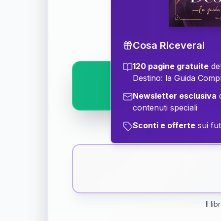
Scopri il significat
Cosa Riceverai
120 pagine gratuite
del
Destino: la Guida Comp
Newsletter esclusiva
c
contenuti speciali
Sconti e offerte
sui fut
Il li