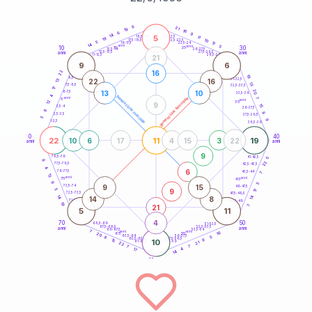
20
anni
6
21
19
16
6
9
14
5
21-22,5
11
18,5-19
19
10
22,5-23,5
17,5-18,5
5
17
16-17,5
23,5-24
14
anni
anni
5
10
30
15
25
26-27,5
13,5-14
12,5-13,5
27,5-28,5
anni
anni
11-12,5
28,5-29
21
9
6
22
16
19
8,5-9
31-32,5
22
16
13
13
7,5-8,5
32,5-33,5
17
20
13
10
6-7,5
33,5-34
4
generazione maschile
anni
7
generazione femminile
5
anni
12
35
9
15
3,5-4
36-37,5
8
8
2,5-3,5
37,5-38,5
3
9
1-2,5
38,5-39
0
40
22
11
19
10
6
17
4
15
3
22
anni
anni
9
78,5-79
41-42,5
5
8
22
77,5-78,5
42,5-43,5
4
6
76-77,5
43,5-44
7
13
anni
anni
75
45
9
3
9
15
73,5-74
46-47,5
9
5
17
72,5-73,5
47,5-48,5
14
14
14
8
71-72,5
48,5-49
19
21
7
5
11
4
70
50
68,5-69
51-52,5
67,5-68,5
52,5-53,5
anni
anni
66-67,5
53,5-54
7
anni
anni
16
65
55
20
63,5-64
56-57,5
5
8
62,5-63,5
57,5-58,5
8
15
10
61-62,5
58,5-59
21
22
7
7
4
17
14
60
anni