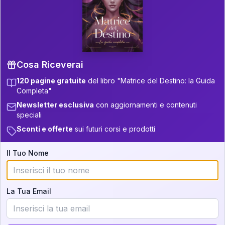
P.S. Interpretazione parziale
👇
gratuita
Scorri più in basso per vedere
un'interpretazione parziale gratuita della tua
Matrice! (o clicca qui!)
Cosa Riceverai
120 pagine gratuite
del libro "Matrice del Destino: la Guida
📚
Libro in Arrivo
Completa"
Iscriviti alla newsletter per ricevere
Newsletter esclusiva
con aggiornamenti e contenuti
aggiornamenti quando sarà disponibile.
speciali
Sconti e offerte
sui futuri corsi e prodotti
Il Tuo Nome
Cosa scoprirete nella vostra
interpretazione:
La Tua Email
💕
Come rafforzare la vostra unione