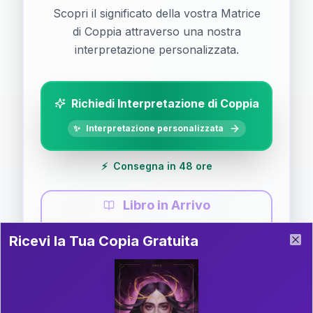
Scopri il significato della vostra Matrice
di Coppia attraverso una nostra
interpretazione personalizzata.
Richiedi Interpretazione di Coppia
✨
Interpretazione personalizzata
⚡
Consegna in 48 ore
Libro in Arrivo
Ricevi la Tua Copia Gratuita del Libro
📚
Guida completa di Coppia
Ricevi la Tua Copia Gratuita
Clo
Il libro è in fase di scrittura. Iscriviti alla newsletter
per ricevere aggiornamenti!