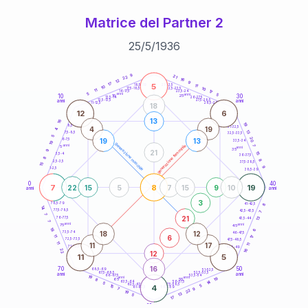
Matrice del Partner 2
25
/
5
/
1936
20
anni
9
21
22
16
12
9
17
5
21-22,5
11
18,5-19
10
10
22,5-23,5
17,5-18,5
11
17
16-17,5
23,5-24
5
anni
anni
5
10
30
15
25
26-27,5
13,5-14
12,5-13,5
27,5-28,5
anni
anni
11-12,5
28,5-29
18
12
6
13
16
19
8,5-9
31-32,5
4
19
4
13
7,5-8,5
32,5-33,5
5
20
19
13
6-7,5
33,5-34
19
generazione maschile
anni
7
generazione femminile
5
anni
35
9
21
15
3,5-4
36-37,5
8
8
2,5-3,5
37,5-38,5
15
9
1-2,5
38,5-39
0
40
7
8
19
22
15
5
7
15
9
10
anni
anni
3
8
78,5-79
41-42,5
14
77,5-78,5
42,5-43,5
7
7
21
13
76-77,5
43,5-44
7
anni
anni
75
45
18
6
18
12
73,5-74
46-47,5
6
11
17
72,5-73,5
47,5-48,5
11
11
17
11
71-72,5
48,5-49
16
22
12
11
5
16
70
50
68,5-69
51-52,5
67,5-68,5
52,5-53,5
anni
anni
66-67,5
53,5-54
19
anni
anni
19
65
55
8
14
63,5-64
56-57,5
5
62,5-63,5
57,5-58,5
15
4
5
61-62,5
58,5-59
9
7
22
19
13
5
17
60