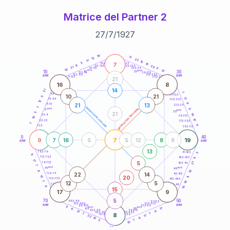
Matrice del Partner 2
27
/
7
/
1927
20
anni
19
11
12
22
17
10
7
5
21-22,5
15
18,5-19
8
20
22,5-23,5
17,5-18,5
21
5
16-17,5
23,5-24
10
anni
anni
13
10
30
15
25
26-27,5
13,5-14
12,5-13,5
27,5-28,5
anni
anni
11-12,5
28,5-29
21
16
8
14
21
7
8,5-9
31-32,5
10
21
5
17
7,5-8,5
32,5-33,5
12
8
21
13
6-7,5
33,5-34
7
generazione maschile
anni
9
generazione femminile
5
anni
35
21
5
19
3,5-4
36-37,5
16
10
2,5-3,5
37,5-38,5
7
11
1-2,5
38,5-39
0
40
9
7
19
7
16
5
5
12
8
9
anni
anni
13
78,5-79
3
41-42,5
8
77,5-78,5
42,5-43,5
11
17
5
21
76-77,5
43,5-44
7
anni
anni
75
45
8
10
22
14
73,5-74
46-47,5
20
15
11
72,5-73,5
47,5-48,5
19
7
12
5
71-72,5
48,5-49
6
10
15
17
9
5
70
50
68,5-69
51-52,5
67,5-68,5
52,5-53,5
anni
anni
66-67,5
53,5-54
5
anni
anni
17
65
55
6
8
63,5-64
56-57,5
13
62,5-63,5
57,5-58,5
7
8
7
61-62,5
58,5-59
17
22
6
15
5
7
15
60