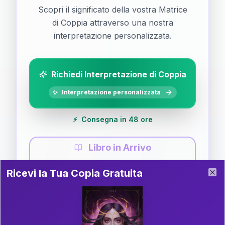
Scopri il significato della vostra Matrice
di Coppia attraverso una nostra
interpretazione personalizzata.
Richiedi Interpretazione di Coppia
✨
Interpretazione personalizzata
⚡
Consegna in 48 ore
Libro in Arrivo
Ricevi la Tua Copia Gratuita del Libro
📚
Guida completa di Coppia
Ricevi la Tua Copia Gratuita
Clo
Il libro è in fase di scrittura. Iscriviti alla newsletter
per ricevere aggiornamenti!