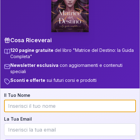
P.S. Interpretazione parziale
👇
gratuita
Scorri più in basso per vedere
un'interpretazione parziale gratuita della tua
Matrice! (o clicca qui!)
Cosa Riceverai
120 pagine gratuite
del libro "Matrice del Destino: la Guida
📚
Libro in Arrivo
Completa"
Iscriviti alla newsletter per ricevere
Newsletter esclusiva
con aggiornamenti e contenuti
aggiornamenti quando sarà disponibile.
speciali
Sconti e offerte
sui futuri corsi e prodotti
Il Tuo Nome
Cosa scoprirete nella vostra
interpretazione:
La Tua Email
💕
Come rafforzare la vostra unione