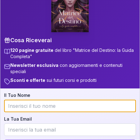
P.S. Interpretazione parziale
👇
gratuita
Scorri più in basso per vedere
un'interpretazione parziale gratuita della tua
Matrice! (o clicca qui!)
Cosa Riceverai
120 pagine gratuite
del libro "Matrice del Destino: la Guida
📚
Libro in Arrivo
Completa"
Iscriviti alla newsletter per ricevere
Newsletter esclusiva
con aggiornamenti e contenuti
aggiornamenti quando sarà disponibile.
speciali
Sconti e offerte
sui futuri corsi e prodotti
Il Tuo Nome
Cosa scoprirete nella vostra
interpretazione:
La Tua Email
💕
Come rafforzare la vostra unione