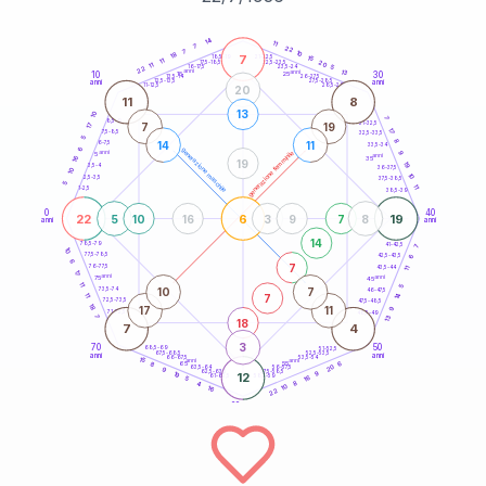
20
anni
14
11
7
22
7
10
18
7
21-22,5
15
18,5-19
11
20
22,5-23,5
17,5-18,5
11
5
16-17,5
23,5-24
22
anni
anni
13
10
30
15
25
26-27,5
13,5-14
12,5-13,5
27,5-28,5
anni
anni
11-12,5
28,5-29
20
11
8
13
10
7
8,5-9
31-32,5
7
19
17
17
7,5-8,5
32,5-33,5
5
8
14
11
6-7,5
33,5-34
6
generazione maschile
anni
9
generazione femminile
5
anni
16
35
19
19
3,5-4
36-37,5
10
10
2,5-3,5
37,5-38,5
5
11
1-2,5
38,5-39
0
40
22
6
19
5
10
16
3
9
7
8
anni
anni
14
78,5-79
41-42,5
7
10
77,5-78,5
6
42,5-43,5
6
7
76-77,5
43,5-44
11
17
anni
anni
75
45
11
5
10
7
73,5-74
46-47,5
14
7
11
72,5-73,5
47,5-48,5
18
17
11
9
71-72,5
48,5-49
7
13
18
7
4
3
70
50
68,5-69
51-52,5
67,5-68,5
52,5-53,5
anni
anni
66-67,5
53,5-54
15
anni
anni
6
65
55
8
20
63,5-64
56-57,5
9
62,5-63,5
57,5-58,5
9
19
12
61-62,5
16
58,5-59
5
8
4
10
16
22
60
anni