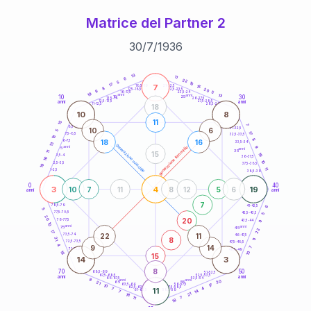
Matrice del Partner 2
30
/
7
/
1936
20
anni
13
11
6
22
5
10
17
7
21-22,5
15
18,5-19
8
20
22,5-23,5
17,5-18,5
9
5
16-17,5
23,5-24
19
anni
anni
13
10
30
15
25
26-27,5
13,5-14
12,5-13,5
27,5-28,5
anni
anni
11-12,5
28,5-29
18
10
8
11
15
7
8,5-9
31-32,5
10
6
5
17
7,5-8,5
32,5-33,5
18
8
18
16
6-7,5
33,5-34
13
generazione maschile
anni
9
generazione femminile
5
anni
35
11
15
19
3,5-4
36-37,5
16
10
2,5-3,5
37,5-38,5
19
11
1-2,5
38,5-39
0
40
3
4
19
10
7
11
8
12
5
6
anni
anni
7
6
78,5-79
41-42,5
5
77,5-78,5
42,5-43,5
5
20
20
76-77,5
9
43,5-44
10
anni
anni
75
45
22
17
22
11
73,5-74
46-47,5
8
21
11
72,5-73,5
47,5-48,5
4
9
14
7
71-72,5
48,5-49
18
10
15
14
3
8
70
50
68,5-69
51-52,5
67,5-68,5
52,5-53,5
anni
anni
66-67,5
53,5-54
8
anni
anni
20
65
55
21
17
63,5-64
56-57,5
10
62,5-63,5
57,5-58,5
4
7
11
61-62,5
58,5-59
14
7
21
18
11
7
18
60