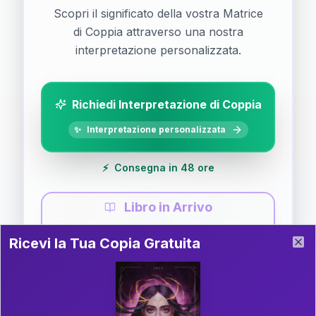
Scopri il significato della vostra Matrice
di Coppia attraverso una nostra
interpretazione personalizzata.
Richiedi Interpretazione di Coppia
✨
Interpretazione personalizzata
⚡
Consegna in 48 ore
Libro in Arrivo
Ricevi la Tua Copia Gratuita del Libro
📚
Guida completa di Coppia
Ricevi la Tua Copia Gratuita
Clo
Il libro è in fase di scrittura. Iscriviti alla newsletter
per ricevere aggiornamenti!