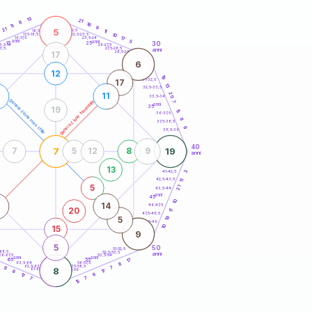
20
anni
13
21
8
16
11
9
21
5
21-22,5
11
18,5-19
10
22,5-23,5
17,5-18,5
17
16-17,5
23,5-24
anni
anni
5
30
15
25
26-27,5
3,5-14
3,5
27,5-28,5
anni
28,5-29
17
6
12
19
31-32,5
17
13
32,5-33,5
20
1
11
33,5-34
generazione maschile
generazione femminile
7
anni
35
19
15
36-37,5
8
37,5-38,5
9
38,5-39
40
7
19
7
5
12
8
9
anni
13
3
41-42,5
42,5-43,5
11
5
21
43,5-44
anni
45
10
14
46-47,5
20
11
47,5-48,5
19
5
48,5-49
10
15
9
5
50
51-52,5
-68,5
52,5-53,5
anni
66-67,5
53,5-54
anni
anni
17
65
55
63,5-64
56-57,5
8
9
62,5-63,5
57,5-58,5
9
7
8
61-62,5
58,5-59
17
8
17
6
7
7
15
60
anni