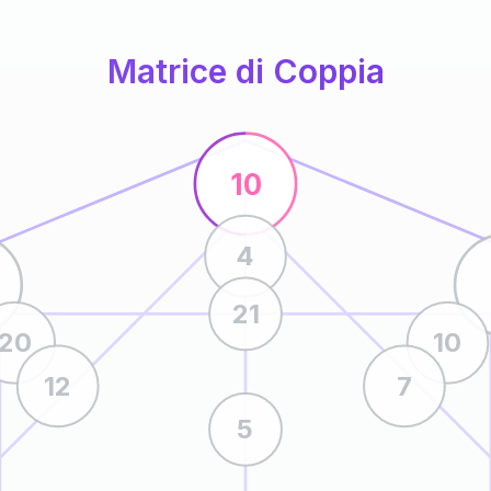
Matrice di Coppia
10
4
21
20
10
12
7
5