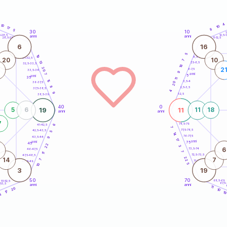
4
10
10
17
8
5
30
10
5
1
5-28,5
12,5-1
anni
anni
28,5-29
11-12,5
6
16
5
19
8,5-9
31-32,5
20
10
7
13
7,5-8,5
32,5-33,5
16
20
2
6-7,5
33,5-34
9
anni
7
5
anni
35
11
15
3,5-4
20
36-37,5
8
2,5-3,5
37,5-38,5
4
9
1-2,5
38,5-39
40
0
19
11
5
6
11
18
anni
anni
7
78,5-79
41-42,5
6
7
77,5-78,5
42,5-43,5
5
14
76-77,5
43,5-44
9
17
anni
anni
75
45
22
3
6
73,5-74
46-47,5
7
11
72,5-73,5
47,5-48,5
22
14
7
7
71-72,5
48,5-49
5
10
3
19
50
70
68,5-69
51-52,5
67,5
-53,5
anni
anni
4
11
20
10
17
1
4