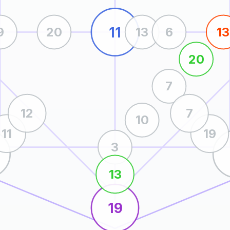
11
9
20
13
6
13
20
7
12
7
10
11
19
3
13
19