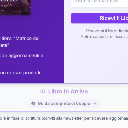
o della vostra Matrice di Coppia attraverso una n
personalizzata.
Ricevi il Li
Riceverai il libro diret
Potrai cancellare l'iscriz
 libro "Matrice del
Richiedi Interpretazione di Coppia
leta"
on aggiornamenti e
✨
Interpretazione personalizzata
⚡
Consegna in 48 ore
uri corsi e prodotti
Libro in Arrivo
📚
Guida completa di Coppia
bro è in fase di scrittura. Iscriviti alla newsletter per ricevere aggiorna