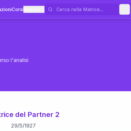
azioni
Corsi
Risorse
rso l'analisi
rice del Partner 2
29
/
5
/
1927