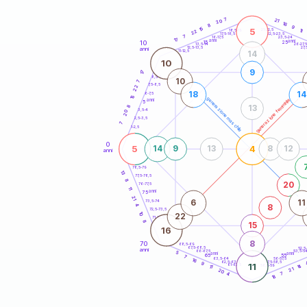
20
anni
7
21
20
16
8
9
15
5
21-22,5
11
18,5-19
22
22,5-23,5
17,5-18,5
7
16-17,5
23,5-24
17
anni
anni
10
15
25
26-27,
13,5-14
12,5-13,5
27,
anni
11-12,5
14
10
9
17
8,5-9
10
7
7,5-8,5
22
18
14
6-7,5
15
generazione maschile
generazione femminile
anni
5
8
13
3,5-4
20
2,5-3,5
7
1-2,5
0
5
4
14
9
13
8
12
anni
78,5-79
13
77,5-78,5
8
20
76-77,5
11
anni
75
21
6
11
73,5-74
8
4
72,5-73,5
10
22
71-72,5
8
15
16
8
70
68,5-69
67,5-68,5
52,5
anni
66-67,5
53,5-5
5
anni
anni
65
55
7
63,5-64
56-57,5
16
62,5-63,5
57,5-58,5
9
11
61-62,5
58,5-59
14
11
21
20
4
7
18
60
anni