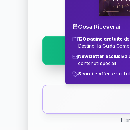
Scopri il significat
Cosa Riceverai
120 pagine gratuite
del
Destino: la Guida Comp
Newsletter esclusiva
c
contenuti speciali
Sconti e offerte
sui fut
Il li