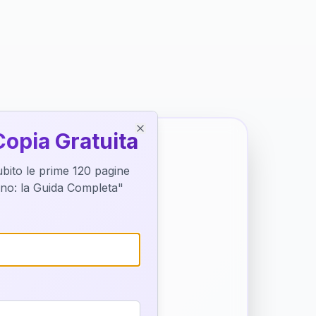
Copia Gratuita
Close
subito le prime 120 pagine
tino: la Guida Completa"
o destino
trice di