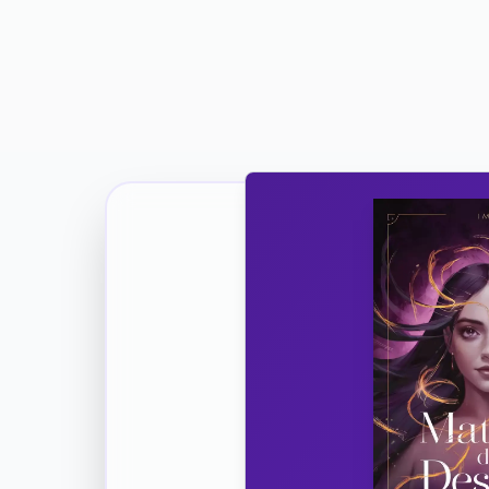
Ricevi la Tua Copia Gratuit
Unisciti
Vuoi co