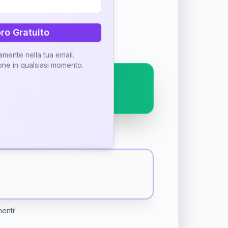
ostra interpretazione
bro Gratuito
tamente nella tua email.
ione in qualsiasi momento.
menti!