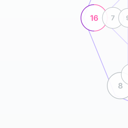
16
7
8