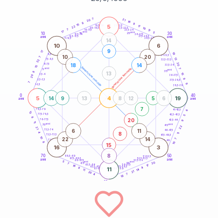
20
anni
7
21
20
16
8
9
15
5
21-22,5
11
18,5-19
22
10
22,5-23,5
17,5-18,5
7
17
16-17,5
23,5-24
17
anni
anni
5
10
30
15
25
26-27,5
13,5-14
12,5-13,5
27,5-28,5
anni
anni
11-12,5
28,5-29
14
10
6
9
17
19
8,5-9
31-32,5
10
20
7
13
7,5-8,5
22
32,5-33,5
20
18
14
6-7,5
33,5-34
15
generazione maschile
anni
7
generazione femminile
5
anni
35
8
13
15
3,5-4
36-37,5
20
8
2,5-3,5
37,5-38,5
7
9
1-2,5
38,5-39
0
40
5
4
19
14
9
13
8
12
5
6
anni
anni
7
6
78,5-79
41-42,5
13
77,5-78,5
42,5-43,5
5
8
20
76-77,5
9
43,5-44
11
anni
anni
75
45
22
21
6
11
73,5-74
46-47,5
8
4
11
72,5-73,5
47,5-48,5
10
22
14
7
71-72,5
48,5-49
8
10
15
16
3
8
70
50
68,5-69
51-52,5
67,5-68,5
52,5-53,5
anni
anni
66-67,5
53,5-54
5
anni
anni
20
65
55
7
17
63,5-64
56-57,5
16
62,5-63,5
57,5-58,5
4
9
11
61-62,5
58,5-59
14
11
21
20
4
7
18
60
anni