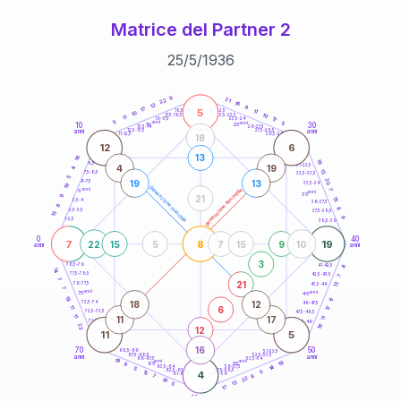
Matrice del Partner 2
25
/
5
/
1936
20
anni
9
21
22
16
12
9
17
5
21-22,5
11
18,5-19
10
10
22,5-23,5
17,5-18,5
11
17
16-17,5
23,5-24
5
anni
anni
5
10
30
15
25
26-27,5
13,5-14
12,5-13,5
27,5-28,5
anni
anni
11-12,5
28,5-29
18
12
6
13
16
19
8,5-9
31-32,5
4
19
4
13
7,5-8,5
32,5-33,5
5
20
19
13
6-7,5
33,5-34
19
generazione maschile
anni
7
generazione femminile
5
anni
35
9
21
15
3,5-4
36-37,5
8
8
2,5-3,5
37,5-38,5
15
9
1-2,5
38,5-39
0
40
7
8
19
22
15
5
7
15
9
10
anni
anni
3
8
78,5-79
41-42,5
14
77,5-78,5
42,5-43,5
7
7
21
13
76-77,5
43,5-44
7
anni
anni
75
45
18
6
18
12
73,5-74
46-47,5
6
11
17
72,5-73,5
47,5-48,5
11
11
17
11
71-72,5
48,5-49
16
22
12
11
5
16
70
50
68,5-69
51-52,5
67,5-68,5
52,5-53,5
anni
anni
66-67,5
53,5-54
19
anni
anni
19
65
55
8
14
63,5-64
56-57,5
5
62,5-63,5
57,5-58,5
15
4
5
61-62,5
58,5-59
9
7
22
19
13
5
17
60