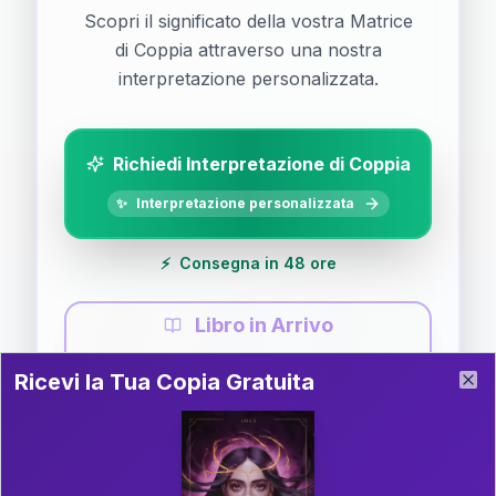
Scopri il significato della vostra Matrice
di Coppia attraverso una nostra
interpretazione personalizzata.
Richiedi Interpretazione di Coppia
✨
Interpretazione personalizzata
⚡
Consegna in 48 ore
Libro in Arrivo
Ricevi la Tua Copia Gratuita del Libro
📚
Guida completa di Coppia
Ricevi la Tua Copia Gratuita
Clo
Il libro è in fase di scrittura. Iscriviti alla newsletter
per ricevere aggiornamenti!