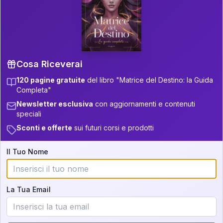
P.S. Interpretazione parziale
👇
gratuita
Scorri più in basso per vedere
un'interpretazione parziale gratuita della tua
Matrice! (o clicca qui!)
Cosa Riceverai
120 pagine gratuite
del libro "Matrice del Destino: la Guida
📚
Libro in Arrivo
Completa"
Iscriviti alla newsletter per ricevere
Newsletter esclusiva
con aggiornamenti e contenuti
aggiornamenti quando sarà disponibile.
speciali
Sconti e offerte
sui futuri corsi e prodotti
Il Tuo Nome
Cosa scoprirete nella vostra
interpretazione:
La Tua Email
💕
Come rafforzare la vostra unione